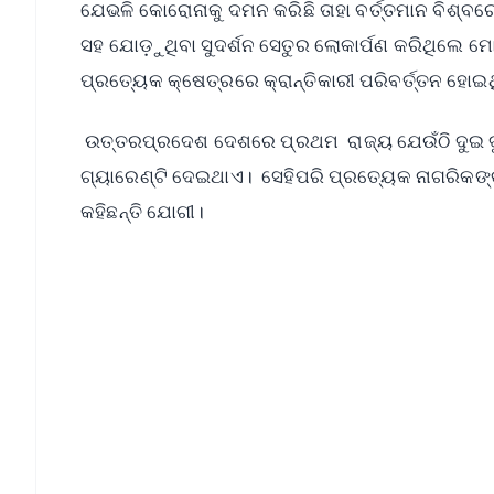
ଯେଭଳି କୋରୋନାକୁ ଦମନ କରିଛି ତାହା ବର୍ତ୍ତମାନ ବିଶ୍ବରେ 
ସହ ଯୋଡ଼ୁଥିବା ସୁଦର୍ଶନ ସେତୁର ଲୋକାର୍ପଣ କରିଥିଲେ ମ
ପ୍ରତ୍ୟେକ କ୍ଷେତ୍ରରେ କ୍ରାନ୍ତିକାରୀ ପରିବର୍ତ୍ତନ ହୋଇଥ
ଉତ୍ତରପ୍ରଦେଶ ଦେଶରେ ପ୍ରଥମ ରାଜ୍ୟ ଯେଉଁଠି ଦୁଇ ଦୁଇ
ଗ୍ୟାରେଣ୍ଟି ଦେଇଥାଏ। ସେହିପରି ପ୍ରତ୍ୟେକ ନାଗରିକଙ୍
କହିଛନ୍ତି ଯୋଗୀ।
📱 Get Argus News App
📰 60 Word News
🎬 Argus Podcast
🔔 Free Notification Alerts
Download Free:
Android - Scan QR
i