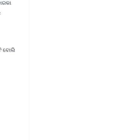
ବାରକା
େ
ି ବୋଲି
FREE
⭐
s