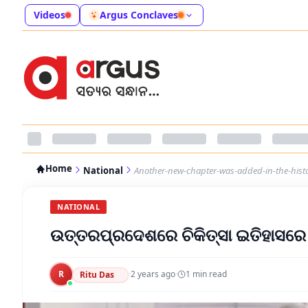
Videos
Argus Conclaves
Home
National
Another-new-chapter-was-added-in-the-histo
NATIONAL
ଉତ୍ତରପ୍ରଦେଶରେ ଚିକିତ୍ସା ଇତିହାସରେ
R
·
2 years ago
·
1
min read
Ritu Das