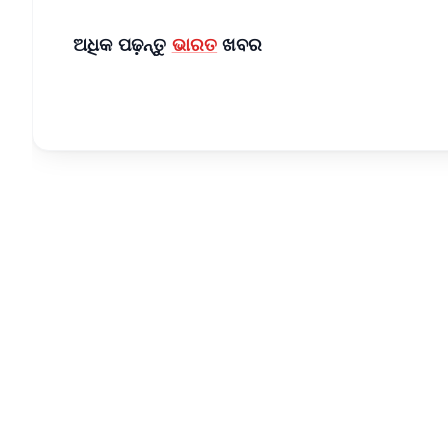
ଅଧିକ ପଢ଼ନ୍ତୁ
ଭାରତ
ଖବର