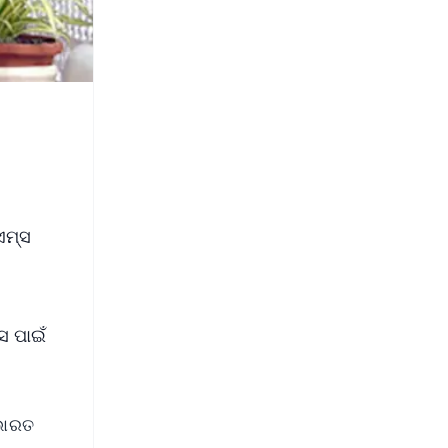
ଏମ୍ସ
ସ ପାଇଁ
ଭାରତ