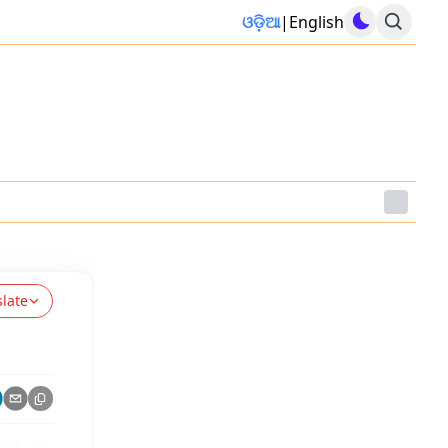
ଓଡ଼ିଆ
|
English
slate