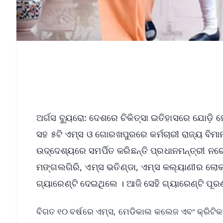
ଅର୍ଗସ ବ୍ୟୁରୋ: ଦେଶରେ ଚିକିତ୍ସା ଇତିହାସରେ ଯୋଡ଼ି
ସହ ୫ଟି ଏମ୍ସ ଓ ଗୋରଖପୁରରେ କର୍ମଚାରୀ ରାଜ୍ୟ ବିମ
ଉଦ୍ଦେଶ୍ୟରେ ସମର୍ପିତ କରିଛନ୍ତି ପ୍ରଧାନମନ୍ତ୍ରୀ ନ
ମଙ୍ଗଲଗିରି, ଏମ୍ସ ଭତିଣ୍ଡା, ଏମ୍ସ କଲ୍ୟାଣୀର ଲୋକା
ଗ୍ୟାରେଣ୍ଟି ଦେଇଥିଲେ । ଆଜି ସେହି ଗ୍ୟାରେଣ୍ଟି ପ
ବିଗତ ୧୦ ବର୍ଷରେ ଏମ୍ସ, ମେଡିକାଲ କଲେଜ ଏବଂ କ୍ରିଟି