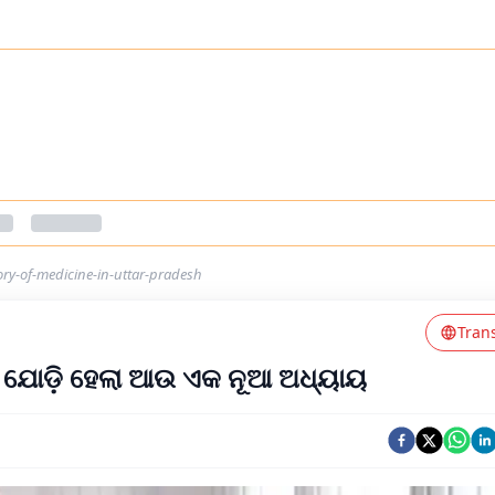
ry-of-medicine-in-uttar-pradesh
Tran
 ଯୋଡ଼ି ହେଲା ଆଉ ଏକ ନୂଆ ଅଧ୍ୟାୟ