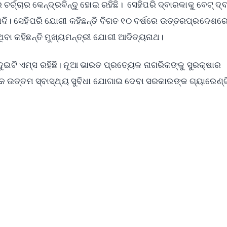
ଚର୍ଚ୍ଚାର କେନ୍ଦ୍ରବିନ୍ଦୁ ହୋଇ ରହିଛି। ସେହିପରି ଦ୍ବାରକାକୁ ବେଟ୍ ଦ୍
ୋଦି। ସେହିପରି ଯୋଗୀ କହିଛନ୍ତି ବିଗତ ୧୦ ବର୍ଷରେ ଉତ୍ତରପ୍ରଦେଶର
ିବା କହିଛନ୍ତି ମୁଖ୍ୟମନ୍ତ୍ରୀ ଯୋଗୀ ଆଦିତ୍ୟନାଥ।
ଟି ଏମ୍ସ ରହିଛି। ନୂଆ ଭାରତ ପ୍ରତ୍ୟେକ ନାଗରିକଙ୍କୁ ସୁରକ୍ଷାର
କ ଉତ୍ତମ ସ୍ବାସ୍ଥ୍ୟ ସୁବିଧା ଯୋଗାଇ ଦେବା ସରକାରଙ୍କ ଗ୍ୟାରେଣ୍ଟ
✨
📺 Live TV and Breaking News
⭐
⭐
⭐
⭐
4.8 Rating
50K+ Download
OS - Scan QR