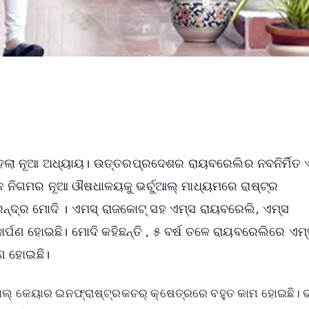
 ହେଲା ନୂଆ ଅଧ୍ୟାୟ। ଉତ୍ତରପ୍ରଦେଶର ରାୟବରେଲିର ନବନିର୍ମିତ 
ାନ ନିଗମର ନୂଆ ଔଷଧାଳୟକୁ ଭର୍ଚୁଆଲ୍ ମାଧ୍ୟମରେ ରାଷ୍ଟ୍ର
ରେନ୍ଦ୍ର ମୋଦି । ଏମସ୍ ରାଜକୋଟ୍ ସହ ଏମ୍ସ ରାୟବରେଲି, ଏମ୍ସ
ର୍ପଣ ହୋଇଛି। ମୋଦି କହିଛନ୍ତି , ୫ ବର୍ଷ ତଳେ ରାୟବରେଲିରେ ଏମ୍
ୂରଣ ହୋଇଛି।
କାଲ୍ କେୟାର ଇନଫ୍ରାଷ୍ଟ୍ରକଚର୍ କ୍ଷେତ୍ରରେ ବହୁତ କାମ ହୋଇଛି। 