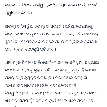
ଜାବରରେ ବିରଳ ପାର୍ଶ୍ୱ ପ୍ରତିକ୍ରିୟା ଦେଖାଯାଉଛି ବୋଲି
ସ୍ୱୀକାର କରିଛି।
ଥ୍ରମ୍ବୋସିସ୍ ୱିଥ୍ ଥ୍ରମ୍ବୋସାଇଟୋପେନିଆ କାରଣରରୁ
ରକ୍ତ ଜମାଟ ବାନ୍ଧିବା ଓ ପ୍ଲଟେଲେଟ ମତ୍ରା କମିଥାଏ ତାସହ
ହୃଦଘାତ ଏବଂ ମସ୍ତଷ୍କ ଉପରେ ମଧ୍ୟ କୁ ପ୍ରଭାବ ପକାଉଛି
ଯାହା ଦ୍ଵାରା ବହୁତକ୍ଷି ଘଟିଥାଏ ।
ଏହା ବହୁତ ବିରଳ ବୋଲି କୋର୍ଟରେ ଦାଖଲ କରିଥିବା ତଥ୍ୟରେ
କମ୍ପାନୀ ପକ୍ଷରୁ କୁହାଯାଇଛି ।ତେବେ ସ୍ୱାସ୍ଥ୍ୟ ବିଶେଷଜ୍ଞ
ମଧ୍ୟ ଚିନ୍ତାବ୍ୟକ୍ତ କରିଛନ୍ତି । ଟିକା ତିଆରି କରିଥିଵା
କମ୍ପାନୀ ଆଷ୍ଟ୍ରାଜେନେକା ଏବଂ ଅକ୍ସଫୋର୍ଡ
ବିଶ୍ୱବିଦ୍ୟାଳୟ ପକ୍ଷରୁ ମିଳିତ ଭାବେ ପ୍ରସ୍ତୁତ ହୋଇଥିବା
ଏହି ଟିକା ସମ୍ପୂର୍ଣ୍ଣ ନିରାପଦ ନୁହେଁ ବୋଲି ଏବେ ପ୍ରମାଣିତ