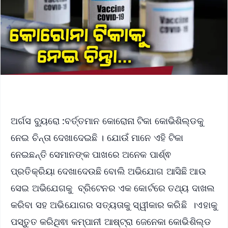
ଅର୍ଗସ ବ୍ୟୁରୋ :ବର୍ତ୍ତମାନ କୋରୋନା ଟିକା କୋଭିଶିଲ୍ଡକୁ
ନେଇ ଚିନ୍ତା ଦେଖାଦେଇଛି । ଯୋଉଁ ମାନେ ଏହି ଟିକା
ନେଇଛନ୍ତି ସେମାନଙ୍କ ପାଖରେ ଅନେକ ପାର୍ଶ୍ଵ
ପ୍ରତିକ୍ରିୟା ଦେଖାଦେଉଛି ବୋଲି ଅଭିଯୋଗ ଆସିଛି ଆଉ
ସେଇ ଅଭିଯେଗକୁ ବ୍ରିଟେନର ଏକ କୋର୍ଟରେ ତଥ୍ୟ ଦାଖଲ
କରିବା ସହ ଅଭିଯୋଗର ସତ୍ୟତାକୁ ସ୍ୱୀକାର କରିଛି ।ଏହାକୁ
ପସ୍ତୁତ କରିଥିଵା କମ୍ପାନୀ ଆଷ୍ଟ୍ରା ଜେନେକା କୋଭିଶିଲ୍ଡ