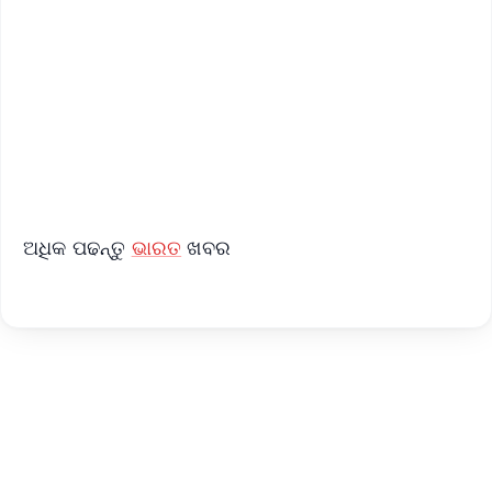
📺 Live TV and Breaking News
🔔 Free Notification Alerts
Download Free:
Android - Scan QR
iOS - Scan QR
ଅଧିକ ପଢନ୍ତୁ
ଭାରତ
ଖବର