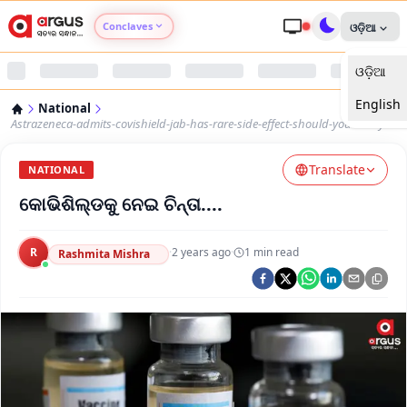
Conclaves
ଓଡ଼ିଆ
ଓଡ଼ିଆ
Argus Agri Vikas
English
National
Argus Nari Shakti
Astrazeneca-admits-covishield-jab-has-rare-side-effect-should-you-worry
Translate
Argus Education Next
NATIONAL
କୋଭିଶିଲ୍ଡକୁ ନେଇ ଚିନ୍ତା....
Argus Health Connect
R
·
2 years ago
·
1
min read
Rashmita Mishra
Argus Swaad Odisha
Argus Chalo Dekhein Apna Desh