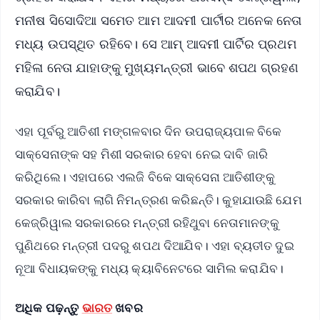
ମନୀଷ ସିସୋଦିଆ ସମେତ ଆମ ଆଦମୀ ପାର୍ଟୀର ଅନେକ ନେତା
ମଧ୍ୟ ଉପସ୍ଥିତ ରହିବେ। ସେ ଆମ୍ ଆଦମୀ ପାର୍ଟିର ପ୍ରଥମ
ମହିଳା ନେତା ଯାହାଙ୍କୁ ମୁଖ୍ୟମନ୍ତ୍ରୀ ଭାବେ ଶପଥ ଗ୍ରହଣ
କରାଯିବ।
ଏହା ପୂର୍ବରୁ ଆତିଶୀ ମଙ୍ଗଳବାର ଦିନ ଉପରାଜ୍ୟପାଳ ବିକେ
ସାକ୍ସେନାଙ୍କ ସହ ମିଶୀ ସରକାର ହେବା ନେଇ ଦାବି ଜାରି
କରିଥିଲେ। ଏହାପରେ ଏଲଜି ବିକେ ସାକ୍ସେନା ଆତିଶୀଙ୍କୁ
ସରକାର କାରିବା ଲାଗି ନିମନ୍ତ୍ରଣ କରିଛନ୍ତି। କୁହାଯାଉଛି ଯେମ
କେଜ୍ରିୱାଲ ସରକାରରେ ମନ୍ତ୍ରୀ ରହିଥୁବା ନେତାମାନଙ୍କୁ
ପୁଣିଥରେ ମନ୍ତ୍ରୀ ପଦରୁ ଶପଥ ଦିଆଯିବ। ଏହା ବ୍ୟତୀତ ଦୁଇ
ନୂଆ ବିଧାୟକଙ୍କୁ ମଧ୍ୟ କ୍ୟାବିନେଟରେ ସାମିଲ କରାଯିବ।
ଅଧିକ ପଢ଼ନ୍ତୁ
ଭାରତ
ଖବର