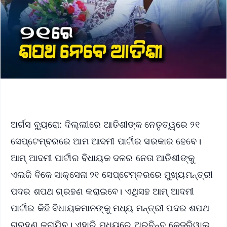
ଅର୍ଗସ ବ୍ୟୁରୋ: ଦିଲ୍ଲୀରେ ଆତିଶୀଙ୍କ ନେତୃତ୍ୱରେ ୨୧
ସେପ୍ଟେମ୍ବରରେ ଆମ ଆଦମୀ ପାର୍ଟୀର ସରକାର ହେବେ।
ଆମ୍ ଆଦମୀ ପାର୍ଟୀର ବିଧାୟକ ଦଳର ନେତା ଆତିଶୀଙ୍କୁ
ଏଲଜି ବିକେ ସାକ୍ସେନା ୨୧ ସେପ୍ଟେମ୍ବରରେ ମୁଖ୍ୟମନ୍ତ୍ରୀ
ପଦର ଶପଥ ଗ୍ରହଣ କରାଇବେ। ଏଥିସହ ଆମ୍ ଆଦମୀ
ପାର୍ଟୀର କିଛି ବିଧାୟକମାନଙ୍କୁ ମଧ୍ୟ ମନ୍ତ୍ରୀ ପଦର ଶପଥ
ଗ୍ରହଣ କରାଯିବ। ଏହାରି ମଧ୍ୟରେ ଅରବିନ୍ଦ କେଜ୍ରିୱାଲ,