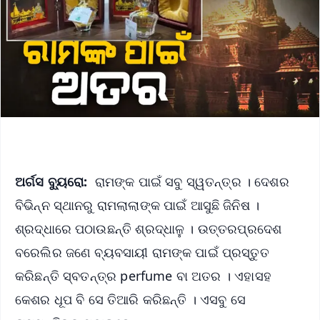
ଅର୍ଗସ ବ୍ୟୁରୋ:
ରାମଙ୍କ ପାଇଁ ସବୁ ସ୍ୱତନ୍ତ୍ର । ଦେଶର
ବିଭିନ୍ନ ସ୍ଥାନରୁ ରାମଲାଲାଙ୍କ ପାଇଁ ଆସୁଛି ଜିନିଷ ।
ଶ୍ରଦ୍ଧାରେ ପଠାଉଛନ୍ତି ଶ୍ରଦ୍ଧାଳୁ । ଉତ୍ତରପ୍ରଦେଶ
ବରେଲିର ଜଣେ ବ୍ୟବସାୟୀ ରାମଙ୍କ ପାଇଁ ପ୍ରସ୍ତୁତ
କରିଛନ୍ତି ସ୍ବତନ୍ତ୍ର perfume ବା ଅତର । ଏହାସହ
କେଶର ଧୂପ ବି ସେ ତିଆରି କରିଛନ୍ତି । ଏସବୁ ସେ