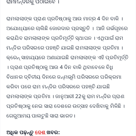
ରାମମନ୍ଦିରକୁ ପଠାଇବେ ।
ରାମଲାଲାଙ୍କ ପ୍ରାଣ ପ୍ରତିଷ୍ଠାକୁ ଆଉ ମାତ୍ର 4 ଦିନ ବାକି ।
ଅଯୋଧ୍ୟାରେ ଚାଲିଛି ଜୋରଦାର ପ୍ରସ୍ତୁତି । ଆଜି ଗର୍ଭଗୃହରେ
କରାଯିବ ରାମଲାଲାଙ୍କ ପ୍ରତିମୂର୍ତ୍ତି ସ୍ଥାପନ । ଏଥିପାଇଁ ରାମ
ମନ୍ଦିର ପରିସରରେ ପହଞ୍ଚି ଯାଇଛି ରାମଲାଲାଙ୍କ ପ୍ରତିମା ।
କ୍ରେନ୍‌ ସାହାଯ୍ୟରେ ଅଣାଯାଇଛି ରାମଲାଲାଙ୍କ ଏହି ପ୍ରତିମୂର୍ତ୍ତି
। ପ୍ରାଣ ପ୍ରତିଷ୍ଠାକୁ ଆଉ 4 ଦିନ ବାକି ଥିବାବେଳେ ବିଧି
ବିଧାନର ଦ୍ବିତୀୟ ଦିନରେ ଜନ୍ମଭୂମି ପରିସରରେ ପରିକ୍ରମା
କରିବା ପରେ ରାମ ମନ୍ଦିର ପରିସରରେ ପହଞ୍ଚି ଯାଇଛି
ରାମଲାଲାଙ୍କ ପ୍ରତିମା । ଜାନୁଆରୀ 22କୁ ରାମ ମନ୍ଦିର ପ୍ରାଣ
ପ୍ରତିଷ୍ଠାକୁ ନେଇ ସାରା ଦେଶରେ ଉତ୍ସାହ ଦେଖିବାକୁ ମିଳିଛି ।
ଗେରୁଆମୟ ପାଲଟୁଛି ସାରା ଭାରତ।
ଅଧିକ ପଢ଼ନ୍ତୁ
ଦେଶ
ଖବର: