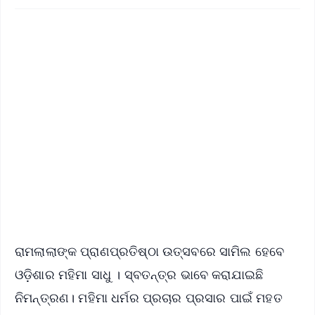
✨
📱 Get Argus News App
📰 60 Word News
🎬 Argus Podcast
📺 Live TV and Breaking News
🔔 Free Notification Alerts
Download Free:
Android - Scan QR
iOS - Scan QR
ରାମଲାଲାଙ୍କ ପ୍ରାଣପ୍ରତିଷ୍ଠା ଉତ୍ସବରେ ସାମିଲ ହେବେ
ଓଡ଼ିଶାର ମହିମା ସାଧୁ । ସ୍ବତନ୍ତ୍ର ଭାବେ କରାଯାଇଛି
ନିମନ୍ତ୍ରଣ। ମହିମା ଧର୍ମର ପ୍ରଚାର ପ୍ରସାର ପାଇଁ ମହତ