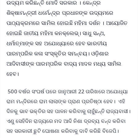
ଉଦ୍ୟମ କରିଛନ୍ତି ମୋଦି ସରକାର । କେନ୍ଦ୍ର
ଶିକ୍ଷାମନ୍ତ୍ରୀ ଧର୍ମେନ୍ଦ୍ର ପ୍ରଧାନଙ୍କ ଉଦ୍ୟମରେ
ପାଠ୍ୟକ୍ରମରେ ସାମିଲ ହୋଇଛି ମହିମା ଦର୍ଶନ । ଆୟୋଜିତ
ହୋଇଛି ଜାତୀୟ ମହିମା କନକ୍ଲେଭ୍। ସାଧୁ ସନ୍ଥ,
ଧର୍ମାତ୍ମାଙ୍କ ସହ ଅଯୋଧ୍ୟାରେ ହେବ ଭାରତୀୟ
ପାରମ୍ପରିକ କଳା ସଂସ୍କୃତିର ସମନ୍ବୟ। ଓଡ଼ିଶାର
ଆଦିବାସୀଙ୍କ ପାରମ୍ପରିକ ବାଦ୍ୟ ମାଦଳ ମଧ୍ୟ ସାମିଲ
ହେବ।
500 ବର୍ଷର ସଂଘର୍ଷ ପରେ ଜାନୁଆରୀ 22 ତାରିଖରେ ଅଯୋଧ୍ୟା
ରାମ ମନ୍ଦିରରେ ରାମ ଲାଲାଙ୍କ ପ୍ରାଣ ପ୍ରତିଷ୍ଠା ହେବ। ଏହି
ଦିନକୁ ଭାବ ଭକ୍ତିର ସହ ପାଳନ କରିବାକୁ ଚାହୁଁଛନ୍ତି ରାଜ୍ୟବାସୀ।
ଏଣୁ ସେହିଦିନ ରାଜ୍ୟରେ ମଦ ଆଦି ନିଶା ଦ୍ରବ୍ୟ ବନ୍ଦ କରିବା
ସହ ସରକାରୀ ଛୁଟି ଘୋଷଣା କରିବାକୁ ଦାବି କରିଛି ବିଜେପି।