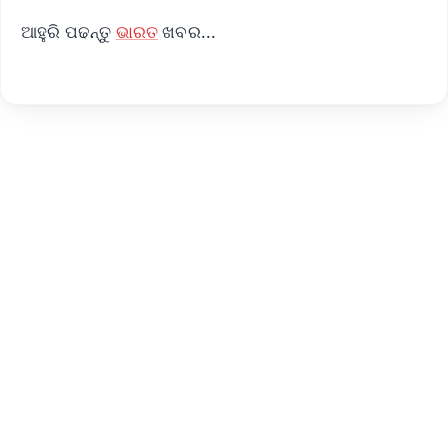
ଆହୁରି ପଢନ୍ତୁ
ଭାରତ
ଖବର...