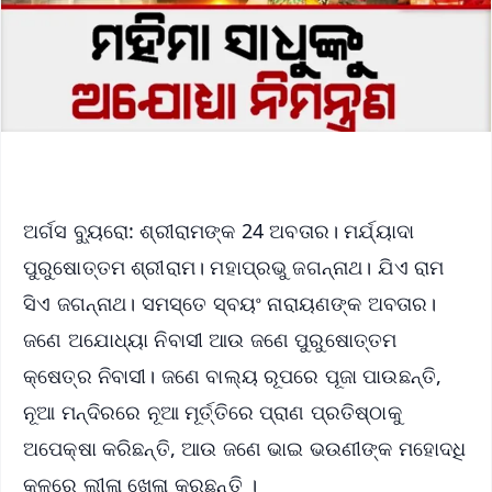
ଅର୍ଗସ ବ୍ୟୁରୋ: ଶ୍ରୀରାମଙ୍କ 24 ଅବତାର। ମର୍ଯ୍ୟାଦା
ପୁରୁଷୋତ୍ତମ ଶ୍ରୀରାମ। ମହାପ୍ରଭୁ ଜଗନ୍ନାଥ। ଯିଏ ରାମ
ସିଏ ଜଗନ୍ନାଥ। ସମସ୍ତେ ସ୍ବୟଂ ନାରାୟଣଙ୍କ ଅବତାର।
ଜଣେ ଅଯୋଧ୍ୟା ନିବାସୀ ଆଉ ଜଣେ ପୁରୁଷୋତ୍ତମ
କ୍ଷେତ୍ର ନିବାସୀ। ଜଣେ ବାଲ୍ୟ ରୂପରେ ପୂଜା ପାଉଛନ୍ତି,
ନୂଆ ମନ୍ଦିରରେ ନୂଆ ମୂର୍ତ୍ତିରେ ପ୍ରାଣ ପ୍ରତିଷ୍ଠାକୁ
ଅପେକ୍ଷା କରିଛନ୍ତି, ଆଉ ଜଣେ ଭାଇ ଭଉଣୀଙ୍କ ମହୋଦଧି
କୂଳରେ ଲୀଳା ଖେଳା କରୁଛନ୍ତି ।