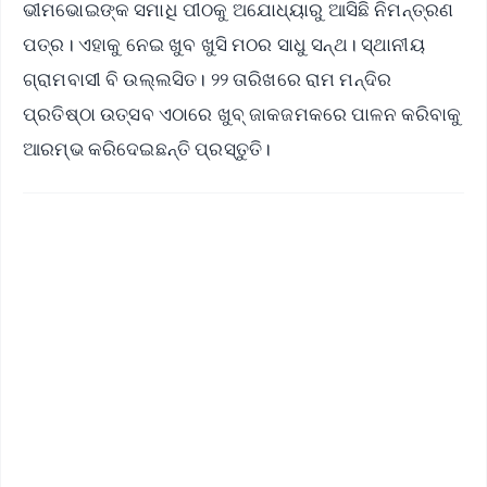
ଭୀମଭୋଇଙ୍କ ସମାଧି ପୀଠକୁ ଅଯୋଧ୍ୟାରୁ ଆସିଛି ନିମନ୍ତ୍ରଣ
ପତ୍ର। ଏହାକୁ ନେଇ ଖୁବ ଖୁସି ମଠର ସାଧୁ ସନ୍ଥ। ସ୍ଥାନୀୟ
ଗ୍ରାମବାସୀ ବି ଉଲ୍ଲସିତ। ୨୨ ତାରିଖରେ ରାମ ମନ୍ଦିର
ପ୍ରତିଷ୍ଠା ଉତ୍ସବ ଏଠାରେ ଖୁବ୍ ଜାକଜମକରେ ପାଳନ କରିବାକୁ
ଆରମ୍ଭ କରିଦେଇଛନ୍ତି ପ୍ରସ୍ତୁତି।