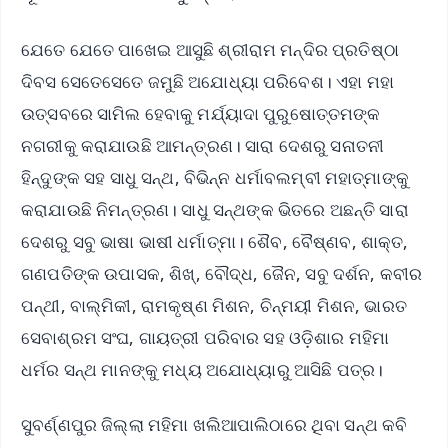
ଯେତେ ଯେତେ ପାଖେଇ ଆସୁଛି ଶ୍ରୀରାମ ମନ୍ଦିର ପ୍ରତିଷ୍ଠା
ଦିବସ ସେତେସେତେ ଜମୁଛି ଅଯୋଧ୍ୟା ପରିବେଶ। ଏହା ମହା
ଉତ୍ସବରେ ସାମିଲ ହେବାକୁ ମର୍ଯ୍ୟାଦା ପୁରୁଷୋତ୍ତମଙ୍କ
ନଗରୀକୁ କରାଯାଉଛି ଆମନ୍ତ୍ରଣ। ସାରା ଦେଶରୁ ସନାତନୀ
ହିନ୍ଦୁଙ୍କ ସହ ସାଧୁ ସନ୍ଥ, ବିଭିନ୍ନ ଧର୍ମାବଲମ୍ବୀ ମହାତ୍ମାଙ୍କୁ
କରାଯାଉଛି ନିମନ୍ତ୍ରଣ। ସାଧୁ ସନ୍ଥଙ୍କ ଭିତରେ ଅଛନ୍ତି ସାରା
ଦେଶରୁ ସବୁ ଭାଷା ଭାଷୀ ଧର୍ମାତ୍ମା। ଶୈବ, ବୈଷ୍ଣବ, ଶାକ୍ତ,
ଗଣପତିଙ୍କ ଉପାସକ, ଶିଖ୍, ବୌଦ୍ଧ, ଜୈନ, ସବୁ ଦର୍ଶନ, କବୀର
ପନ୍ଥୀ, ବାଲ୍ମିକୀ, ରାମକୃଷ୍ଣ ମିଶନ, ଚିନ୍ମୟୀ ମିଶନ, ଭାରତ
ସେବାଶ୍ରମ ସଂଘ, ଗାୟତ୍ରୀ ପରିବାର ସହ ଓଡ଼ିଶାର ମହିମା
ଧର୍ମର ସନ୍ଥ ମାନଙ୍କୁ ମଧ୍ୟ ଅଯୋଧ୍ୟାରୁ ଆସିଛି ପତ୍ର।
ସୁବର୍ଣ୍ଣପୁର ଜିଲ୍ଲା ମହିମା ଖଲିଆପାଲିଠାରେ ଥିବା ସନ୍ଥ କବି