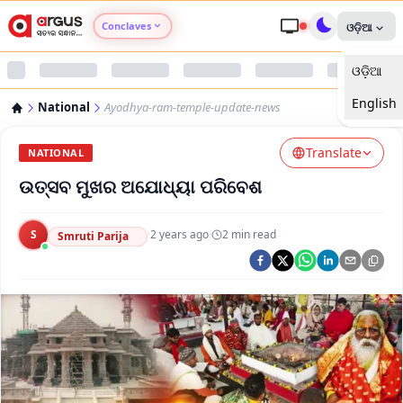
Conclaves
ଓଡ଼ିଆ
ଓଡ଼ିଆ
Argus Agri Vikas
English
National
Ayodhya-ram-temple-update-news
Argus Nari Shakti
Translate
NATIONAL
Argus Education Next
ଉତ୍ସବ ମୁଖର ଅଯୋଧ୍ୟା ପରିବେଶ
Argus Health Connect
S
·
2 years ago
·
2
min read
Smruti Parija
Argus Swaad Odisha
Argus Chalo Dekhein Apna Desh