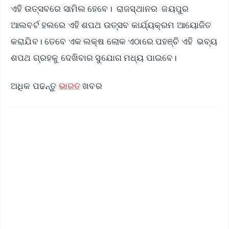
ଏହି ଉତ୍ସବରେ ସାମିଲ ହେବେ। ରାଜସ୍ଥାନର ଜୟପୁର
ଆଲବର୍ଟ ହଲରେ ଏହି ଶପଥ ଉତ୍ସବ କାର୍ଯ୍ୟକ୍ରମ ଆୟୋଜିତ
କରାଯିବ। ତେବେ ଏକ ଲକ୍ଷ ଲୋକ ଏଠାରେ ପହଞ୍ଚି ଏହି ଭବ୍ୟ
ଶପଥ ଗ୍ରହକୁ ଦେଖିବାର ସୁଯୋଗ ମଧ୍ୟ ପାଇବେ।
ଅଧିକ ପଢନ୍ତୁ
ଭାରତ
ଖବର