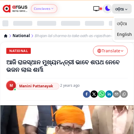
Conclaves
ଓଡ଼ିଆ
ଓଡ଼ିଆ
Argus Agri Vikas
English
National
Bhajan-lal-sharma-to-take-oath-as-rajasthan-cm-today
Argus Nari Shakti
Translate
NATIONAL
Argus Education Next
ଆଜି ରାଜସ୍ଥାନ ମୁଖ୍ୟମନ୍ତ୍ରୀ ଭାବେ ଶପଥ ନେବେ
ଭଜନ ଲାଲ ଶର୍ମା
Argus Health Connect
M
·
2 years ago
Manini Pattanayak
Argus Swaad Odisha
Argus Chalo Dekhein Apna Desh