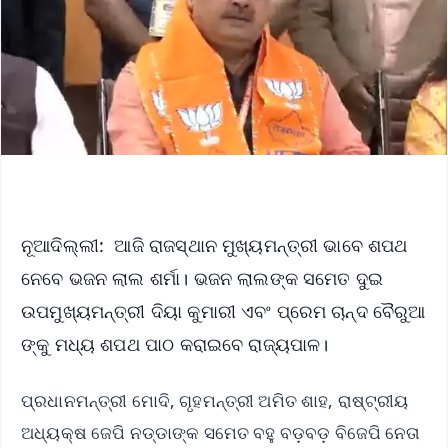
ନୂଆଦିଲ୍ଲୀ: ଆଜି ରାଜସ୍ଥାନ ମୁଖ୍ୟମନ୍ତ୍ରୀ ଭାବେ ଶପଥ
ନେବେ ଭଜନ ଲାଲ ଶର୍ମା। ଭଜନ ଲାଲଙ୍କ ସମେତ ଦୁଇ
ଉପମୁଖ୍ୟମନ୍ତ୍ରୀ ଦିୟା କୁମାରୀ ଏବଂ ପ୍ରେମ ଚାନ୍ଦ ବୈରୁଆ
ଙ୍କୁ ମଧ୍ୟ ଶପଥ ପାଠ କରାଇବେ ରାଜ୍ୟପାଳ।
ପ୍ରଧାନମନ୍ତ୍ରୀ ମୋଦି, ଗୃହମନ୍ତ୍ରୀ ଅମିତ ଶାହ, ରାଷ୍ଟ୍ରୀୟ
ଅଧ୍ୟକ୍ଷ ଜେପି ନଡ୍ଡାଙ୍କ ସମେତ ବହୁ ବଡ଼ବଡ଼ ବିଜେପି ନେତା