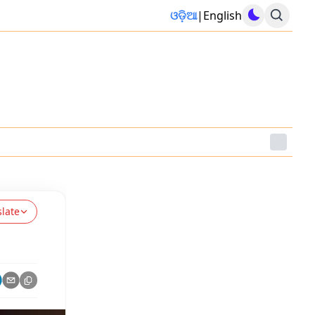
ଓଡ଼ିଆ
|
English
slate