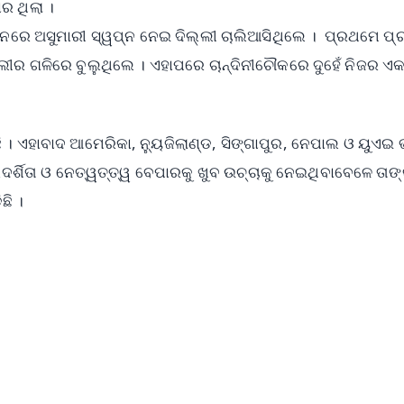
ର ଥିଲା ।
ମନରେ ଅସୁମାରୀ ସ୍ୱପ୍ନ ନେଇ ଦିଲ୍ଲୀ ଚାଲିଆସିଥିଲେ । ପ୍ରଥମେ ପ
୍ଲୀର ଗଳିରେ ବୁଲୁଥିଲେ । ଏହାପରେ ଚାନ୍ଦିନୀଚୌକରେ ଦୁହେଁ ନିଜର ଏ
 ଏହାବାଦ ଆମେରିକା, ନ୍ୟୁଜିଲାଣ୍ଡ, ସିଙ୍ଗାପୁର, ନେପାଲ ଓ ୟୁଏଇ 
ର୍ଶିତା ଓ ନେତ୍ୱତ୍ତ୍ୱ ବେପାରକୁ ଖୁବ ଉଚ୍ଚାକୁ ନେଇଥିବାବେଳେ ତାଙ
ଛି ।
✨
📺 Live TV and Breaking News
⭐
⭐
⭐
⭐
4.8 Rating
50K+ Download
OS - Scan QR