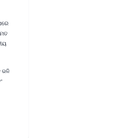
ୟସରେ
ମେତ
ତୀୟ
।
ହ ଭଳି
ଂ