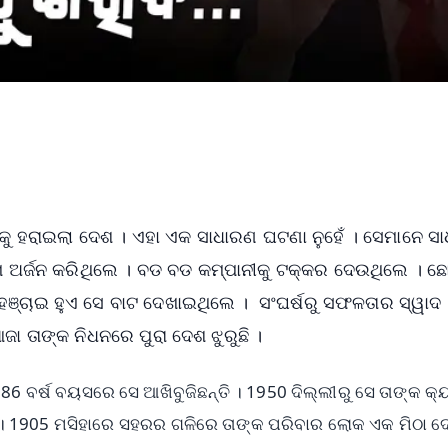
ଙ୍କୁ ହରାଇଲା ଦେଶ । ଏହା ଏକ ସାଧାରଣ ଘଟଣା ନୁହେଁ । ସେମାନେ ସ
ାମ ଅର୍ଜନ କରିଥିଲେ । ବଡ ବଡ କମ୍ପାନୀକୁ ଟକ୍କର ଦେଉଥିଲେ । ଛ
ହଞ୍ଚାଇ ହୁଏ ସେ ବାଟ ଦେଖାଇଥିଲେ । ସଂଘର୍ଷରୁ ସଫଳତାର ସ୍ୱାଦ
ଜା ତାଙ୍କ ନିଧନରେ ପୁରା ଦେଶ ଝୁରୁଛି ।
86 ବର୍ଷ ବୟସରେ ସେ ଆଖିବୁଜିଛନ୍ତି । 1950 ଦିଲ୍ଲୀରୁ ସେ ତାଙ୍କ କ
ଲା । 1905 ମସିହାରେ ସହରର ଗଳିରେ ତାଙ୍କ ପରିବାର ଲୋକ ଏକ ମିଠା 