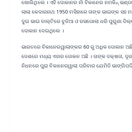
ଖୋଲିଥିଲେ । ଏହି ଦୋକାନର ନାଁ ବିକାନେର ନମକିନ୍ ଭଣ୍ଡା
ଲାଲା କେଦାରନାଥ 1950 ମସିହାରେ ତାଙ୍କ ଭାଇଙ୍କ ସହ 
ଦୁଇ ଭାଇ ବାଲ୍ଟିରେ ବୁଜିଆ ଓ ରସଗୋଲା ଧରି ପୁରୁଣା ଦିଲ
ଦୋକାନ ଦେଇଥିଲେ ।
ଭାରତରେ ବିକାନେରୱାଲାଙ୍କର 60 ରୁ ଅଧିକ ଦୋକାନ ଅଛି ।
ଦେଶରେ ମଧ୍ୟ ଏହାର ଦୋକନ ଅଛି । ତାଙ୍କ ଦକ୍ଷତା, ଦୂରଦ
ନିଧନରେ ପୁରା ବିକାନେରୱାଲା ପରିବାର ଯେମିତି ଭାଙ୍ଗିପଡି
📱 Get Argus News App
📰 60 Word News
🎬 Argus Podcast
🔔 Free Notification Alerts
Download Free:
Android - Scan QR
i