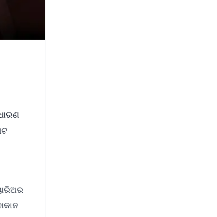
ାଧାରଣ
ୋଟ
୍ୟାରିଅର
ଦୋକାନ