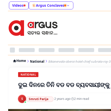
Videos
Argus Conclaves
Home
National
Bikanervala-oberoi-hotel-chief-subrata-roy-3
NATIONAL
ଦୁଇ ଦିନରେ ତିନି ବଡ ବଡ ବ୍ୟବସାୟୀଙ୍କ
S
·
2 years ago
·
2
min read
Smruti Parija