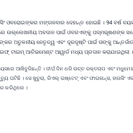
ାଜ ସିଂ ଓବରୋଇଙ୍କର ମଙ୍ଗଳବାର ଦେହାନ୍ତ ହୋଇଛି । 94 ବର୍ଷ ବ
େତ୍ରରେ ଉଲ୍ଲେଖନୀୟ ଅବଦାନ ପାଇଁ ଓବରଏଙ୍କୁ ପଦ୍ମଭୂଷଣଙ୍କ ସ
୍କର ଅତୁଳନୀୟ ନେତୃତ୍ୱ ଏବଂ ଦୂରଦୃଷ୍ଟି ପାଇଁ ତାଙ୍କୁ ଆନ୍ତର୍ଜା
 ଲାଇଫ୍ ଟାଇମ୍ ଆଚିଭମେଣ୍ଟ ଆୱାର୍ଡ ମଧ୍ୟ ପ୍ରଦାନ କରାଯାଇଥିଲା 
ବୟସରେ ଆଖିବୁଜିଛନ୍ତି । ଦୀର୍ଘ ଦିନ ଧରି ଉଚ୍ଚ ରକ୍ତଚାପ ଏବଂ ମଧୁମେ
ୁ ଘଟିଛି । ସେ ଖୁଚୁରା, ରିଏଲ୍ ଇଷ୍ଟେଟ୍ ଏବଂ ଫାଇନାନ୍ସ, ହାଉସିଂ ଏବ
ାର କରିଥିଲେ ।