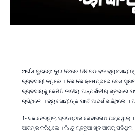
ଅର୍ଗସ ବ୍ୟୁରୋ: ଦୁଇ ଦିନରେ ତିନି ବଡ ବଡ ବ୍ୟବସାୟୀ
ବ୍ୟବସାୟୀ ନଥିଲେ । ନିଜ ନିଜ କ୍ଷେତ୍ରରେ ବେଶ ସୁନ
ବ୍ୟବସାୟକୁ କେମିତି ଜାତୀୟ ଆନ୍ତର୍ଜାତୀୟ ସ୍ତରରେ ପ
ଚାଖିଥିଲେ । ବ୍ୟବସାୟୀଙ୍କ ପାଇଁ ଆଦର୍ଶ ସାଜିଥିଲେ । ଆ
1- ବିକାନେରୱାଲା ପ୍ରତିଷ୍ଠାତା କେଦାରନାଥ ଅଗ୍ରୱାଲ୍ । 
ଆରମ୍ଭ କରିଥିଲେ । କିନ୍ତୁ ମୁଳଦୁଆ ଖୁବ ଆଗରୁ ପଡିଥି