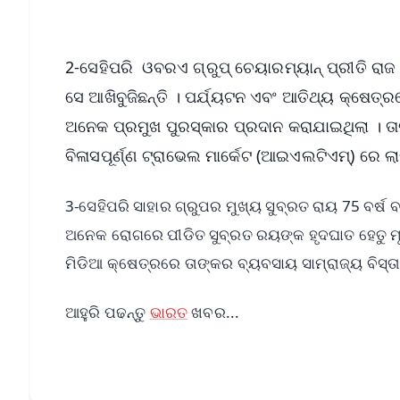
2-ସେହିପରି ଓବରଏ ଗ୍ରୁପ୍ ଚେୟାରମ୍ୟାନ୍ ପ୍ରୀତି ର
ସେ ଆଖିବୁଜିଛନ୍ତି । ପର୍ଯ୍ୟଟନ ଏବଂ ଆତିଥ୍ୟ କ୍ଷ
ଅନେକ ପ୍ରମୁଖ ପୁରସ୍କାର ପ୍ରଦାନ କରାଯାଇଥିଲା । ତାଙ
ବିଳାସପୂର୍ଣ୍ଣ ଟ୍ରାଭେଲ ମାର୍କେଟ (ଆଇଏଲଟିଏମ୍) ରେ
3-ସେହିପରି ସାହାର ଗ୍ରୁପର ମୁଖ୍ୟ ସୁବ୍ରତ ରାୟ 75 ବର୍ଷ 
ଅନେକ ରୋଗରେ ପୀଡିତ ସୁବ୍ରତ ରୟଙ୍କ ହୃଦଘାତ ହେତୁ ମୃତ୍ୟ
ମିଡିଆ କ୍ଷେତ୍ରରେ ତାଙ୍କର ବ୍ୟବସାୟ ସାମ୍ରାଜ୍ୟ ବିସ୍ତ
ଆହୁରି ପଢନ୍ତୁ
ଭାରତ
ଖବର...