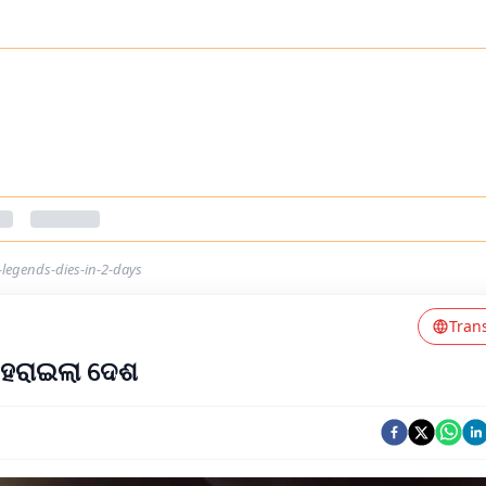
-legends-dies-in-2-days
Tran
ୁ ହରାଇଲା ଦେଶ