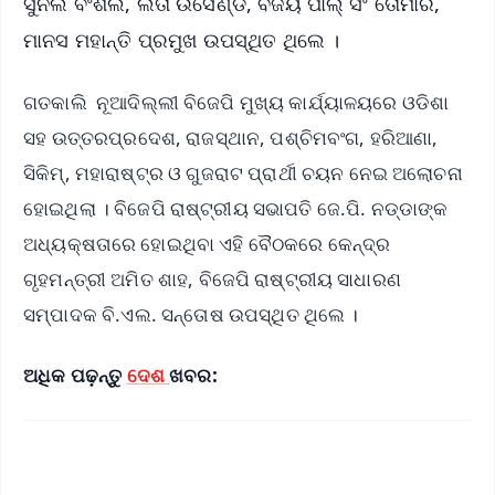
ସୁନିଲ ବଂଶଲ, ଲତା ଉସେଣ୍ଡି, ବିଜୟ ପାଲ୍ ସିଂ ତୋମାର,
ମାନସ ମହାନ୍ତି ପ୍ରମୁଖ ଉପସ୍ଥିତ ଥିଲେ ।
ଗତକାଲି ନୂଆଦିଲ୍ଲୀ ବିଜେପି ମୁଖ୍ୟ କାର୍ଯ୍ୟାଳୟରେ ଓଡିଶା
ସହ ଉତ୍ତରପ୍ରଦେଶ, ରାଜସ୍ଥାନ, ପଶ୍ଚିମବଂଗ, ହରିଆଣା,
ସିକିମ୍‍, ମହାରାଷ୍ଟ୍ର ଓ ଗୁଜରାଟ ପ୍ରାର୍ଥୀ ଚୟନ ନେଇ ଅଲୋଚନା
ହୋଇଥିଲା । ବିଜେପି ରାଷ୍ଟ୍ରୀୟ ସଭାପତି ଜେ.ପି. ନଡ୍ଡାଙ୍କ
ଅଧ୍ୟକ୍ଷତାରେ ହୋଇଥିବା ଏହି ବୈଠକରେ କେନ୍ଦ୍ର
ଗୃହମନ୍ତ୍ରୀ ଅମିତ ଶାହ, ବିଜେପି ରାଷ୍ଟ୍ରୀୟ ସାଧାରଣ
ସମ୍ପାଦକ ବି.ଏଲ. ସନ୍ତୋଷ ଉପସ୍ଥିତ ଥିଲେ ।
ଅଧିକ ପଢ଼ନ୍ତୁ
ଦେଶ
ଖବର: