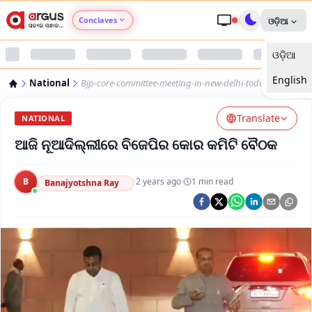
Conclaves
ଓଡ଼ିଆ
ଓଡ଼ିଆ
Argus Agri Vikas
English
National
Bjp-core-committee-meeting-in-new-delhi-today
Argus Nari Shakti
Translate
NATIONAL
Argus Education Next
ଆଜି ନୂଆଦିଲ୍ଲୀରେ ବିଜେପିର କୋର କମିଟି ବୈଠକ
Argus Health Connect
B
·
2 years ago
·
1
min read
Banajyotshna Ray
Argus Swaad Odisha
Argus Chalo Dekhein Apna Desh