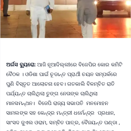
ଅର୍ଗସ ବ୍ୟୁରୋ:
ଆଜି ନୂଆଦିଲ୍ଲୀରେ ବିଜେପିର କୋର କମିଟି
ବୈଠକ । ଓଡିଶା ପାଇଁ ଚୂଡାନ୍ତ ପ୍ରାର୍ଥୀ ଚୟନ ସମ୍ପର୍କରେ
ପୁଣି ବିସ୍ତୃତ ଆଲୋଚନା ହେବ। ଗତକାଲି ବିଳମ୍ବିତ ରାତି
ପର୍ଯ୍ୟନ୍ତ ଚାଲିଥିଲା ତୁଙ୍ଗ ନେତାଙ୍କ ଚାଲିଥିଲା
ମାନସମନ୍ଥନ। ବିଜେପି ରାଜ୍ୟ ସଭାପତି ମନମୋହନ
ସାମଲଙ୍କ ସହ କେନ୍ଦ୍ର ମନ୍ତ୍ରୀ ଧର୍ମେନ୍ଦ୍ର ପ୍ରଧାନ,
ସାଂସଦ ଜୁଏଲ ଓରାମ, ସମ୍ବିତ ପାତ୍ର, ବୈଜୟନ୍ତ ପଣ୍ଡା ,