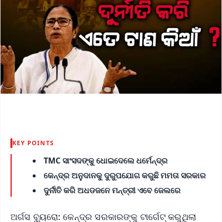
KEY POINTS
TMC ସାଂସଦଙ୍କୁ ଧୋଇଦେଲେ ଧର୍ମେନ୍ଦ୍ର
କେନ୍ଦ୍ର ଅନୁଦାନକୁ ଦୁରୁପଯୋଗ କରୁଛି ମମତା ସରକାର
ଦୁର୍ନୀତି କରି ଅଧଡଜନେ ମନ୍ତ୍ରୀ ଏବେ ଜେଲରେ
ଅର୍ଗସ ବ୍ୟୁରୋ: କେନ୍ଦ୍ର ସରକାରଙ୍କୁ ଟାର୍ଗେଟ୍‌ କରୁଥିଲା