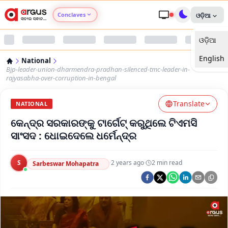
Conclaves
ଓଡ଼ିଆ
ଓଡ଼ିଆ
Argus Agri Vikas
English
National
Argus Nari Shakti
Bjp-leader-union-dharmendra-pradhan-silenced-tmc-leader-in-
rajyasabha-over-corruption-in-bengal
Argus Education Next
Translate
NATIONAL
କେନ୍ଦ୍ର ସରକାରଙ୍କୁ ଟାର୍ଗେଟ୍‌ କରୁଥିଲେ ଟିଏମସି
Argus Health Connect
ସାଂସଦ : ଧୋଇଦେଲେ ଧର୍ମେନ୍ଦ୍ର
Argus Swaad Odisha
S
·
2 years ago
·
2
min read
Sarbeswar Mohapatra
Argus Chalo Dekhein Apna Desh