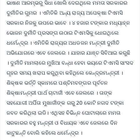
ଭାଷଣ ଆରମ୍ଭରୁ ସିଧା ଖୋଲି ଦେଇଥିଲେ ମମତା ସରକାରର
ଦୁର୍ନୀତିର ଗୁମର । ଏମିତିକି ଅନ୍ୟ ରାଜ୍ୟ ଅପେକ୍ଷା ଟିଏମସି
ସରକାର ନିଜକୁ ଉପରେ ଭାବେ । ୪ ହଜାର ଟଙ୍କାର ମଧ୍ୟାହ୍ନ
ଭୋଜନ ଦୁର୍ନୀତି ପ୍ରସଙ୍ଗ ଉଠାଇ ଟିଏମସିକୁ ଧୋଇଥିଲେ
ଧର୍ମେନ୍ଦ୍ର । ଏମିତିକି ରାଜ୍ୟର ଅଧଡଜନ ମନ୍ତ୍ରୀ ଦୁର୍ନୀତି
ଅଭିଯୋଗରେ ଏବେ ଜେଲରେ । ଯାହାର ଯାଞ୍ଚ ସିବିଆଇ କରୁଛି
। ଦୁର୍ନୀତି ମାମଲାରେ ମୁଖିଆ ବନ୍ଧା ହେବା ଭୟରେ ଟିଏମସି ସାଂସଦ
ଗୃହର ସମୟ ଖରାପ କରୁଥିବା କହିଥିଲେ କେନ୍ଦ୍ରମନ୍ତ୍ରୀ ।
ଶିକ୍ଷକ ଭର୍ତ୍ତି ସ୍କାମରେ ପଶ୍ଚିମବଙ୍ଗର ପୂର୍ବତନ
ଶିକ୍ଷାମନ୍ତ୍ରୀ ପାର୍ଥ ଚାଟାର୍ଜୀ ଏବେ ଜେଲରେ । ତାଙ୍କ
ସହଯୋଗୀ ଅର୍ପିତା ମୁଖାର୍ଜୀଙ୍କ ଗରୁ 20 କୋଟି ନଗଦ ଟଙ୍କା
ଜବତ କରିଥିଲା ଇଡି। ଏଥିସହ ବିଭିନ୍ନ ଘୋଟାଲାରେ ମମତା
ସରକାରର ବହୁ ମନ୍ତ୍ରୀ ଓ ବିଧାୟକ ଏବେ ଜେଲରେ ଦିନ
କାଟୁଛନ୍ତି ବୋଲି କହିଲେ ଧର୍ମେନ୍ଦ୍ର ।