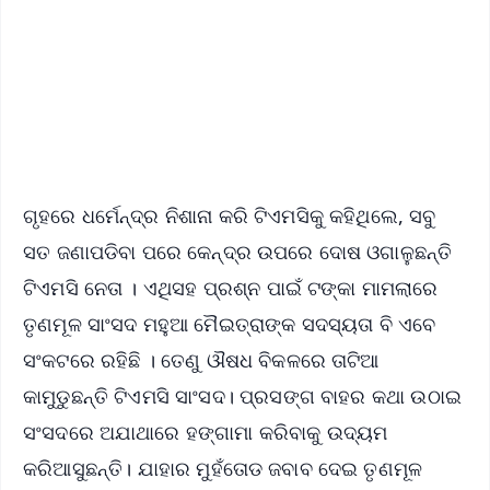
🔔 Free Notification Alerts
Download Free:
Android - Scan QR
iOS - Scan QR
ଗୃହରେ ଧର୍ମେନ୍ଦ୍ର ନିଶାନା କରି ଟିଏମସିକୁ କହିଥିଲେ, ସବୁ
ସତ ଜଣାପଡିବା ପରେ କେନ୍ଦ୍ର ଉପରେ ଦୋଷ ଓଗାଳୁଛନ୍ତି
ଟିଏମସି ନେତା । ଏଥିସହ ପ୍ରଶ୍ନ ପାଇଁ ଟଙ୍କା ମାମଲାରେ
ତୃଣମୂଳ ସାଂସଦ ମହୁଆ ମୈଇତ୍ରାଙ୍କ ସଦସ୍ୟତା ବି ଏବେ
ସଂକଟରେ ରହିଛି । ତେଣୁ ଔଷଧ ବିକଳରେ ତାଟିଆ
କାମୁଡୁଛନ୍ତି ଟିଏମସି ସାଂସଦ। ପ୍ରସଙ୍ଗ ବାହର କଥା ଉଠାଇ
ସଂସଦରେ ଅଯାଥାରେ ହଙ୍ଗାମା କରିବାକୁ ଉଦ୍ୟମ
କରିଆସୁଛନ୍ତି। ଯାହାର ମୁହଁତୋଡ ଜବାବ ଦେଇ ତୃଣମୂଳ