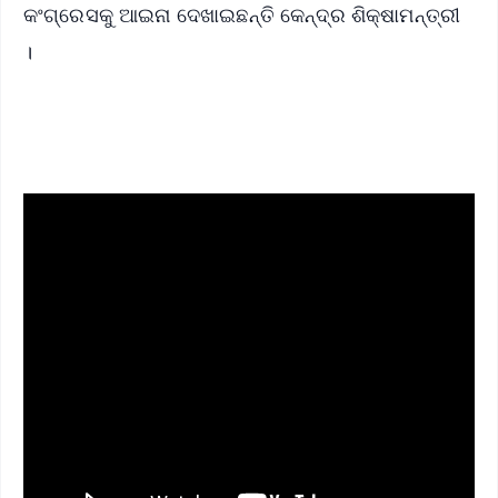
କଂଗ୍ରେସକୁ ଆଇନା ଦେଖାଇଛନ୍ତି କେନ୍ଦ୍ର ଶିକ୍ଷାମନ୍ତ୍ରୀ
।