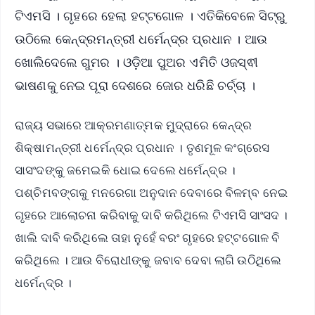
ଟିଏମସି । ଗୃହରେ ହେଲା ହଟ୍ଟଗୋଳ । ଏତିକିବେଳେ ସିଟ୍‌ରୁ
ଉଠିଲେ କେନ୍ଦ୍ରମନ୍ତ୍ରୀ ଧର୍ମେନ୍ଦ୍ର ପ୍ରଧାନ । ଆଉ
ଖୋଲିଦେଲେ ଗୁମର । ଓଡ଼ିଆ ପୁଅର ଏମିତି ଓଜସ୍ଵୀ
ଭାଷଣକୁ ନେଇ ପୂରା ଦେଶରେ ଜୋର ଧରିଛି ଚର୍ଚ୍ଚା ।
ରାଜ୍ୟ ସଭାରେ ଆକ୍ରମଣାତ୍ମକ ମୁଦ୍ରାରେ କେନ୍ଦ୍ର
ଶିକ୍ଷାମନ୍ତ୍ରୀ ଧର୍ମେନ୍ଦ୍ର ପ୍ରଧାନ । ତୃଣମୂଳ କଂଗ୍ରେସ
ସାସଂଦଙ୍କୁ ଜମେଇକି ଧୋଇ ଦେଲେ ଧର୍ମେନ୍ଦ୍ର ।
ପଶ୍ଚିମବଙ୍ଗକୁ ମନରେଗା ଅନୁଦାନ ଦେବାରେ ବିଳମ୍ବ ନେଇ
ଗୃହରେ ଆଲୋଚନା କରିବାକୁ ଦାବି କରିଥିଲେ ଟିଏମସି ସାଂସଦ ।
ଖାଲି ଦାବି କରିଥିଲେ ତାହା ନୁହେଁ ବରଂ ଗୃହରେ ହଟ୍ଟଗୋଳ ବି
କରିଥିଲେ । ଆଉ ବିରୋଧୀଙ୍କୁ ଜବାବ ଦେବା ଲାଗି ଉଠିଥିଲେ
ଧର୍ମେନ୍ଦ୍ର ।