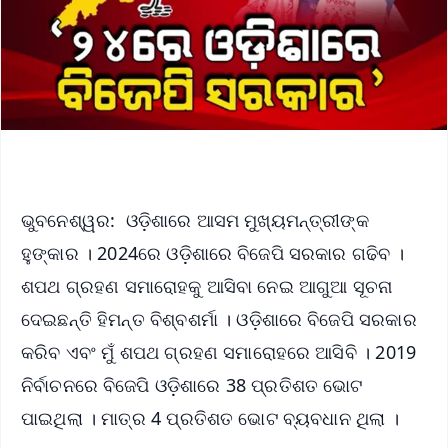
ଭୁବନେଶ୍ୱର: ଓଡ଼ିଶାରେ ଆସମ ମୁଖ୍ୟମନ୍ତ୍ରୀଙ୍କ
ହୁଙ୍କାର । 2024ରେ ଓଡ଼ିଶାରେ ବିଜେପି ସରକାର ଗଢିବ ।
ଶପଥ ଗ୍ରହଣ ସମାରୋହକୁ ଆସିବା ନେଇ ଆଗୁଆ ସୂଚନା
ଦେଇଛନ୍ତି ହିମନ୍ତ ବିଶ୍ବଶର୍ମା । ଓଡ଼ିଶାରେ ବିଜେପି ସରକାର
କରିବ ଏବଂ ମୁଁ ଶପଥ ଗ୍ରହଣ ସମାରୋହରେ ଆସିବି । 2019
ନିର୍ବାଚନରେ ବିଜେପି ଓଡ଼ିଶାରେ 38 ପ୍ରତିଶତ ଭୋଟ
ପାଇଥିଲା । ମାତ୍ର 4 ପ୍ରତିଶତ ଭୋଟ ବ୍ୟବଧାନ ଥିଲା ।