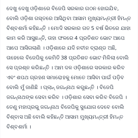
ଦେଖୁ ଦେଖୁ ଓଡ଼ିଶାରେ ବିଜେପି ସରକାର ଗଠନ ହୋଇଯିବ,
ବୋଲି ଓଡ଼ିଶା ଗସ୍ତରେ ଆସିଥିବା ଆସାମ ମୁଖ୍ୟମନ୍ତ୍ରୀ ହିମନ୍ତ
ବିଶ୍ବଶର୍ମା କହିଛନ୍ତି । ମୋଦି ସରକାର ଗତ 5 ବର୍ଷ ଭିତରେ ଯାହା
କାମ କରି ଆସୁଛନ୍ତି, ତାହା ଫଳରେ 4 ପ୍ରତିଶତ ଭୋଟ ଆପେ
ଆପେ ଆସିଗଲାଣି । ଓଡ଼ିଶାରେ ଯଦି ନବୀନ ବ୍ରାଣ୍ଡ ଅଛି,
ତାହେଲେ ବିଜେପିକୁ କେମିତି 38 ପ୍ରତିଶତ ଭୋଟ ମିଳିଲା ବୋଲି
ସେ ପ୍ରଶ୍ନ କରିଛନ୍ତି । ଆମ ଦଳ ଓଡ଼ିଶାରେ ସରକାର କରିବ
ଏବଂ ଶପଥ ଗ୍ରହଣ ସମାରୋହକୁ ମୋତେ ଆସିବା ପାଇଁ ପଡ଼ିବ
ବୋଲି ମୁଁ ଜାଣିଛି । ପ୍ଲାନ୍ ଜଗନ୍ନାଥ କରୁଛନ୍ତି । ବିଜେପି
ଜଗନ୍ନାଥଙ୍କ ସେବା କରିବ । ଓଡ଼ିଶାର ସେବା କରିବ ବିଜେପି ।
ତେଣୁ ମହାପ୍ରଭୁ ଜଗନ୍ନାଥ ବିଜେପିକୁ ସୁଯୋଗ ଦେବେ ବୋଲି
ବିଶ୍ବାସ ଅଛି ବୋଲି କହିଛନ୍ତି ଆସାମ ମୁଖ୍ୟମନ୍ତ୍ରୀ ହିମନ୍ତ
ବିଶ୍ବଶର୍ମା ।