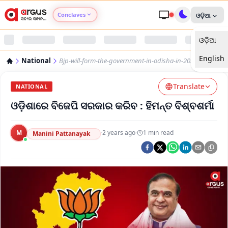
Conclaves
ଓଡ଼ିଆ
ଓଡ଼ିଆ
Argus Agri Vikas
English
National
Bjp-will-form-the-government-in-odisha-in-2024-
Argus Nari Shakti
Translate
NATIONAL
Argus Education Next
ଓଡ଼ିଶାରେ ବିଜେପି ସରକାର କରିବ : ହିମନ୍ତ ବିଶ୍ବଶର୍ମା
Argus Health Connect
M
·
2 years ago
·
1
min read
Manini Pattanayak
Argus Swaad Odisha
Argus Chalo Dekhein Apna Desh