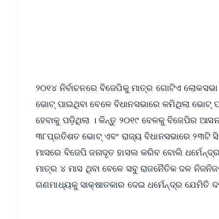
📰 60 Word News
🎬 Argus Podcast
🔔 Free Notification Alerts
Download Free:
Android - Scan QR
i
୨୦୧୪ ନିର୍ବାଚନରେ ବିଜେପିକୁ ମାତ୍ର ଗୋଟିଏ ଲୋକସଭା
ଭୋଟ୍ ପାଇଥିବା ବେଳେ ବିଧାନସଭାରେ କମିଥିଲା ଭୋଟ୍ ପ୍
ହେବାକୁ ପଡ଼ିଥିଲା । କିନ୍ତୁ ୨୦୧୯ ବେଳକୁ ବିଜେପିର 
୩୮ପ୍ରତିଶତ ଭୋଟ୍ ଏବଂ ରାଜ୍ୟ ବିଧାନସଭାରେ ୨୩ଟି ସି
ମାସରେ ବିଜେପି ଜନାଦୃତ ହାସଲ କରିବ ବୋଲି ଧର୍ମେନ୍ଦ୍ର 
ମାତ୍ର ୪ ମାସ ଥିବା ବେଳେ ସବୁ ରାଜନୈତିକ ଦଳ ନିଜନିଜ
ଗଣମାଧ୍ୟକୁ ସାକ୍ଷାତକାର ଦେଇ ଧର୍ମେନ୍ଦ୍ର ଯେମିତି ଦମ୍