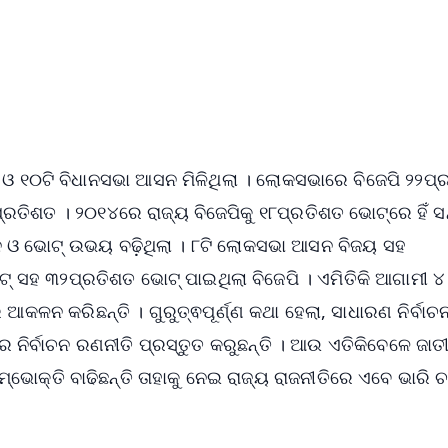
📺 Live TV and Breaking News
⭐
⭐
⭐
⭐
4.8 Rating
50K+ Download
OS - Scan QR
 ଓ ୧୦ଟି ବିଧାନସଭା ଆସନ ମିଳିଥିଲା । ଲୋକସଭାରେ ବିଜେପି ୨୨ପ୍
ରତିଶତ । ୨୦୧୪ରେ ରାଜ୍ୟ ବିଜେପିକୁ ୧୮ପ୍ରତିଶତ ଭୋଟ୍‌ରେ ହିଁ ସନ
ଆସନ ଓ ଭୋଟ୍ ଉଭୟ ବଢ଼ିଥିଲା । ୮ଟି ଲୋକସଭା ଆସନ ବିଜୟ ସହ
ଟ୍ ସହ ୩୨ପ୍ରତିଶତ ଭୋଟ୍ ପାଇଥିଲା ବିଜେପି । ଏମିତିକି ଆଗାମୀ ୪
ଆକଳନ କରିଛନ୍ତି । ଗୁରୁତ୍ଵପୂର୍ଣ୍ଣ କଥା ହେଲା, ସାଧାରଣ ନିର୍ବାଚ
ର ନିର୍ବାଚନ ରଣନୀତି ପ୍ରସ୍ତୁତ କରୁଛନ୍ତି । ଆଉ ଏତିକିବେଳେ ଜାତ
ଭୋକ୍ତି ବାଢିଛନ୍ତି ତାହାକୁ ନେଇ ରାଜ୍ୟ ରାଜନୀତିରେ ଏବେ ଭାରି ଚର୍