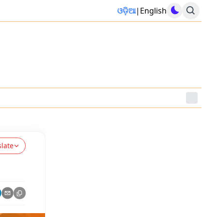
ଓଡ଼ିଆ
|
English
slate