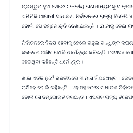
ପ୍ରସ୍ତୁତ ହୁଏ ସେନେଇ ଜାତୀୟ ଗଣମାଧ୍ୟମକୁ ସାକ୍ଷାତକା
ଏମିତିକି ଆଗାମୀ ସାଧାରଣ ନିର୍ବାଚନରେ ରାଜ୍ୟ ବିଜେ
ବୋଲି ସେ ଦମ୍ଭୋକ୍ତି ଦେଖାଇଛନ୍ତି । ଯାହାକୁ ନେଇ ରାଜ
ନିର୍ବାଚନରେ ବିଜୟ ହେବାକୁ ହେଲେ ରାହୁଲ ଗାନ୍ଧିଙ୍କ ବ୍
ଜନାଦେଶ ଆସିବ ବୋଲି ଧର୍ମେନ୍ଦ୍ର କହିଛନ୍ତି । ଏହାସହ 
ହେଉଥିବା କହିଛନ୍ତି ଧର୍ମେନ୍ଦ୍ର ।
ଖାଲି ଏତିକି ନୁହେଁ ରାଜନୀତିରେ ୩ ମାସ ହିଁ ଯଥେଷ୍ଟ । କେ
ଚାଖିବେ ବୋଲି କହିଛନ୍ତି । ଏହାସହ ୨୦୨୪ ସାଧାରଣ ନିର୍ବାଚ
ବୋଲି ସେ ଦମ୍ଭୋକ୍ତି କରିଛନ୍ତି । ଏପରିକି ରାଜ୍ୟ ବିଜ
📱 Get Argus News App