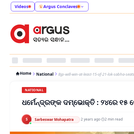
Videos
Argus Conclaves
Home
National
Bjp-will-win-at-least-15-of-21-lok-sabha-seat
NATIONAL
ଧର୍ମେନ୍ଦ୍ରଙ୍କ ଦମ୍ଭୋକ୍ତି : ୨୪ରେ ୧୫ 
S
·
2 years ago
·
2
min read
Sarbeswar Mohapatra