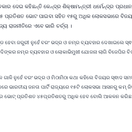
ର ଦେଇ କହିଛନ୍ତି କେନ୍ଦ୍ର ଶିକ୍ଷାମନ୍ତ୍ରୀ ଧର୍ମେନ୍ଦ୍ର ପ୍ରଧାନ
ପି ୪୫ ପ୍ରତିଶତ ଭୋଟ ପାଇବା ସହିତ ୧୫ରୁ ଅଧିକ ଲୋକସଭାରେ ବିଜ
୍ୟ ରାଜନୀତିରେ ଏବେ ଭାରି ଚର୍ଚ୍ଚା ।
ରାଣ୍ଡ ହେବା ଜରୁରୀ ନୁହେଁ ବରଂ ଭଦ୍ର ଓ ନମ୍ର ବ୍ୟବହାର ଦେଖାଇଲେ ସ
ମୋଦିଙ୍କର ନମ୍ର ବ୍ୟବହାର ଓ ଲୋକାଭିମୁଖୀ ଯୋଜନା ଲାଗି ବିଜେପିର ବ
ବଳ ଗାଳି ନୁହେଁ ବରଂ ଭଦ୍ର ଓ ମିଠାମିଠା କଥା କହିଲେ ବିଜୟର ସ୍ଵାଦ ସମ
ନରେ ଭାରତୀୟ ଜନତା ପାର୍ଟି ରାଜ୍ୟରେ ୧୫ଟି ଲୋକସଭା ଆସନରୁ କମ୍ ଜିତି
େପିର ଭୋଟ୍ ପ୍ରତିଶତ ୪୫ପ୍ରତିଶତରୁ ଅଧିକ ହେବ ବୋଲି ଆକଳନ କରିଛନ
✨