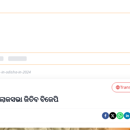
s-in-odisha-in-2024
Tran
ଲୋକସଭା ଜିତିବ ବିଜେପି