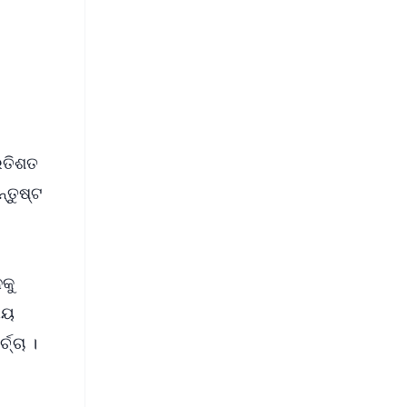
⭐
s
ରତିଶତ
୍ତୁଷ୍ଟ
ନକୁ
ୀୟ
ଚ୍ଚା ।