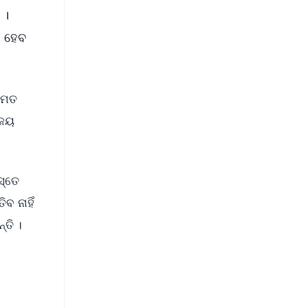
 ।
ୟ ହେବ
୍ଵମତ
ିଜୟ
ସ୍ତେ
ବ ନାହିଁ
୍ତି ।
FREE