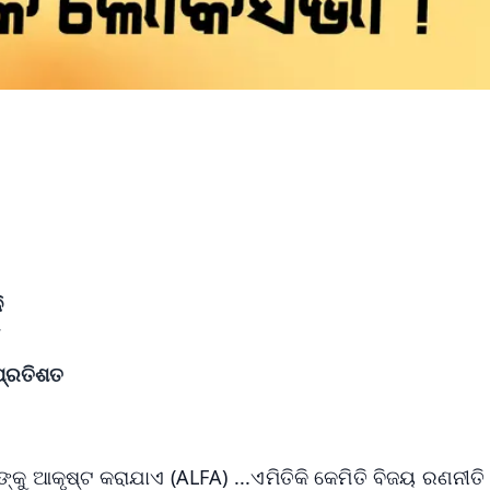
ି
ପ୍ରତିଶତ
ଙ୍କୁ ଆକୃଷ୍ଟ କରାଯାଏ (ALFA) ...ଏମିତିକି କେମିତି ବିଜୟ ରଣନୀତି