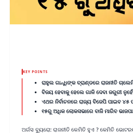
KEY POINTS
ରାହୁଲ ଗାନ୍ଧିଙ୍କ ବ୍ରାଣ୍ଡରେ ରାଜନୀତି ଚାଲେନ
ବିଜୟ ହେବାକୁ ହେଲେ ଗାଳି ଦେବା ଜରୁରୀ ନୁହେଁ
ଏଥର ନିର୍ବାଚନରେ ରାଜ୍ୟ ବିଜେପି ପାଇବ ୪୫ 
୧୫ରୁ ଅଧିକ ଲୋକସଭାରେ ବାଜି ମାରିବ ଭାଜପା
ଅର୍ଗସ ବ୍ୟୁରୋ: ରାଜନୀତି କେମିତି ହୁଏ ? କେମିତି ଭୋଟର