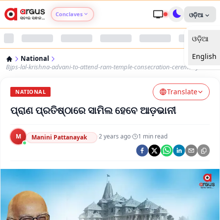
Conclaves
ଓଡ଼ିଆ
ଓଡ଼ିଆ
Argus Agri Vikas
English
National
Argus Nari Shakti
Bjps-lal-krishna-advani-to-attend-ram-temple-consecration-ceremony
Translate
Argus Education Next
NATIONAL
ପ୍ରାଣ ପ୍ରତିଷ୍ଠାରେ ସାମିଲ ହେବେ ଆଡ଼ଭାନୀ
Argus Health Connect
M
·
2 years ago
·
1
min read
Manini Pattanayak
Argus Swaad Odisha
Argus Chalo Dekhein Apna Desh