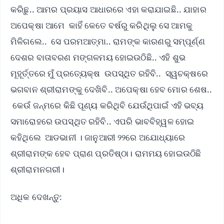
କରିଛୁ.. ଆମର ପ୍ରୟାସ ଆଧାରରେ ଏହା କରାଯାଇଛି.. ଯାହାର
ଅପେକ୍ଷା ଆମେ କାହିଁ କେତେ ବର୍ଷରୁ କରିଥିଲୁ ସେ ଆମକୁ
ମିଳିଗଲେ.. ସେ ପରମଆତ୍ମା.. ରାମଙ୍କ କାରଣରୁ ସମ୍ପୂର୍ଣ୍ଣ
ଦେଶର ବାତାବରଣ ମଙ୍ଗଳମୟ ହୋଇଉଠିଛି.. ଏହି ଶୁଭ
ମୂହୂର୍ତ୍ତରେ ମୁଁ ପ୍ରତ୍ୟେକ୍ଷ ଉପସ୍ଥିତ ରହିବି.. ସ୍ୱଚକ୍ଷରେ
ଭଗବାନ ଶ୍ରୀରାମଙ୍କୁ ଦେଖିବି.. ଅପେକ୍ଷା ହେବ ମୋର ଶେଷ..
କେଉଁ ଜନ୍ମରେ କିଛି ପୂଣ୍ୟ କରିଥିବି ଯେଉଁଥିପାଇଁ ଏହି ଭବ୍ୟ
ସମାରୋହରେ ଉପସ୍ଥିତ ରହିବି.. ଏପରି ଭାବବିହ୍ୱଳ ହୋଇ
କହିଥିଲେ ଆଡଭାନୀ । ଜାନୁଆରୀ ୨୨ରେ ଅଯୋଧ୍ୟାରେ
ଶ୍ରୀରାମଙ୍କ ହେବ ପ୍ରାଣ ପ୍ରତିଷ୍ଠା। ରାମମୟ ହୋଇଉଠିଛି
ଶ୍ରୀରାମନଗରୀ।
ଅଧିକ ଦେଖନ୍ତୁ: