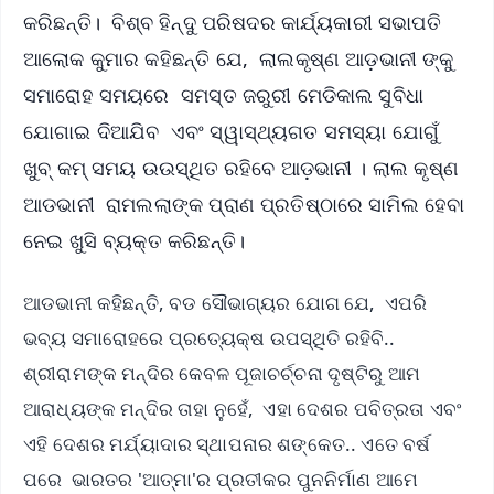
କରିଛନ୍ତି। ବିଶ୍ବ ହିନ୍ଦୁ ପରିଷଦର କାର୍ଯ୍ୟକାରୀ ସଭାପତି
ଆଲୋକ କୁମାର କହିଛନ୍ତି ଯେ, ଲାଲକୃଷ୍ଣ ଆଡ଼ଭାନୀ ଙ୍କୁ
ସମାରୋହ ସମୟରେ ସମସ୍ତ ଜରୁରୀ ମେଡିକାଲ ସୁବିଧା
ଯୋଗାଇ ଦିଆଯିବ ଏବଂ ସ୍ୱାସ୍ଥ୍ୟଗତ ସମସ୍ୟା ଯୋଗୁଁ
ଖୁବ୍‌ କମ୍‌ ସମୟ ଉଉସ୍ଥିତ ରହିବେ ଆଡ଼ଭାନୀ । ଲାଲ କୃଷ୍ଣ
ଆଡଭାନୀ ରାମଲଲାଙ୍କ ପ୍ରାଣ ପ୍ରତିଷ୍ଠାରେ ସାମିଲ ହେବା
ନେଇ ଖୁସି ବ୍ୟକ୍ତ କରିଛନ୍ତି।
ଆଡଭାନୀ କହିଛନ୍ତି, ବଡ ସୌଭାଗ୍ୟର ଯୋଗ ଯେ, ଏପରି
ଭବ୍ୟ ସମାରୋହରେ ପ୍ରତ୍ୟେକ୍ଷ ଉପସ୍ଥିତି ରହିବି..
ଶ୍ରୀରାମଙ୍କ ମନ୍ଦିର କେବଳ ପୂଜାଚର୍ଚ୍ଚନା ଦୃଷ୍ଟିରୁ ଆମ
ଆରାଧ୍ୟଙ୍କ ମନ୍ଦିର ତାହା ନୁହେଁ, ଏହା ଦେଶର ପବିତ୍ରତା ଏବଂ
ଏହି ଦେଶର ମର୍ଯ୍ୟାଦାର ସ୍ଥାପନାର ଶଙ୍କେତ.. ଏତେ ବର୍ଷ
ପରେ ଭାରତର 'ଆତ୍ମା'ର ପ୍ରତୀକର ପୁନନିର୍ମାଣ ଆମେ