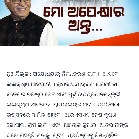
ନୂଆଦିଲ୍ଳୀ: ଅଯୋଧ୍ୟାରୁ ନିମନ୍ତ୍ରଣ ଗଲା। ଆସବେ
ଲାଲକୃଷ୍ଣ ଆଡ଼ଭାନୀ । ରାମରଥ ଯାତ୍ରାର ଶାରଥୀ ବା
ବିଜେପିର ବରିଷ୍ଠ ନେତା ଏବଂ ପୂର୍ବ ଉପପ୍ରଧାନମନ୍ତ୍ରୀ
ଲାଲକୃଷ୍ଣ ଆଡ଼ଭାନୀ ରାମଲାଲାଙ୍କ ପ୍ରାଣ ପ୍ରତିଷ୍ଠା
ଉତ୍ସବରେ ସାମିଲ ହେବେ। ଆରଏସଏସ ନେତା କୃଷ୍ଣ
ଗୋପାଳ, ରାମ ଲାଲ ଏବଂ ଆଲୋକ କୁମାର ଆଡ଼ଭାନୀଙ୍କ
ଘରେ ପହଞ୍ଚି ତାଙ୍କୁ ପ୍ରାଣ ପ୍ରତିଷ୍ଠାକୁ ନିମନ୍ତ୍ରିତ