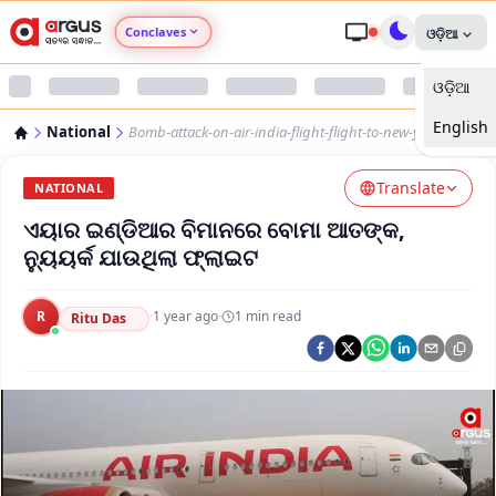
Conclaves
ଓଡ଼ିଆ
ଓଡ଼ିଆ
Argus Agri Vikas
English
National
Bomb-attack-on-air-india-flight-flight-to-new-york
Argus Nari Shakti
Translate
NATIONAL
Argus Education Next
ଏୟାର ଇଣ୍ଡିଆର ବିମାନରେ ବୋମା ଆତଙ୍କ,
ନ୍ୟୁୟର୍କ ଯାଉଥିଲା ଫ୍ଲାଇଟ
Argus Health Connect
R
·
1 year ago
·
1
min read
Ritu Das
Argus Swaad Odisha
Argus Chalo Dekhein Apna Desh