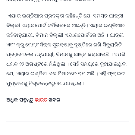
ଏୟାର ଇଣ୍ଡିଆର ପ୍ରବକ୍ତା କହିଛନ୍ତି ଯେ, ସମସ୍ତ ଯାତ୍ରୀ
ଦିଲ୍ଲୀ ଏୟାରପୋର୍ଟ ଟର୍ମିନାଲରେ ଅଛନ୍ତି। ଏୟାର ଇଣ୍ଡିଆର
କହିବାନୁଯାୟୀ, ବିମାନ ଦିଲ୍ଲୀ ଏୟାରପୋର୍ଟରେ ଅଛି । ଯାତ୍ରୀ
ଏବଂ କ୍ରୁ ମେମ୍ବର୍ସଙ୍କ ସୁରକ୍ଷାକୁ ଦୃଷ୍ଟିରେ ରଖି ସିକ୍ୟୁରିଟି
ପ୍ରୋଟୋକଲ ଅନୁଯାୟୀ, ବିମାନକୁ ଯାଞ୍ଚ କରାଯାଉଛି । ଏପରି
ଧମକ ୨୨ ଅଗଷ୍ଟରେ ମିଳିଥିଲା । ସେହି ସମୟରେ କୁହାଯାଇଥିଲା
ଯେ, ଏୟାର ଇଣ୍ଡିଆ ଏକ ବିମାନରେ ବମ ଅଛି । ଏହି ଫ୍ଲାଇଟ
ମୁମ୍ବାଇରୁ ତିରୂବନନ୍ତପୁରମ ଯାଉଥିଲା।
ଅଧିକ ପଢ଼ନ୍ତୁ
ଭାରତ
ଖବର