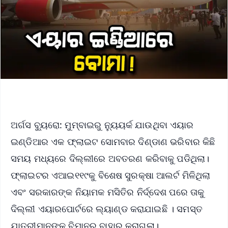
ଅର୍ଗସ ବ୍ୟୁରୋ: ମୁମ୍ବାଇରୁ ନ୍ୟୁୟର୍କ ଯାଉଥିବା ଏୟାର
ଇଣ୍ଡିଆର ଏକ ଫ୍ଲାଇଟ ସୋମବାର ଦିଣ୍ଡାଣ ଭରିବାର କିଛି
ସମୟ ମଧ୍ୟରେ ଦିଲ୍ଲୀରେ ଅବତରଣ କରିବାକୁ ପଡିଥିଲା।
ଫ୍ଲାଇଟର ଏଆଇ୧୧୯କୁ ବିଶେଷ ସୁରକ୍ଷା ଆଲର୍ଟ ମିଳିଥିଲା
ଏବଂ ସରକାରଙ୍କ ନିୟାମକ ମସିତିର ନିର୍ଦ୍ଦେଶ ପରେ ତାକୁ
ଦିଲ୍ଲୀ ଏୟାରପୋର୍ଟରେ ଲ୍ୟାଣ୍ଡ କରାଯାଇଛି । ସମସ୍ତ
ଯାତ୍ରୀମାନଙ୍କୁ ବିମାନରୁ ବାହାର କରାଗଲା।