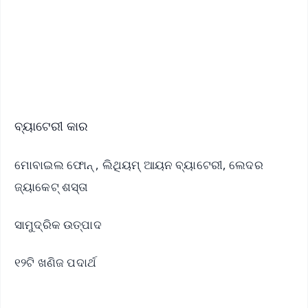
Download Free:
Android - Scan QR
iOS - Scan QR
ବ୍ୟାଟେରୀ କାର
ମୋବାଇଲ ଫୋନ୍ , ଲିଥିୟମ୍ ଆୟନ ବ୍ୟାଟେରୀ, ଲେଦର
ଜ୍ୟାକେଟ୍ ଶସ୍ତା
ସାମୁଦ୍ରିକ ଉତ୍ପାଦ
୧୨ଟି ଖଣିଜ ପଦାର୍ଥ