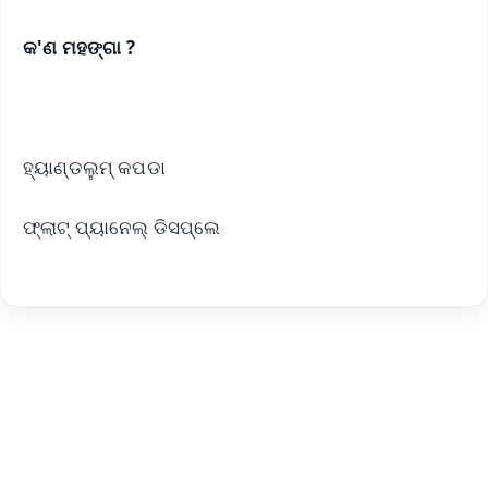
କ'ଣ ମହଙ୍ଗା ?
ହ୍ୟାଣ୍ଡଲୁମ୍ କପଡା
ଫ୍ଲାଟ୍ ପ୍ୟାନେଲ୍ ଡିସପ୍ଲେ