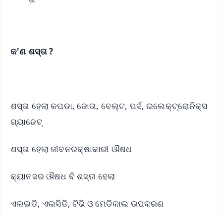
କ'ଣ ଶସ୍ତା ?
ଶସ୍ତା ହେଲା କପଡା, ଜୋତା, ବେଲ୍ଟ, ପର୍ସ, ଇଲେକ୍ଟ୍ରୋନିକ୍ସ
ଗ୍ୟାଜେଟ୍
ଶସ୍ତା ହେଲା ଜୀବନରକ୍ଷାକାରୀ ଔଷଧ
କ୍ୟାନସର ଔଷଧ ବି ଶସ୍ତା ହେଲା
ଏଲଇଡି, ଏଲସିଡି, ଟିଭି ଓ ମେଡିକାଲ ଉପକରଣ