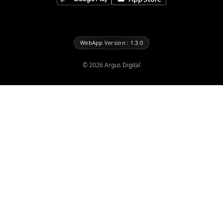
WebApp Version : 1.3.0
©
2026
Argus Digital