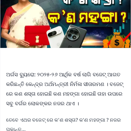
ଅର୍ଗସ ବ୍ୟୁରୋ: ୨୦୨୫-୨୬ ଆର୍ଥିକ ବର୍ଷ ଲାଗି ବଜେଟ୍ ଆଗତ
କରିଛନ୍ତି କେନ୍ଦ୍ର ଅର୍ଥମନ୍ତ୍ରୀ ନିର୍ମଳା ସୀତାରମଣ । ବଜେଟ୍
ରେ କଣ ଶସ୍ତା ହୋଇଛି କଣ ମହଙ୍ଗା ହୋଇଛି ତାହା ଉପରେ
ସବୁ ବର୍ଗର ଲୋକଙ୍କର ନଜର ଥାଏ ।
ତେବେ ଏଥର ବଜେଟ୍ ରେ କ'ଣ ଶସ୍ତା? କ'ଣ ମହଙ୍ଗା ? ନଜର
ପକାନ୍ତୁ...