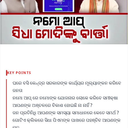
KEY POINTS
ଘରେ ବସି କେନ୍ଦ୍ର ସରକାରଙ୍କ କାର୍ଯ୍ୟର ମୂଲ୍ୟାଙ୍କନ କରିବେ
ଜନତା
ନମୋ ଆପ୍ ରେ ନମୋଙ୍କ ଯୋଜନାର ଲୋକେ କରିବେ ସମୀକ୍ଷା
ଆପଣଙ୍କ ଅଞ୍ଚଳରେ ବିକାଶ ହୋଇଛି ନା ନାହିଁ ?
ଜନ ପ୍ରତିନିଧି ଆପଣଙ୍କ ସମସ୍ୟା ସମାଧାନରେ କେତେ ସମର୍ଥ ?
ଗୋଟିଏ କ୍ଲିକରେ ସିଧା ପିଏମଙ୍କ ପାଖରେ ପହଞ୍ଚିବ ଆପଣଙ୍କ
ମତ