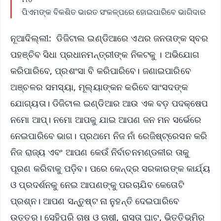
ପିଏମଙ୍କ ବିକଶିତ ଭାରତ ସଂକଳ୍ପରେ ହୋଇପାରିବେ ଭାଗିଦାର
ନୂଆଦିଲ୍ଲୀ: ଡିଜିଟାଲ ଇଣ୍ଡିଆରେ ଏଥର ଜନତାଙ୍କ ସ୍ବର
ପହଞ୍ଚିବ ସିଧା ପ୍ରଧାନମନ୍ତ୍ରୀଙ୍କ ନିକଟକୁ । ଅଭିଯୋଗ
କରିପାରିବେ, ପ୍ରଶଂସା ବି କରିପାରିବେ। ଜଣାଇପାରିବେ
ଅଞ୍ଚଳର ସମସ୍ୟା, ମୂଲ୍ୟାଙ୍କନ କରିବେ ସାଂସଦଙ୍କ
ଯୋଗ୍ୟତା। ଡିଜିଟାଲ ଇଣ୍ଡିଆର ଆଉ ଏକ ବଡ଼ ପଦକ୍ଷେପ
ନମୋ ଆପ୍। ନମୋ ଆପକୁ ଯାଇ ଆପଣ ଜନ ମନ ସର୍ଭେରେ
ନେଇପାରିବେ ଭାଗ। ପ୍ରଥମେ ନିଜ ନାଁ ରେଜିଷ୍ଟ୍ରେସନ କରି
ନିଜ ରାଜ୍ୟ ଏବଂ ଆପଣ କେଉଁ ନିର୍ବାଚନମଣ୍ଡଳୀର ତାକୁ
ପୂରଣ କରିବାକୁ ପଡ଼ିବ। ପରେ କେନ୍ଦ୍ର ସରକାରଙ୍କ କାର୍ଯ୍ୟ
ଓ ପ୍ରଦର୍ଶନକୁ ନେଇ ଆପଣଙ୍କୁ ପରଚାଯିବ କେତୋଟି
ପ୍ରଶ୍ନ। ଆପଣ ସନ୍ତୁଷ୍ଟ ନା ନୁହନ୍ତି ଦେଇପାରିବେ
ଉତ୍ତର। ସେହିପରି ଚାଷ ଓ ଚାଷୀ, ରାସ୍ତା ଘାଟ, ଭିତ୍ତିଭୂମିର