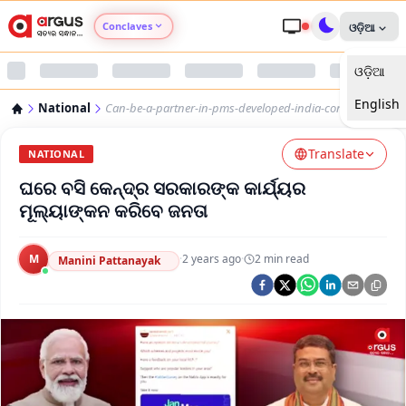
Conclaves
ଓଡ଼ିଆ
ଓଡ଼ିଆ
Argus Agri Vikas
English
National
Can-be-a-partner-in-pms-developed-india-concept
Argus Nari Shakti
Translate
NATIONAL
Argus Education Next
ଘରେ ବସି କେନ୍ଦ୍ର ସରକାରଙ୍କ କାର୍ଯ୍ୟର
ମୂଲ୍ୟାଙ୍କନ କରିବେ ଜନତା
Argus Health Connect
M
·
2 years ago
·
2
min read
Manini Pattanayak
Argus Swaad Odisha
Argus Chalo Dekhein Apna Desh