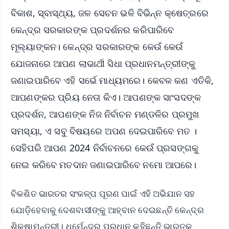
ବିକାଶ, ସ୍ବାସ୍ଥ୍ୟ, ଜଳ ସେଚନ ଭଳି ବିଭିନ୍ନ କ୍ଷେତ୍ରରେ
କେନ୍ଦ୍ର ସରକାରଙ୍କ ପ୍ରଦର୍ଶନର କରିପାରିବେ
ମୂଲ୍ୟାଙ୍କନ। କେନ୍ଦ୍ର ସରକାରଙ୍କ କେଉଁ କେଉଁ
ଯୋଜନାରେ ଆପଣ ଲାଭାର୍ଥୀ ସିଧା ପ୍ରଧାନମନ୍ତ୍ରୀଙ୍କୁ
ଜଣାଇପାରିବେ ଏହି ସର୍ଭେ ମାଧ୍ୟମରେ। କେବଳ କଣ ଏତିକି,
ଆପଣଙ୍କର ପ୍ରିୟ ନେତା କିଏ। ଆପଣଙ୍କ ସାଂସଦଙ୍କ
ପ୍ରଦର୍ଶନ, ଆପଣଙ୍କ ନିଜ ନିର୍ବାଚନ ମଣ୍ଡଳିର ପ୍ରମୁଖ
ସମସ୍ୟା, ଏ ସବୁ ବିଷୟରେ ଅପଣ ଦେଇପାରିବେ ମତ ।
ସେହିପରି ଆପଣ 2024 ନିର୍ବାଚନରେ କେଉଁ ପ୍ରସଙ୍ଗକୁ
ନେଇ କରିବେ ମତଦାନ ଜଣାଇପାରିବେ ନମୋ ଆପରେ।
ବିକଶିତ ଭାରତର ସଂକଳ୍ପ ପୂରଣ ପାଇଁ ଏହି ଅଭିଯାନ ସହ
ଯୋଡ଼ିହେବାକୁ ଦେଶବାସୀଙ୍କୁ ଆହ୍ବାନ ଦେଇଛନ୍ତି କେନ୍ଦ୍ର
ଶିକ୍ଷାମନ୍ତ୍ରୀ। ଧର୍ମେନ୍ଦ୍ର ପ୍ରଧାନ କହିଛନ୍ତି ଭାରତକୁ