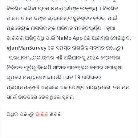
ବିକଶିତ କରିବା ପ୍ରଧାନମନ୍ତ୍ରୀଙ୍କ ଲକ୍ଷ୍ୟ । ବିକଶିତ
ଭାରତ ଓ ମୋଦିଙ୍କ ଗ୍ୟାରେଣ୍ଟି ସୁନିଶ୍ଚିତ କରିବା ପାଇଁ
ପ୍ରତ୍ୟେକ ନାଗରିକଙ୍କ ଅଭିମତ ମହତ୍ବପୂର୍ଣ୍ଣ । ନୂଆ
ଭାରତର ଅଭିବୃଦ୍ଧି ପାଇଁ NaMo App ରେ ଆରମ୍ଭ ହୋଇଥିବା
#JanManSurvey ରେ ସମସ୍ତ ନାଗରିକ ସ୍ବମତ ରଖନ୍ତୁ।
ପ୍ରଧାନମନ୍ତ୍ରୀଙ୍କର ଏହି ଅଭିଯାନକୁ 2024 ଲୋକସଭା
ନିର୍ବାଚନ ପୂର୍ବରୁ ବିଜେପି ସାଂସଦ ମାନଙ୍କର କାମର ସମୀକ୍ଷା
ରୂପରେ ମଧ୍ୟ ଦେଖାଯାଉଛି। ଗତ 19 ତାରିଖରେ
ପ୍ରଧାନମନ୍ତ୍ରୀ ଏକ୍ସରେ ଏକ ପୋଷ୍ଟ ମାଧ୍ୟମରେ ଜନ ମନ
ସର୍ଭେ ବାବଦରେ ଦେଇଥିଲେ ସୂଚନା ।
ଅଧିକ ପଢନ୍ତୁ
ଭାରତ
ଖବର