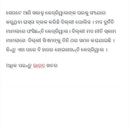
ସେପଟେ ଆଜି ସକାଳୁ କେଜ୍ରିୱାଲଙ୍କ ଘରକୁ ସଂଯୋଗ
କରୁଥିବା ରାସ୍ତା ବ୍ଲକ କରିଛି ଦିଲ୍ଲୀ ପୋଲିସ । ମଦ ଦୁର୍ନିତି
ମାମଲାରେ ଫସିଛନ୍ତି କେଜ୍ରିୱାଲ। ଦିଲ୍ଲୀ ମଦ ନୀତି ସ୍କାମ
ମାମଲାରେ ଦିଲ୍ଲୀ ସିଏମଙ୍କୁ ତିନି ଥର ସମନ କରାଯାଇଛି ।
କିନ୍ତୁ ଏହା ପରେ ବି ହାଜର ହୋଇନାହାନ୍ତି କେଜ୍ରିୱାଲ ।
ଅଧିକ ପଢନ୍ତୁ
ଭାରତ
ଖବର