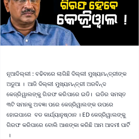
ନୂଆଦିଲ୍ଲୀ : ବଢିବାରେ ଲାଗିଛି ଦିଲ୍ଲୀ ମୁଖ୍ୟମନ୍ତ୍ରୀଙ୍କ
ଅଡୁଆ । ଆଜି ଦିଲ୍ଲୀ ମୁଖ୍ୟମନ୍ତ୍ରୀ ଅରବିନ୍ଦ
କେଜ୍ରିୱାଲଙ୍କୁ ଗିରଫ କରିପାରେ ଇଡି। ଇଡିର ସମସ୍ତ
୩ଟି ସମନକୁ ଅବଜ୍ଞା ପରେ କେଜ୍ରିୱାଲଙ୍କ ଉପରେ
ହୋଇପାରେ ବଡ କାର୍ଯ୍ୟାନୁଷ୍ଠାନ । ED କେଜ୍ରିୱାଲଙ୍କୁ
ଗିରଫ କରିପାରେ ବୋଲି ଆଶଙ୍କା କରିଛି ଆମ ଆଦମୀ ପାର୍ଟି
।