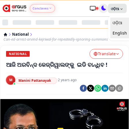
Conclaves
ଓଡ଼ିଆ
ଓଡ଼ିଆ
Argus Agri Vikas
English
National
Argus Nari Shakti
Can-ed-arrest-arvind-kejriwal-for-repeatedly-ignoring-summons
Translate
Argus Education Next
NATIONAL
ଆଜି ଅରବିନ୍ଦ କେଜ୍ରିୱାଲଙ୍କୁ ଇଡି ବାନ୍ଧିବ !
Argus Health Connect
M
·
2 years ago
Manini Pattanayak
Argus Swaad Odisha
Argus Chalo Dekhein Apna Desh