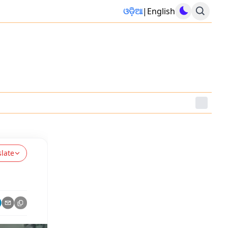
ଓଡ଼ିଆ
|
English
slate