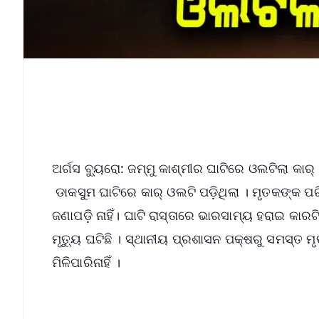
ଅର୍ଗସ ବ୍ୟୁରୋ: ଜମ୍ମୁ କାଶ୍ମୀର ଘାଟିରେ ଓଲଟିଲା କାର
ଡାକସୁମ ଘାଟିରେ କାର୍ ଓଲଟି ପଡ଼ିଥିଲା । ମୃତକଙ୍କ 
ଜଣାପଡ଼ି ନାହିଁ। ଘାଟି ରାସ୍ତାରେ ଭାରସାମ୍ୟ ହରାଇ କା
ମୃତ୍ୟୁ ଘଟିଛି । ସ୍ଥାନୀୟ ପ୍ରଶାସନ ପକ୍ଷରୁ ସମସ୍ତ 
ମିଳିପାରିନାହିଁ ।