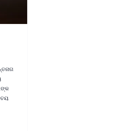
ନ୍ତନାଗ
ୟ
ୀଙ୍କ
ରିଚୟ