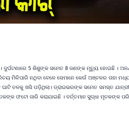
୍ । ଦୁର୍ଘଟଣାରେ 5 ଶିଶୁଙ୍କ ସମେତ 8 ଜଣଙ୍କ ମୃତ୍ୟୁ ହୋଇଛି । ଅନ
ପରିଚୟ ମିଳିପାରି ନଥିବା ବେଳେ ସେମାନେ କେଉଁ ଅଞ୍ଚଳର ତାହା ମଧ୍
ରଟି ଘାଟି ତଳକୁ ଖସି ପଡ଼ିଥିଲା। ଡ୍ରାଇଭରଙ୍କ ସମେତ ସମସ୍ତ ଯାତ୍ର
ମୃତକଙ୍କ ଫଟୋ ଜାରି କରାଯାଇଛି । ବର୍ତ୍ତମାନ ସୁଦ୍ଧା ମୃତକଙ୍କ ପ