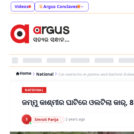
Videos
Argus Conclaves
Home
National
Car-overturns-in-jammu-and-kashmir-8-dea
NATIONAL
ଜମ୍ମୁ କାଶ୍ମୀର ଘାଟିରେ ଓଲଟିଲା କାର୍, 8
S
·
2 years ago
Smruti Parija