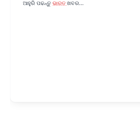
ଆହୁରି ପଢନ୍ତୁ
ଭାରତ
ଖବର...
📱 Get Argus News App
📰 60 Word News
🎬 Argus Podcast
🔔 Free Notification Alerts
Download Free:
Android - Scan QR
i