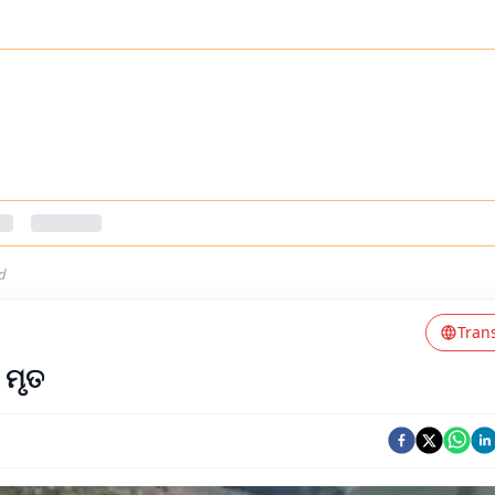
d
Tran
 ମୃତ