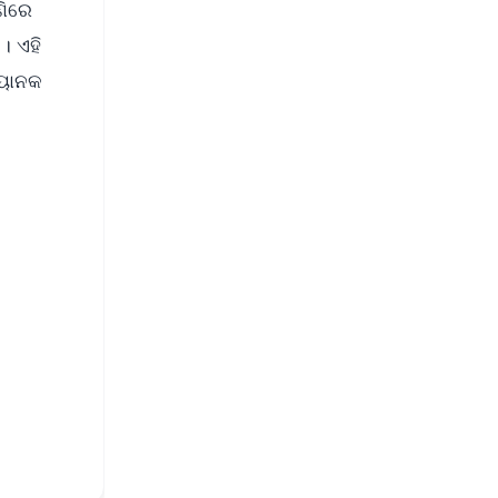
ଣିରେ
 । ଏହି
ଭୟାନକ
FREE
⭐
s