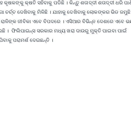
କଙ୍କୁ କ୍ଷତି ସହିବାକୁ ପଡିଛି । କିନ୍ତୁ ଶତାଦ୍ଦୀ ଶତାଦ୍ଦୀ ଧରି ପା
ା ଚର୍ଚ୍ଚ ଦେଖିବାକୁ ମିଳିଛି । ଯାହାକୁ ଦେଖିବାକୁ ଲୋକଙ୍କର ଭିଡ ଜମୁଛି
ମାଛଧରାଳିଙ୍କ ଜୀବିକା ଏବେ ବିପଦରେ । ଏସିଆର ବିଭିନ୍ନ ଦେଶରେ ଏବେ 
ଛି । ଫିଲିପାଇନ୍ସ ସରକାର ମଧ୍ୟ ଖରା ଦାଉରୁ ମୁକ୍ତି ପାଇବା ପାଇଁ
ବାକୁ ପରାମର୍ଶ ଦେଇଛନ୍ତି ।
✨
📺 Live TV and Breaking News
⭐
⭐
⭐
⭐
4.8 Rating
50K+ Download
OS - Scan QR