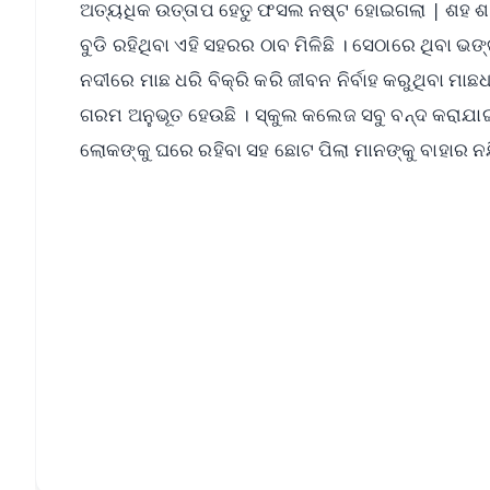
ଅତ୍ୟଧିକ ଉତ୍ତାପ ହେତୁ ଫସଲ ନଷ୍ଟ ହୋଇଗଲା | ଶହ ଶହ କୃଷ
ବୁଡି ରହିଥିବା ଏହି ସହରର ଠାବ ମିଳିଛି । ସେଠାରେ ଥିବା ଭଙ୍ଗ
ନଦୀରେ ମାଛ ଧରି ବିକ୍ରି କରି ଜୀବନ ନିର୍ବାହ କରୁଥିବା 
ଗରମ ଅନୁଭୂତ ହେଉଛି । ସ୍କୁଲ କଲେଜ ସବୁ ବନ୍ଦ କରାଯାଇ
ଲୋକଙ୍କୁ ଘରେ ରହିବା ସହ ଛୋଟ ପିଲା ମାନଙ୍କୁ ବାହାର ନଯି
📱 Get Argus News App
📰 60 Word News
🎬 Argus Podcast
🔔 Free Notification Alerts
Download Free:
Android - Scan QR
i