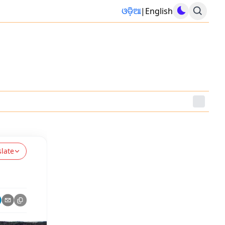
ଓଡ଼ିଆ
|
English
slate