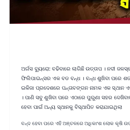
ଅର୍ଗସ ବ୍ୟୁରୋ: ବଢିବାରେ ଲାଗିଛି ଉତ୍ତାପ । ନଦୀ ଜଳସ
ଫିଲିପାଇନ୍ସର ଏକ ବଡ ବନ୍ଧ । ବନ୍ଧ ଶୁଖିବା ପରେ ଶତା
ଇକିଜା ପ୍ରଦେଶରେ ପନ୍ତାବଙ୍ଗନ ନାମକ ଏକ ସ୍ଥାନ ଏକ 
। ପାଣି ସବୁ ଶୁଖିବା ପରେ ଏଠାରେ ପୁରୁଣା ସହର ଦେଖିବା
ହେବା ପାଇଁ ଅନ୍ୟ ସ୍ଥାନକୁ ବିସ୍ଥାପିତ କରାଯାଇଥିଲା
ବନ୍ଦ ହେବା ପରେ ଏହି ଅଞ୍ଚଳରେ ଅଧିକାଂଶ ଲୋକ କୃଷି ଉପ