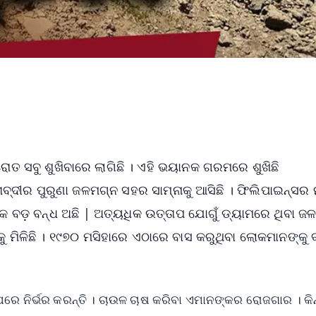
୍ରୋତ ସବୁ ଶୁଖିବାରେ ଲାଗିଛି । ଏହି ଭୟାନକ ଗରମରେ ଶୁଖିଛି
ବ୍ଦୀର ପୁରୁଣା ଜଳମଗ୍ନ ସହର ସାମ୍ନାକୁ ଆସିଛି । ଫିଲିପାଇନ୍ସର 
ବଡ଼ ବନ୍ଧ ଅଛି | ଅତ୍ୟଧିକ ଉତ୍ତାପ ଯୋଗୁଁ ଡ୍ୟାମରେ ଥିବା ଜଳ 
କୁ ମିଳିଛି । ୧୯୭୦ ମସିହାରେ ଏଠାରେ ବାସ କରୁଥିବା ଲୋକମାନଙ୍କୁ 
ରେ ନିର୍ଭର କରନ୍ତି । ଚାଉଳ ଚାଷ କରିବା ଏମାନଙ୍କର ରୋଜଗାର । କିନ