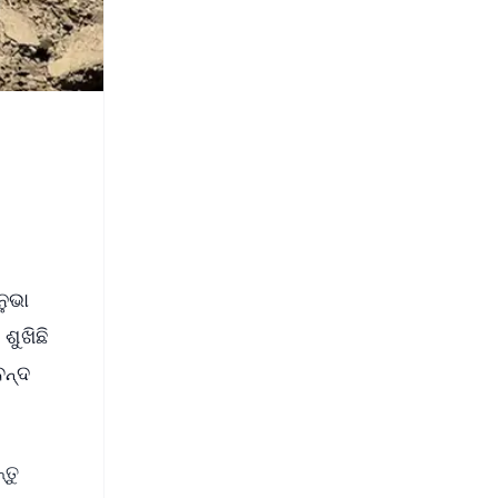
ନୁଭା
ଶୁଖିଛି
ବନ୍ଦ
୍ତୁ