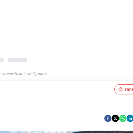
extreme-heat-in-philippines
Tran