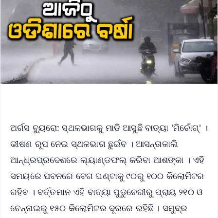
ଅର୍ଗସ ବ୍ୟୁରୋ: ସ୍ଥଳଭାଗକୁ ମାଡି ଆସୁଛି ବାତ୍ୟା 'ମିଚୋଁଗ୍' ।
ଭୀଷଣ ରୂପ ନେଇ ସ୍ଥଳଭାଗ ଛୁଇଁବ । ଆସନ୍ତାକାଲି
ଆନ୍ଧ୍ରପ୍ରଦେଶରେ ଲ୍ୟାଣ୍ଡଫଲ୍‌ କରିବା ଆଶଙ୍କା । ଏହି
ସମୟରେ ପବନରେ ବେଗ ଘଣ୍ଟାକୁ ୯୦ରୁ ୧୦୦ କିଲୋମିଟର
ରହିବ । ବର୍ତ୍ତମାନ ଏହି ବାତ୍ୟା ପୁଡୁଚେରୀରୁ ପ୍ରାୟ ୨୧୦ ଓ
ଚେନ୍ନାଇରୁ ୧୫୦ କିଲୋମିଟର ଦୂରରେ ରହିଛି । ସମୁଦ୍ର