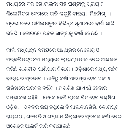
ମଧ୍ୟରେ ବଳ ଗୋଟାଇବା ସହ ଘଣ୍ଟାକୁ ପ୍ରାୟ ୮
କିଲୋମିଟର ବେଗରେ ଗତି କରୁଛି ବାତ୍ୟା 'ମିଚୋଁଗ୍' ।
ପ୍ରଭାବରେ ତାମିଲନାଡୁର ବିଭିନ୍ନ ସ୍ଥାନରେ ବର୍ଷା ଜାରି
ରହିଛି । ଜୋରରେ ପବନ ସାଙ୍ଗକୁ ବର୍ଷା ହେଉଛି ।
କାଲି ମଧ୍ୟାହ୍ନ ସମୟରେ ଆନ୍ଧ୍ରର ନେଲୋର୍‌ ଓ
ମଚ୍ଛଲିପଟ୍ଟନମ ମଧ୍ୟରେ ଲ୍ୟାଣ୍ଡଫଲ ନେଇ ଆକଳନ
କରିଛି ଭାରତୀୟ ପାଣିପାଗ ବିଭାଗ । ଓଡ଼ିଶାରେ ମଧ୍ୟ ରହିବ
ବାତ୍ୟାର ପ୍ରଭାବ । ଆଜିଠୁ ବର୍ଷା ଆରମ୍ଭ ହେବ ଏବଂ ୫
ତାରିଖରେ ପ୍ରବଳ ବର୍ଷିବ । ୭ ତାରିଖ ଯାଏ ର୍ଷା ହେବାର
ସମ୍ଭାବନା ରହିଛି । ତେବେ ବେଶି ପ୍ରଭାବିତ ହେବ ଦକ୍ଷିଣ
ଓଡ଼ିଶା । ପବନର ଭୟ ନଥିଲେ ବି ମାଲକାନଗିରି, କୋରାପୁଟ,
ରାୟଗଡ଼ା, ଗଜପତି ଓ ଗଞ୍ଜାମ ଜିଲ୍ଲାରେ ପ୍ରବଳ ବର୍ଷା ନେଇ
ଅରେଞ୍ଜ ଆଲର୍ଟ ଜାରି କରାଯାଇଛି ।