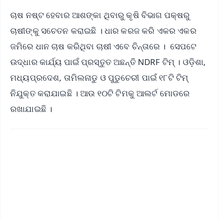
ଚାଷ ନଷ୍ଟ ହେବାର ଆଶଙ୍କା ଥିବାରୁ କୃଷି ବିଭାଗ ପକ୍ଷରୁ
ଚାଷୀଙ୍କୁ ସଚେତନ କରାଇଛି । ଧାର କରଜ କରି ଏକର ଏକର
ଜମିରେ ଧାନ ଚାଷ କରିଥିବା ଚାଷୀ ଏବେ ଚିନ୍ତାରେ । ସେପଟେ
ଉଦ୍ଧାର କାର୍ଯ୍ୟ ପାଇଁ ପ୍ରସ୍ତୁତ ଅଛନ୍ତି NDRF ଟିମ୍‌ । ଓଡ଼ିଶା,
ମଧ୍ୟପ୍ରଦେଶ, ତାମିଲନାଡୁ ଓ ପୁଡୁଚେରୀ ପାଇଁ ୧୮ଟି ଟିମ୍‌
ନିଯୁକ୍ତ କରାଯାଇଛି । ଆଉ ୧୦ଟି ଟିମକୁ ଆଲର୍ଟ ମୋଡରେ
ରଖାଯାଇଛି ।