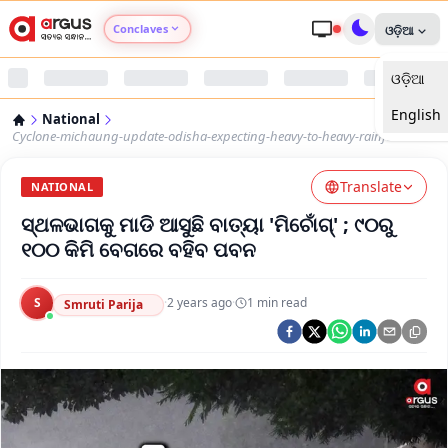
Conclaves
ଓଡ଼ିଆ
ଓଡ଼ିଆ
Argus Agri Vikas
English
National
Argus Nari Shakti
Cyclone-michaung-update-odisha-expecting-heavy-to-heavy-rainfall
Translate
Argus Education Next
NATIONAL
ସ୍ଥଳଭାଗକୁ ମାଡି ଆସୁଛି ବାତ୍ୟା 'ମିଚୋଁଗ୍' ; ୯୦ରୁ
Argus Health Connect
୧୦୦ କିମି ବେଗରେ ବହିବ ପବନ
Argus Swaad Odisha
S
·
2 years ago
·
1
min read
Smruti Parija
Argus Chalo Dekhein Apna Desh