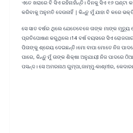
ଏତେ ଖରାରେ ବି ସିଏ ରହିନାହାଁନ୍ତି। ଦିନକୁ ସିଏ ୧୬ ଘଣ୍
କରିବାକୁ ଅନୁମତି ଦେଉନାହିଁ | କିନ୍ତୁ ମୁଁ ଯାହା ବି କରେ
ସେ ସାତ ବର୍ଷର ଥିଲେ ଯେତେବେଳେ ତାଙ୍କ ମାଙ୍କ ମୃତ୍ୟ
ପ୍ରତିପୋଷଣ କରୁଥିଲେ।14 ବର୍ଷ ବୟସରେ ସିଏ ରୋଜଗାର କ
ପିତାଙ୍କୁ ଶ୍ରେୟ ଦେଇଛନ୍ତି।ମୋ ବାପା ମୋତେ ନିଜ ପ
ପାରେ, କିନ୍ତୁ ମୁଁ ତାଙ୍କ ଶିକ୍ଷା ଅନୁଯାୟୀ ନିଜ ପାଦରେ ଠ
ପସନ୍ଦ। ସେ ଅମରନାଥ ଗୁମ୍ପା,ଜାମ୍ମୁ-କାଶ୍ମୀର, କେଦାରନା
📱 Get Argus News App
📰 60 Word News
🎬 Argus Podcast
🔔 Free Notification Alerts
Download Free:
Android - Scan QR
i