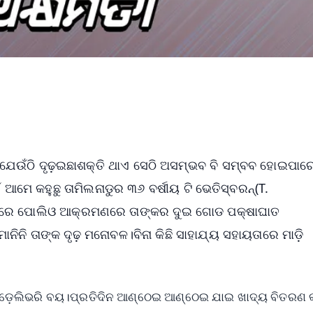
ଯେଉଁଠି ଦୃଢ଼ଇଛାଶକ୍ତି ଥାଏ ସେଠି ଅସମ୍ଭବ ବି ସମ୍ବବ ହୋଇପା
 ଆମେ କହୁଛୁ ତାମିଲନାଡୁର ୩୬ ବର୍ଷୀୟ ଟି ଭେତିସ୍ବରନ୍(T.
ୟସରେ ପୋଲିଓ ଆକ୍ରମଣରେ ତାଙ୍କର ଦୁଇ ଗୋଡ ପକ୍ଷାଘାତ
ମାନିନି ତାଙ୍କ ଦୃଢ଼ ମନୋବଳ।ବିନା କିଛି ସାହାଯ୍ୟ ସହାୟତାରେ ମାଡ଼ି
 ଡ଼େଲିଭରି ବୟ।ପ୍ରତିଦିନ ଆଣ୍ଠେଇ ଆଣ୍ଠେଇ ଯାଇ ଖାଦ୍ୟ ବିତରଣ କ