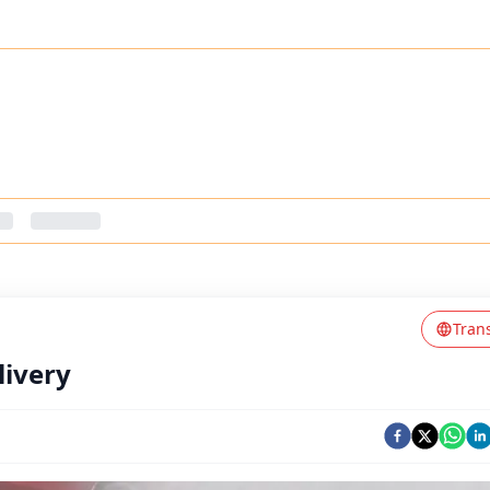
Tran
livery