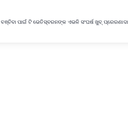
୍ଚିବା ପାଇଁ ଟି ଭେତିସ୍ବରନଙ୍କ ଏଭଳି ସଂଘର୍ଷ ଖୁବ୍ ପ୍ରେରଣା