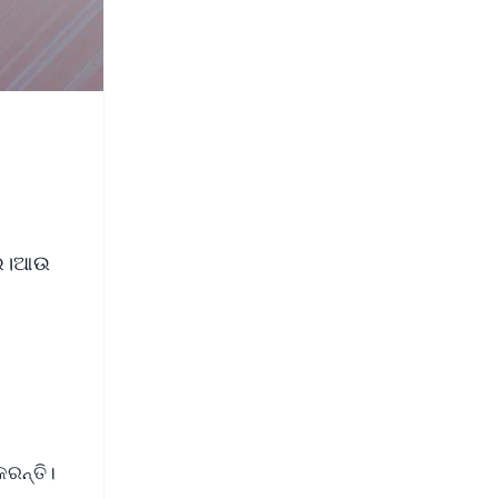
ରେ।ଆଉ
ରନ୍ତି।