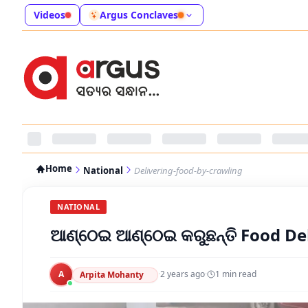
Videos
Argus Conclaves
Home
National
Delivering-food-by-crawling
NATIONAL
ଆଣ୍ଠେଇ ଆଣ୍ଠେଇ କରୁଛନ୍ତି Food De
A
·
2 years ago
·
1
min read
Arpita Mohanty