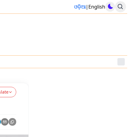
ଓଡ଼ିଆ
|
English
slate