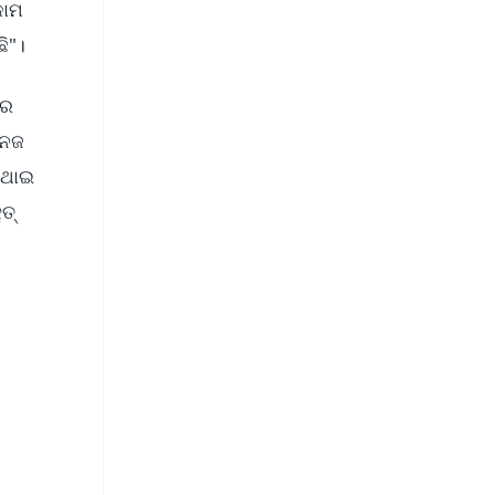
କାମ
ଛି"।
ାର
 ନଜ
ଇଥାଇ
ତ୍
FREE
⭐
s