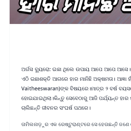
ଅର୍ଗସ ବ୍ୟୁରୋ: ଇଛା ଥିଲେ ଉପାୟ ଆପେ ଆପେ ଆସେ।
ଏଠି ଇଛାଶକ୍ତି ଆଗରେ ହାର ମାନିଛି ଅକ୍ଷମତା। ଆଜ୍ଞା ହଁ
Vaitheeswaran)ଙ୍କ ବିଷୟରେ।ମାତ୍ର ୨ ବର୍ଷ ବ
ହୋଇଯାଇଥିଲା।କିନ୍ତୁ ସେବେଠାରୁ ଆଜି ପର୍ଯ୍ୟନ୍ତ ହାର 
ଚାଲିଛନ୍ତି ଜୀବନର ସଂଘର୍ଷ ପଥରେ।
ତାମିଲନାଡ଼ୁର ଏକ ରେଷ୍ଟୁରାଣ୍ଟରେ ସେ ହେଉଛନ୍ତି ଜଣେ