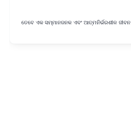
ତେବେ ଏକ ସମ୍ମାନଜନକ ଏବଂ ଆତ୍ମନିର୍ଭରଶୀଳ ଜୀବନ ବଞ