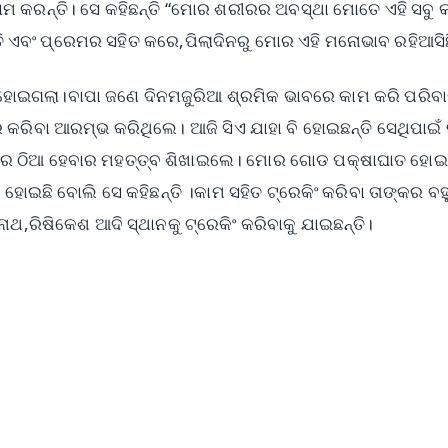
ଟା କାମ କରନ୍ତି। ସେ କହିଛନ୍ତି “ମୋର ଶରୀରର ଅବସ୍ଥା ମୋତେ ଏହି ସବୁ 
 ଭକ୍ତି ଏବଂ ପ୍ରେମର ସହିତ କରେ,ପିଲାଦିନରୁ ମୋର ଏହି ମନୋଭାବ ରହିଆସି
ୁ ହୋଇଗଲା।ବାପା ଜଣେ ଦିନମଜୁରିଆ ଶ୍ରମିକ ଭାବରେ କାମ କରି ପରିବ
ରିବା ଆରମ୍ଭ କରିଥିଲେ। ଆଜି ସିଏ ଯାହା ବି ହୋଇଛନ୍ତି ସେଥିପାଇଁ
ାଦରେ ଠିଆ ହେବାର ମହତ୍ତ୍ବ ଶିଖାଇଲେ। ମୋର ଗୋଡ ପକ୍ଷାଘାତ ହୋ
ିଆ ହୋଇଛି ବୋଲି ସେ କହିଛନ୍ତି ।କାମ ସହିତ ଟ୍ରେକିଂ କରିବା ତାଙ୍କର ବହୁ
ଥ,ରିଷିକେଶ ଆଦି ସ୍ଥାନକୁ ଟ୍ରେକିଂ କରିବାକୁ ଯାଇଛନ୍ତି।
✨
📺 Live TV and Breaking News
⭐
⭐
⭐
⭐
4.8 Rating
50K+ Download
OS - Scan QR