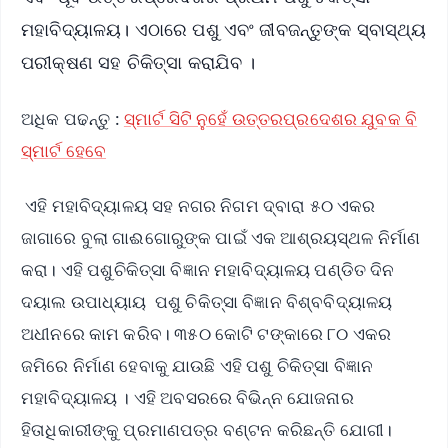
ମହାବିଦ୍ୟାଳୟ। ଏଠାରେ ପଶୁ ଏବଂ ଜୀବଜନ୍ତୁଙ୍କ ସ୍ବାସ୍ଥ୍ୟ
ପରୀକ୍ଷଣ ସହ ଚିକିତ୍ସା କରାଯିବ ।
ଅଧିକ ପଢନ୍ତୁ :
ସ୍ମାର୍ଟ ସିଟି ନୁହେଁ ଉତ୍ତରପ୍ରଦେଶର ଯୁବକ ବି
ସ୍ମାର୍ଟ ହେବେ
ଏହି ମହାବିଦ୍ୟାଳୟ ସହ ନଗର ନିଗମ ଦ୍ବାରା ୫୦ ଏକର
ଜାଗାରେ ବୁଲା ଗାଈଗୋରୁଙ୍କ ପାଇଁ ଏକ ଆଶ୍ରୟସ୍ଥଳ ନିର୍ମାଣ
କରା। ଏହି ପଶୁଚିକିତ୍ସା ବିଜ୍ଞାନ ମହାବିଦ୍ୟାଳୟ ପଣ୍ଡିତ ଦିନ
ଦୟାଲ ଉପାଧ୍ୟାୟ ପଶୁ ଚିକିତ୍ସା ବିଜ୍ଞାନ ବିଶ୍ବବିଦ୍ୟାଳୟ
ଅଧୀନରେ କାମ କରିବ। ୩୫୦ କୋଟି ଟଙ୍କାରେ ୮୦ ଏକର
ଜମିରେ ନିର୍ମାଣ ହେବାକୁ ଯାଉଛି ଏହି ପଶୁ ଚିକିତ୍ସା ବିଜ୍ଞାନ
ମହାବିଦ୍ୟାଳୟ । ଏହି ଅବସରରେ ବିଭିନ୍ନ ଯୋଜନାର
ହିତାଧିକାରୀଙ୍କୁ ପ୍ରମାଣପତ୍ର ବଣ୍ଟନ କରିଛନ୍ତି ଯୋଗୀ।