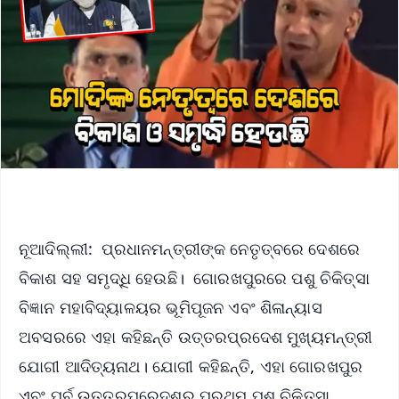
ନୂଆଦିଲ୍ଲୀ: ପ୍ରଧାନମନ୍ତ୍ରୀଙ୍କ ନେତୃତ୍ବରେ ଦେଶରେ
ବିକାଶ ସହ ସମୃଦ୍ଧି ହେଉଛି। ଗୋରଖପୁରରେ ପଶୁ ଚିକିତ୍ସା
ବିଜ୍ଞାନ ମହାବିଦ୍ୟାଳୟର ଭୂମିପୂଜନ ଏବଂ ଶିଳାନ୍ୟାସ
ଅବସରରେ ଏହା କହିଛନ୍ତି ଉତ୍ତରପ୍ରଦେଶ ମୁଖ୍ୟମନ୍ତ୍ରୀ
ଯୋଗୀ ଆଦିତ୍ୟନାଥ। ଯୋଗୀ କହିଛନ୍ତି, ଏହା ଗୋରଖପୁର
ଏବଂ ପୂର୍ବ ଉତ୍ତରପ୍ରେଦଶର ପ୍ରଥମ ପଶୁ ଚିକିତ୍ସା