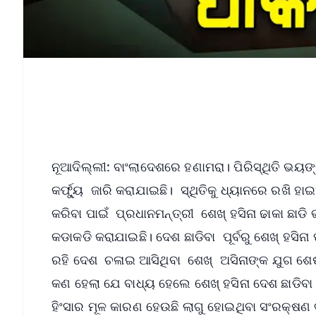
ନୂଆଦିଲ୍ଲୀ: ବାଂଲାଦେଶରେ ହଣାମରା। ପିରିସ୍ଥିତି ଭୟ
କର୍ଫ୍ୟୁ ଜାରି କରାଯାଇଛି। ସ୍ଥିତିକୁ ଧ୍ୟାନରେ ରଖି ହ
କରିବା ପାଇଁ ପ୍ରଧାନମନ୍ତ୍ରୀ ଶେଖ୍‌ ହସିନା ଢାକା ଛା
କଡାକଡି କରାଯାଇଛି। ଦେଶ ଛାଡିବା ପୂର୍ବରୁ ଶେଖ୍‌ ହସି
ରହି ଦେଶ ଚଳାଇ ଆସିଥିବା ଶେଖ୍‌ ଅସିନାଙ୍କ ଯୁଗ ଶେଷ
କଣ ହେଲା ଯେ ବାଧ୍ୟ ହେଲେ ଶେଖ୍‌ ହସିନା ଦେଶ ଛାଡି
ହିଂସାର ମୂଳ କାରଣ ହେଉଛି ଲାଗୁ ହୋଇଥିବା ସଂରକ୍ଷ