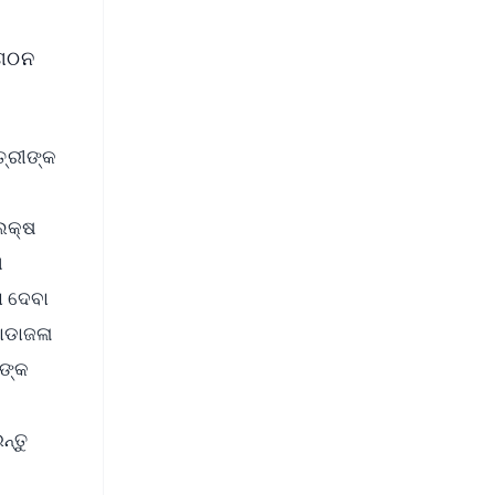
ଂଗଠନ
ତ୍ରୀଙ୍କ
ଲକ୍ଷ
ଖ
ା ଦେବା
ୋଡାଜଳା
ାଙ୍କ
ନ୍ତୁ