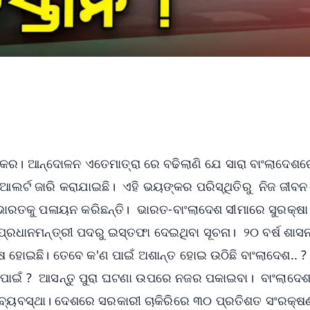
ଙ୍କର। ଆନ୍ଦୋଳନ ଏତେମାତ୍ରା ରେ ବଢିଲାଣି ଯେ ସାରା ବାଂଲାଦେଶର
ାଇଆଲର୍ଟ ଜାରି କରାଯାଇଛି। ଏହି ଭୟଙ୍କର ପରିସ୍ଥିତିରୁ ନିଜ ଜୀବନ
ଡି ଭାରତକୁ ପଳାୟନ କରିଛନ୍ତି। ଭାରତ-ବାଂଲାଦେଶ ସୀମାରେ ସୁରକ୍ଷା
ନା ପ୍ରଧାନମନ୍ତ୍ରୀ ପଦରୁ ଇସ୍ତଫା ଦେଇଥିବା ସୂଚନା। ୨୦ ବର୍ଷ ଶା
 ହୋଇଛି। ତେବେ କ'ଣ ପାଇଁ ଅଶାନ୍ତ ହୋଇ ଉଠିଛି ବାଂଲାଦେଶ.. ?
ବା ପାଇଁ ? ଆସନ୍ତୁ ପୁରା ଘଟଣା ଉପରେ ନଜର ପକାଇବା। ବାଂଲାଦେ
ଣ ବ୍ୟବସ୍ଥା। ଦେଶରେ ସରକାରୀ ଚାକିରିରେ ୩୦ ପ୍ରତିଶତ ସଂରକ୍ଷ