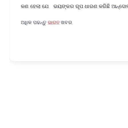
କଣ ହେଲା ଯେ ଭୟଙ୍କର ରୂପ ଧାରଣ କରିଛି ଆନ୍ଦୋଳନ..
ଅଧିକ ପଢନ୍ତୁ
ଭାରତ
ଖବର