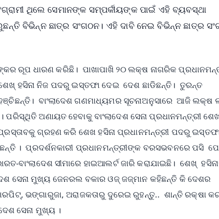
୍ରାମୀ ଥିଲେ ସେମାନଙ୍କ ସମ୍ପର୍କୀୟଙ୍କ ପାଇଁ ଏହି ବ୍ୟବସ୍ଥା
ୁଛନ୍ତି ବିଭିନ୍ନ ଛାତ୍ର ସଂଗଠନ। ଏହି ଦାବି ନେଇ ବିଭିନ୍ନ ଛାତ୍ର ସ
ୟଙ୍କର ରୂପ ଧାରଣ କରିଛି। ପାଖାପାଖି ୨୦ ଲକ୍ଷ ନାଗରିକ ପ୍ରଧାନମନ୍
ଖ୍ ହସିନା ନିଜ ପଦରୁ ଇସ୍ତଫା ଦେଇ ଦେଶ ଛାଡିଛନ୍ତି। ତୁରନ୍ତ
୍ଚିଛନ୍ତି। ବାଂଲାଦେଶ ଗଣମାଧ୍ୟମର ସୂଚନାଅନୁସାରେ ଆଜି ଲକ୍ଷ 
ପରିସ୍ଥିତି ଅଣାୟତ ହେବାକୁ ବାଂଲାଦେଶ ସେନା ପ୍ରଧାନମନ୍ତ୍ରୀ ଶେ
 ପ୍ରସ୍ତାବକୁ ଗ୍ରହଣ କରି ଶେଖ ହସିନା ପ୍ରଧାନମନ୍ତ୍ରୀ ପଦରୁ ଇସ୍ତଫ
ିଛନ୍ତି । ପ୍ରଦର୍ଶନକାରୀ ପ୍ରଧାନମନ୍ତ୍ରୀଙ୍କ ବରସଭବନରେ ପସି ପ
ରତ-ବାଂଲାଦେଶ ସୀମାରେ ହାଇଆଲର୍ଟ ଜାରି କରାଯାଇଛି। ଶେଖ୍‌ ହସିନ
େଶ ସେନା ମୁଖ୍ୟ ଜେନରଲ ବକାର ଓଜ୍ ଜଜ୍ମାନ କହିଛନ୍ତି କି ଦେଶର
ଟ୍‌, ଭଙ୍ଗାରୁଜା, ଅରାଜକତାରୁ ଦୁରେଇ ରୁହନ୍ତୁ.. ଶାନ୍ତି ରକ୍ଷା କର
ଦେଶ ସେନା ମୁଖ୍ୟ ।