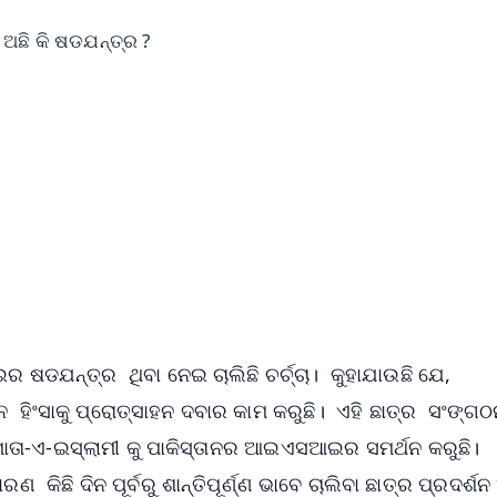
ଅଛି କି ଷଡଯନ୍ତ୍ର ?
✨
📺 Live TV and Breaking News
⭐
⭐
⭐
⭐
4.8 Rating
50K+ Download
OS - Scan QR
ଷଡଯନ୍ତ୍ର ଥିବା ନେଇ ଚାଲିଛି ଚର୍ଚ୍ଚା। କୁହାଯାଉଛି ଯେ,
 ହିଂସାକୁ ପ୍ରୋତ୍ସାହନ ଦବାର କାମ କରୁଛି। ଏହି ଛାତ୍ର ସଂଙ୍
ମାତା-ଏ-ଇସ୍ଲାମୀ କୁ ପାକିସ୍ତାନର ଆଇଏସଆଇର ସମର୍ଥନ କରୁଛି।
ଛି ଦିନ ପୂର୍ବରୁ ଶାନ୍ତିପୂର୍ଣ୍ଣ ଭାବେ ଚାଲିବା ଛାତ୍ର ପ୍ରଦର୍ଶନ 