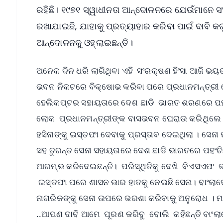
ରହିଛି। ୧୯୭୧ ସ୍ୱାଧୀନତା ଆନ୍ଦୋଳନରେ ଯେଉଁମାନେ ସଂଗ
ରଖାଯାଇଛି, ଯାହାକୁ ପ୍ରତ୍ୟାହାର କରିବା ପାଇଁ ଦାବି କର
ଆନ୍ଦୋଳନକୁ ଓହ୍ଲାଇଛନ୍ତି।
ଅନେକ ଦିନ ଧରି ଲାଗିଥିବା ଏହି ସଂରକ୍ଷଣ ହିଂସା ଆଜି ଭ
ଭବନ ନିକଟରେ ବିକ୍ଷୋଭ କରିବା ପରେ ପ୍ରଧାନମନ୍ତ୍ରୀ ଶେ
ହେଲିକପ୍ଟର ସହାୟତାରେ ଦେଶ ଛାଡି ଭାରତ ଶରଣରେ ପହଞ
ଲୋକ ପ୍ରଧାନମନ୍ତ୍ରୀଙ୍କ ବାସଭବନ ଘେରାଉ କରିଥିଲେ । 
ହସିନାଙ୍କୁ ଇସ୍ତଫା ଦେବାକୁ ପ୍ରସ୍ତାବ ଦେଇଥିଲା । ସେନା
ସହ ତୁରନ୍ତ ସେନା ସହାୟତାରେ ଦେଶ ଛାଡି ଭାରତରେ ପହଂଚ
ଆରମ୍ଭ କରିଦେଇଛନ୍ତି। ପରିସ୍ଥିତିକୁ ଦେଖି ବିଏସଏଫ ଭା
ଇସ୍ତଫା ପରେ ଶାସନ ଭାର ହାତକୁ ନେଇଛି ସେନା। ବାଂଲାଦ
ନାଗରିକଙ୍କୁ ସେନା ଉପରେ ଭରଶା କରିବାକୁ ଅନୁରୋଧ । ମାରପି
..ଆପଣ ଦାବି ଆମେ ପୂରଣ କରିବୁ ବୋଲି କହିଛନ୍ତି ବାଂଲା