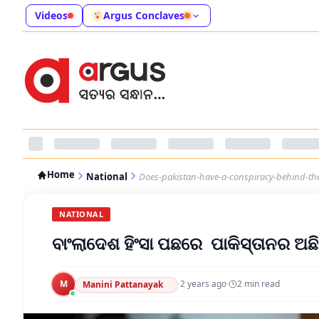
Videos
Argus Conclaves
Home
National
Does-pakistan-have-a-conspiracy-behind-the
NATIONAL
ବାଂଲାଦେଶ ହିଂସା ପଛରେ ପାକିସ୍ତାନର ଅଛ
M
·
2 years ago
·
2
min read
Manini Pattanayak