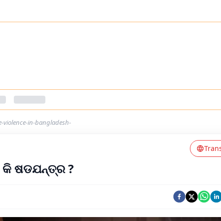
-violence-in-bangladesh-
Tran
ି କି ଷଡଯନ୍ତ୍ର ?