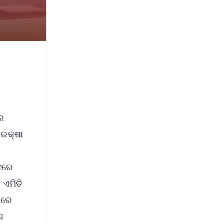
େ
 ରକ୍ଷା
ସନରେ
 ଏମିତି
ଶରେ
ଣ