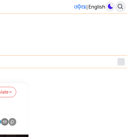
ଓଡ଼ିଆ
|
English
slate