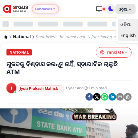
Conclaves
ଓଡ଼ିଆ
ଓଡ଼ିଆ
Argus Agri Vikas
English
National
Dont-believe-the-rumors-atm-is-functioning-normally
Argus Nari Shakti
Translate
NATIONAL
Argus Education Next
ଗୁଜବକୁ ବିଶ୍ବାସ କରନ୍ତୁ ନାହିଁ, ସ୍ବାଭାବିକ ଚାଲୁଛି
ATM
Argus Health Connect
J
·
1 year ago
·
1
min read
Jyoti Prakash Mallick
Argus Swaad Odisha
Argus Chalo Dekhein Apna Desh