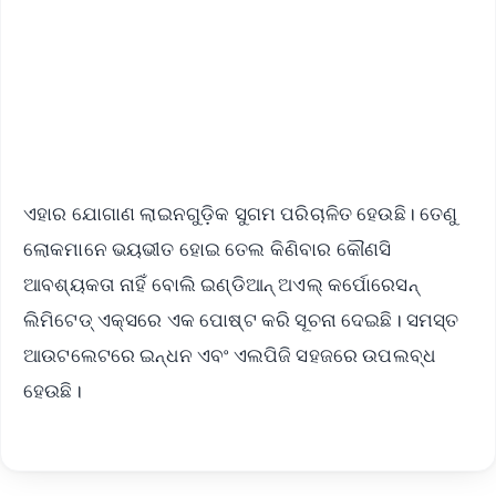
Android - Scan QR
iOS - Scan QR
ଏହାର ଯୋଗାଣ ଲାଇନଗୁଡ଼ିକ ସୁଗମ ପରିଚାଳିତ ହେଉଛି। ତେଣୁ
ଲୋକମାନେ ଭୟଭୀତ ହୋଇ ତେଲ କିଣିବାର କୌଣସି
ଆବଶ୍ୟକତା ନାହିଁ ବୋଲି ଇଣ୍ଡିଆନ୍ ଅଏଲ୍ କର୍ପୋରେସନ୍
ଲିମିଟେଡ୍ ଏକ୍ସରେ ଏକ ପୋଷ୍ଟ କରି ସୂଚନା ଦେଇଛି। ସମସ୍ତ
ଆଉଟଲେଟରେ ଇନ୍ଧନ ଏବଂ ଏଲପିଜି ସହଜରେ ଉପଲବ୍ଧ
ହେଉଛି।