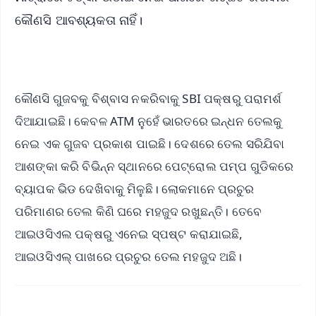
କୌଣସି ଆବଶ୍ୟକତା ନାହିଁ।
କୌଣସି ଗୁଜବକୁ ବିଶ୍ବାସ ନକରିବାକୁ SBI ପକ୍ଷରୁ ପରାମର୍ଶ
ଦିଆଯାଇଛି। କେବଳ ATM ନୁହେଁ ଭାରତରେ ଇନ୍ଧନ ତେଲକୁ
ନେଇ ଏକ ଗୁଜବ ପ୍ରକାଶ ପାଇଛି। ଦେଶରେ ତେଲ ସରିଯିବା
ଆଶଙ୍କା କରି ବିଭିନ୍ନ ସ୍ଥାନରେ ପେଟ୍ରୋଲ ପମ୍ପ ଗୁଡିକରେ
ବ୍ୟାପକ ଭିଡ ଦେଖିବାକୁ ମିଳୁଛି। ଲୋକମାନେ ପ୍ରଚୁର
ପରିମାଣର ତେଲ କିଣି ଘରେ ମହଜୁଦ ରଖୁଛନ୍ତି। ତେବେ
ଆଇଓସିଏଲ ପକ୍ଷରୁ ଏନେଇ ସ୍ପଷ୍ଟ କରାଯାଇଛି,
ଆଇଓସିଏଲ୍ ପାଖରେ ପ୍ରଚୁର ତେଲ ମହଜୁଦ ଅଛି।