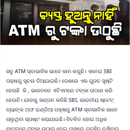
ସବୁ ATM ସ୍ବାଭାବିକ ଭାବେ କାମ କରୁଛି। ଏନେଇ SBI
ପକ୍ଷରୁ ସୂଚନା ଦିଆଯାଇଛି। ଦେଶରେ ଏକ ଗୁଜବ ସୃଷ୍ଟି
ହେଉଛି କି , ଭାରତରେ ଏଟିଏମରେ ଟଙ୍କା ଉଠାଣ କରି
ହେଉନି। ଯାହାକୁ ଖଣ୍ଡନ କରିଛି SBI, ଭାରତୀୟ ଷ୍ଟେଟ୍‌
ବ୍ୟାଙ୍କ ଅଫ ଇଣ୍ଡିଆ ପକ୍ଷରୁ ATM ସ୍ବାଭାବିକ ଭାବେ
ଚାଲୁଥିବା ସ୍ପଷ୍ଟ କରାଯାଇଛି। ବିଚଳିତ ହୋଇ ଅଧିକ
ମାତ୍ରାରେ ଟଙ୍କା ଉଠାଇ ନେଇ ପାଖରେ ଗଚ୍ଛିତ ରଖିବାର