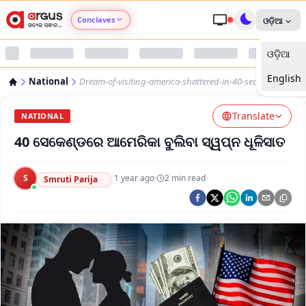
Conclaves
ଓଡ଼ିଆ
ଓଡ଼ିଆ
Argus Agri Vikas
English
National
Dream-of-visiting-america-shattered-in-40-seconds
Argus Nari Shakti
Translate
NATIONAL
Argus Education Next
40 ସେକେଣ୍ଡରେ ଆମେରିକା ବୁଲିବା ସ୍ୱପ୍ନ ଧୂଳିସାତ
Argus Health Connect
S
·
1 year ago
·
2
min read
Smruti Parija
Argus Swaad Odisha
Argus Chalo Dekhein Apna Desh