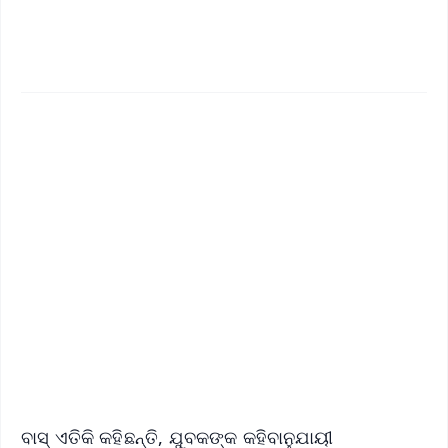
✨
📱 Get Argus News App
📰 60 Word News
🎬 Argus Podcast
📺 Live TV and Breaking News
🔔 Free Notification Alerts
Download Free:
Android - Scan QR
iOS - Scan QR
ବାସ୍ ଏତିକି କହିଛନ୍ତି, ଯୁବକଙ୍କ କହିବାନୁଯାୟୀ