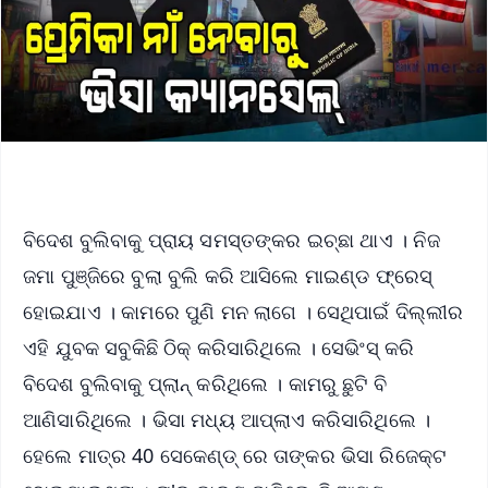
ବିଦେଶ ବୁଲିବାକୁ ପ୍ରାୟ ସମସ୍ତଙ୍କର ଇଚ୍ଛା ଥାଏ । ନିଜ
ଜମା ପୁଞ୍ଜିରେ ବୁଲା ବୁଲି କରି ଆସିଲେ ମାଇଣ୍ଡ ଫ୍ରେସ୍
ହୋଇଯାଏ । କାମରେ ପୁଣି ମନ ଲାଗେ । ସେଥିପାଇଁ ଦିଲ୍ଲୀର
ଏହି ଯୁବକ ସବୁକିଛି ଠିକ୍ କରିସାରିଥିଲେ । ସେଭିଂସ୍ କରି
ବିଦେଶ ବୁଲିବାକୁ ପ୍ଲାନ୍ କରିଥିଲେ । କାମରୁ ଛୁଟି ବି
ଆଣିସାରିଥିଲେ । ଭିସା ମଧ୍ୟ ଆପ୍ଲାଏ କରିସାରିଥିଲେ ।
ହେଲେ ମାତ୍ର 40 ସେକେଣ୍ଡ୍ ରେ ତାଙ୍କର ଭିସା ରିଜେକ୍ଟ