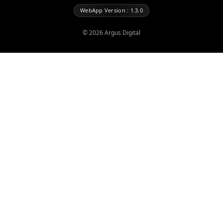
WebApp Version : 1.3.0
©
2026
Argus Digital