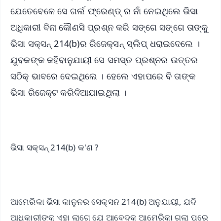
ଯେତେବେଳେ ସେ ଗର୍ଲ ଫ୍ରେଣ୍ଡ୍ ର ନାଁ ନେଇଥିଲେ ଭିସା
ଅଧିକାରୀ ବିନା କୌଣସି ପ୍ରଶ୍ନ କରି ସଙ୍ଗେ ସଙ୍ଗେ ତାଙ୍କୁ
ଭିସା ସକ୍ସନ୍ 214(b)ର ରିଜେକ୍ସନ୍ ସ୍ଲିପ୍ ଧରାଇଦେଲେ ।
ଯୁବକଙ୍କ କହିବାନୁଯାୟୀ ସେ ସମସ୍ତ ପ୍ରଶ୍ନର ଉତ୍ତର
ସଠିକ୍ ଭାବରେ ଦେଇଥିଲେ । ହେଲେ ଏହାପରେ ବି ତାଙ୍କ
ଭିସା ରିଜେକ୍ଟ କରିଦିଆଯାଇଥିଲା ।
ଭିସା ସକ୍ସନ୍ 214(b) କ'ଣ ?
ଆମେରିକା ଭିସା କାନୁନର ସେକ୍ସନ 214(b) ଅନୁଯାୟୀ, ଯଦି
ଆଧିକାରୀଙ୍କୁ ଏହା ଲାଗେ ଯେ ଆବେଦକ ଆମେରିକା ଗଲା ପରେ