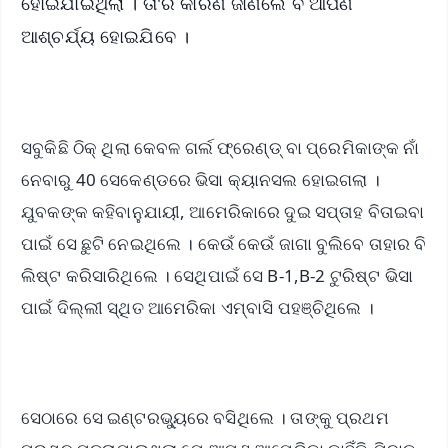
ହୋଇଯାଇଥିଲା । ତା'ର କାରଣ ଜାଣିଲେ ବି ଆପଣ
ଆଶ୍ଚର୍ଯ୍ୟ ହୋଇଯିବେ ।
ସବୁକିଛି ଠିକ୍ ଥିଲା କେବଳ ଗର୍ଲ ଫ୍ରେଣ୍ଡ୍ ବା ପ୍ରେମିକାଙ୍କ ନାଁ
ନେବାରୁ 40 ସେକେଣ୍ଡରେ ଭିସା କ୍ୟାନସଲ ହୋଇଗଲା ।
ଯୁବକଙ୍କ କହିବାନୁଯାୟୀ, ଆମେରିକାରେ ଦୁଇ ସପ୍ତାହ ବିତାଇବା
ପାଇଁ ସେ ଛୁଟି ନେଇଥିଲେ । କେଉଁ କେଉଁ ଜାଗା ବୁଲିବେ ତାହାର ବି
ଲିଷ୍ଟ କରିସାରିଥିଲେ । ସେଥିପାଇଁ ସେ B-1,B-2 ଟୁରିଷ୍ଟ ଭିସା
ପାଇଁ ଦିଲ୍ଲୀ ସ୍ଥିତ ଆମେରିକା ଏମ୍ବାସି ପହଞ୍ଚିଥିଲେ ।
ସେଠାରେ ସେ ଇଣ୍ଟରଭ୍ୟୁରେ ବସିଥିଲେ । ତାଙ୍କୁ ପ୍ରଥମ