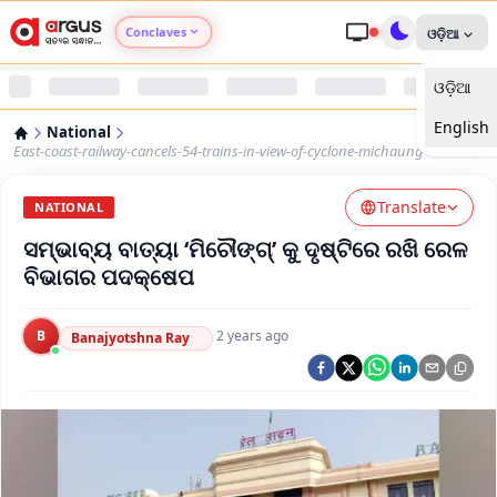
Conclaves
ଓଡ଼ିଆ
ଓଡ଼ିଆ
Argus Agri Vikas
English
National
Argus Nari Shakti
East-coast-railway-cancels-54-trains-in-view-of-cyclone-michaung
Translate
Argus Education Next
NATIONAL
ସମ୍ଭାବ୍ୟ ବାତ୍ୟା ‘ମିଚୌଙ୍ଗ୍‌’ କୁ ଦୃଷ୍ଟିରେ ରଖି ରେଳ
Argus Health Connect
ବିଭାଗର ପଦକ୍ଷେପ
Argus Swaad Odisha
B
·
2 years ago
Banajyotshna Ray
Argus Chalo Dekhein Apna Desh