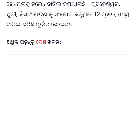
ଚେନ୍ନାଇକୁ ଟ୍ରେନ୍ ବାତିଲ କରାଯାଇଛି । ଭୁବନେଶ୍ୱର,
ପୁରୀ, ବିଶାଖାପାଟଣାକୁ ସଂଯୋଗ କରୁଥିବା 12 ଟ୍ରେନ୍‌ ମଧ୍ୟ
ବାତିଲ କରିଛି ପୂର୍ବତଟ ରେଳପଥ ।
ଅଧିକ ପଢ଼ନ୍ତୁ
ଦେଶ
ଖବର: