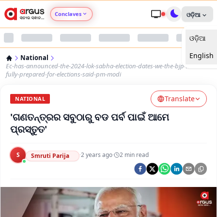
Conclaves
ଓଡ଼ିଆ
ଓଡ଼ିଆ
Argus Agri Vikas
English
National
Argus Nari Shakti
Ec-has-announced-the-2024-lok-sabha-election-dates-we-the-bjp-nda-are-
fully-prepared-for-elections-said-pm-modi
Argus Education Next
Translate
NATIONAL
'ଗଣତନ୍ତ୍ରର ସବୁଠାରୁ ବଡ ପର୍ବ ପାଇଁ ଆମେ
Argus Health Connect
ପ୍ରସ୍ତୁତ'
Argus Swaad Odisha
S
·
2 years ago
·
2
min read
Smruti Parija
Argus Chalo Dekhein Apna Desh