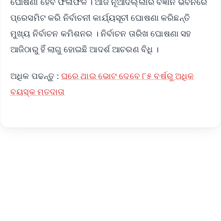
ଘୋଷଣା ହେବ ଫଳାଫଳ । ଆଜି ନୂଆଦିଲ୍ଲୀର ବିଜ୍ଞାନ ଭବନରେ
ପ୍ରେସମିଟ କରି ନିର୍ବାଚନୀ କାର୍ଯ୍ୟସୂଚୀ ଘୋଷଣା କରିଛନ୍ତି
ମୁଖ୍ୟ ନିର୍ବାଚନ କମିଶନର । ନିର୍ବାଚନ ତାରିଖ ଘୋଷଣା ସହ
ଆଜିଠାରୁ ହିଁ ଲାଗୁ ହୋଇଛି ଆଦର୍ଶ ଆଚରଣ ବିଧି ।
ଅଧିକ ପଢନ୍ତୁ :
ଘରେ ଥାଇ ଭୋଟ ଦେବେ ୮୫ ବର୍ଷରୁ ଅଧିକ
ବୟସ୍କ ମତଦାତା