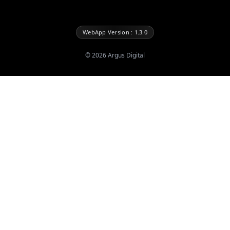
WebApp Version : 1.3.0
©
2026
Argus Digital