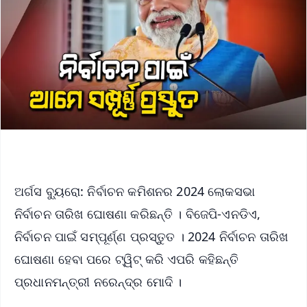
ଅର୍ଗସ ବ୍ୟୁରୋ: ନିର୍ବାଚନ କମିଶନର 2024 ଲୋକସଭା
ନିର୍ବାଚନ ତାରିଖ ଘୋଷଣା କରିଛନ୍ତି । ବିଜେପି-ଏନଡିଏ,
ନିର୍ବାଚନ ପାଇଁ ସମ୍ପୂର୍ଣ୍ଣ ପ୍ରସ୍ତୁତ । 2024 ନିର୍ବାଚନ ତାରିଖ
ଘୋଷଣା ହେବା ପରେ ଟ୍ୱିଟ୍ କରି ଏପରି କହିଛନ୍ତି
ପ୍ରଧାନମନ୍ତ୍ରୀ ନରେନ୍ଦ୍ର ମୋଦି ।