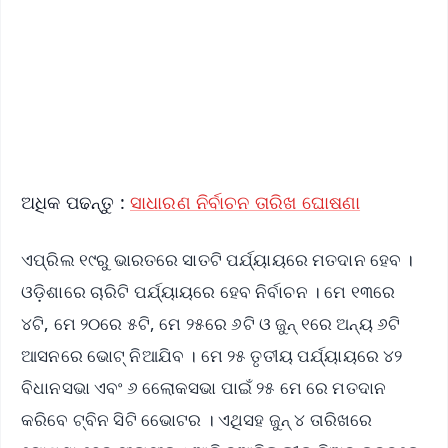
🔔 Free Notification Alerts
Download Free:
Android - Scan QR
iOS - Scan QR
ଅଧିକ ପଢନ୍ତୁ :
ସାଧାରଣ ନିର୍ବାଚନ ତାରିଖ ଘୋଷଣା
ଏପ୍ରିଲ ୧୯ରୁ ଭାରତରେ ସାତଟି ପର୍ଯ୍ୟାୟରେ ମତଦାନ ହେବ ।
ଓଡ଼ିଶାରେ ଚାରିଟି ପର୍ଯ୍ୟାୟରେ ହେବ ନିର୍ବାଚନ । ମେ ୧୩ରେ
୪ଟି, ମେ ୨୦ରେ ୫ଟି, ମେ ୨୫ରେ ୬ଟି ଓ ଜୁନ୍ ୧ରେ ଅନ୍ୟ ୬ଟି
ଆସନରେ ଭୋଟ୍ ନିଆଯିବ । ମେ ୨୫ ତୃତୀୟ ପର୍ଯ୍ୟାୟରେ ୪୨
ବିଧାନସଭା ଏବଂ ୬ ଲେୋକସଭା ପାଇଁ ୨୫ ମେ ରେ ମତଦାନ
କରିବେ ଟ୍ବିନ ସିଟି ଭେୋଟର । ଏଥିସହ ଜୁନ୍ ୪ ତାରିଖରେ