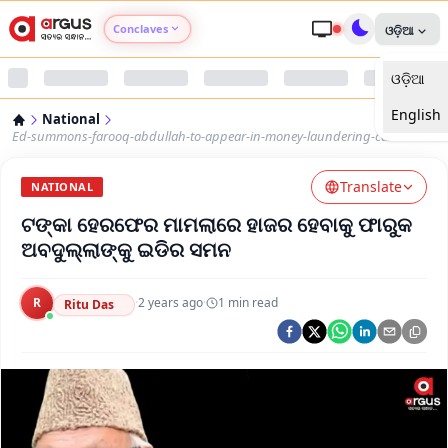
Conclaves
ଓଡ଼ିଆ
ଓଡ଼ିଆ
Argus Agri Vikas
English
National
Argus Nari Shakti
Ed-summons-farooq-abdullah-to-appear-in-money-laundering-case
Translate
Argus Education Next
NATIONAL
ଟଙ୍କା ହେରଫେର ମାମଲାରେ ହାଜର ହେବାକୁ ଫାରୁକ
Argus Health Connect
ଅବଦୁଲ୍ଲାଙ୍କୁ ଇଡିର ସମନ
Argus Swaad Odisha
R
·
2 years ago
·
1
min read
Ritu Das
Argus Chalo Dekhein Apna Desh