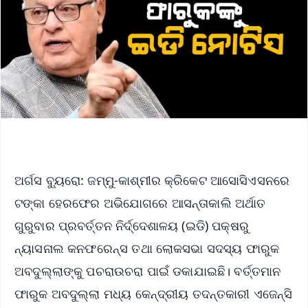
ଅର୍ଗସ ବ୍ୟୁରୋ: ଜମ୍ମୁ-କାଶ୍ମୀର କ୍ରିକେଟ ଆସୋସିଏସନରେ
ଟଙ୍କା ହେରଫେର ଅଭିଯୋଗରେ ଆସନ୍ତାକାଲି ଅର୍ଥାତ
ଗୁରୁବାର ପ୍ରବର୍ତ୍ତନ ନିର୍ଦ୍ଦେଶାଳୟ (ଇଡି) ପକ୍ଷରୁ
ନ୍ୟାସନାଲ କନଫରେନ୍ସ ତଥା ଲୋକସଭା ସଦସ୍ୟ ଫାରୁକ
ଅବଦୁଲ୍ଲାଙ୍କୁ ପଚରାଉଚରା ପାଇଁ ଡକାଯାଇଛି। ବର୍ତ୍ତମାନ
ଫାରୁକ ଅବଦୁଲ୍ଲା ମଧ୍ୟ କେନ୍ଦ୍ରୀୟ ତଦନ୍ତକାରୀ ଏଜେନ୍ସି