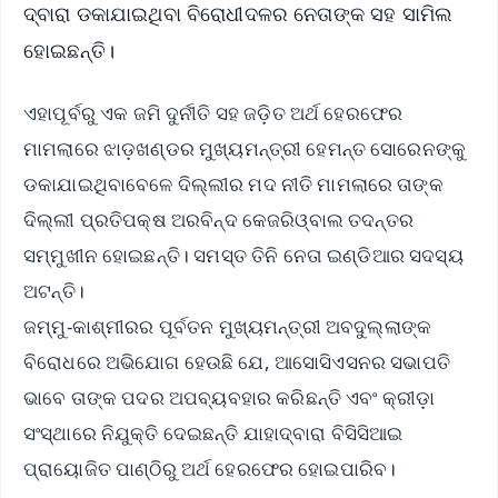
ଦ୍ବାରା ଡକାଯାଇଥିବା ବିରୋଧୀଦଳର ନେତାଙ୍କ ସହ ସାମିଲ
ହୋଇଛନ୍ତି।
ଏହାପୂର୍ବରୁ ଏକ ଜମି ଦୁର୍ନୀତି ସହ ଜଡ଼ିତ ଅର୍ଥ ହେରଫେର
ମାମଲାରେ ଝାଡ଼ଖଣ୍ଡର ମୁଖ୍ୟମନ୍ତ୍ରୀ ହେମନ୍ତ ସୋରେନଙ୍କୁ
ଡକାଯାଇଥିବାବେଳେ ଦିଲ୍ଲୀର ମଦ ନୀତି ମାମଲାରେ ତାଙ୍କ
ଦିଲ୍ଲୀ ପ୍ରତିପକ୍ଷ ଅରବିନ୍ଦ କେଜରିଓ୍ବାଲ ତଦନ୍ତର
ସମ୍ମୁଖୀନ ହୋଇଛନ୍ତି। ସମସ୍ତ ତିନି ନେତା ଇଣ୍ଡିଆର ସଦସ୍ୟ
ଅଟନ୍ତି।
ଜମ୍ମୁ-କାଶ୍ମୀରର ପୂର୍ବତନ ମୁଖ୍ୟମନ୍ତ୍ରୀ ଅବଦୁଲ୍ଲାଙ୍କ
ବିରୋଧରେ ଅଭିଯୋଗ ହେଉଛି ଯେ, ଆସୋସିଏସନର ସଭାପତି
ଭାବେ ତାଙ୍କ ପଦର ଅପବ୍ୟବହାର କରିଛନ୍ତି ଏବଂ କ୍ରୀଡ଼ା
ସଂସ୍ଥାରେ ନିଯୁକ୍ତି ଦେଇଛନ୍ତି ଯାହାଦ୍ବାରା ବିସିସିଆଇ
ପ୍ରାୟୋଜିତ ପାଣ୍ଠିରୁ ଅର୍ଥ ହେରଫେର ହୋଇପାରିବ।