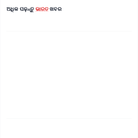
ଅଧିକ ପଢ଼ନ୍ତୁ
ଭାରତ
ଖବର