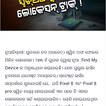
ନୂଆଦିଲ୍ଲୀ: ଗୁଗଲର ବଡ ଅପଡେଟ୍‌। ସ୍ୱିଚ ଅଫ ଫୋନର
ମିଳିବ ଲୋକେସନ। ଆଜ୍ଞା ହଁ ଗୁଗଲ ଦ୍ୱାରା ନୂଆ Find My
Device ର ଅନୁଶନ୍ଧାନ କରାଯାଇଛି। ଯାହା ପୁରୁଣା ଭର୍ସନ
ତୁଳନାରେ ଯଥେଷ୍ଟ ଅପଗ୍ରେଡ୍। ଲାଟେଷ୍ଟ ଭର୍ସନ
ସମ୍ପର୍କରେ କୁହାଯାଇଛି ଯେ, ଯଦି Pixel 8 ଏବଂ Pixel 8
pro ସ୍ୱିଚ ମଧ୍ୟ ହୋଇଯାଉଛି ଏହା ପରେ ବି ଏହାର
ଲୋକେସନର ସର୍ଚ କରାଯାଇପାରିବ। ଚୋରି ହୋଇଯାଇଥିବା