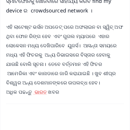
ସ୍ମାର୍ଟଫୋନକୁ ଖୋଜିବାରେ ସାହାର୍ଯ୍ୟ କରିବ find my
device ର crowdsourced network ।
ଏହି ଲାଟେଷ୍ଟ ଭର୍ସନ ଅପଡେଟ୍‌ ପରେ ଅଫଲାଇନ ବା ସ୍ୱିଚ୍ ଅଫ
ଥିବା ଫୋନ ରିଙ୍ଗ ହେବ ଏବଂ ଗୁଗଲ ମ୍ୟାପରେ ଏହାର
ଲୋକେସନ ମଧ୍ୟ ଦେଖିପାରିବେ ୟୁଜର୍ସ। ଆସନ୍ତା ସମୟରେ
ମଧ୍ୟ ଏହି ଫିଚରକୁ ଅନ୍ୟ ଡିଭାଇସରେ ବିସ୍ତାର ହେବାକୁ
ଯାଉଛି ବୋଲି ସୂଚନା। ତେବେ ବର୍ତ୍ତମାନ ଏହି ଫିଚର
ଆମେରିକା ଏବଂ କାନାଡାରେ ଜାରି କରାଯାଇଛି । ଖୁବ ଶୀଘ୍ର
ବିଶ୍ୱର ଅନ୍ୟ ଦେଶମାନଙ୍କରେ ଉପଲବ୍ଧ ହେବ।
ଅଧିକ ପଢନ୍ତୁ
ଭାରତ
ଖବର