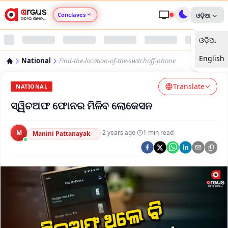
Conclaves
ଓଡ଼ିଆ
ଓଡ଼ିଆ
Argus Agri Vikas
English
National
Find-the-location-of-the-switchoff-phone
Argus Nari Shakti
Translate
NATIONAL
Argus Education Next
ସ୍ୱିଚଅଫ ଫୋନର ମିଳିବ ଲୋକେସନ
Argus Health Connect
M
·
2 years ago
·
1
min read
Manini Pattanayak
Argus Swaad Odisha
Argus Chalo Dekhein Apna Desh