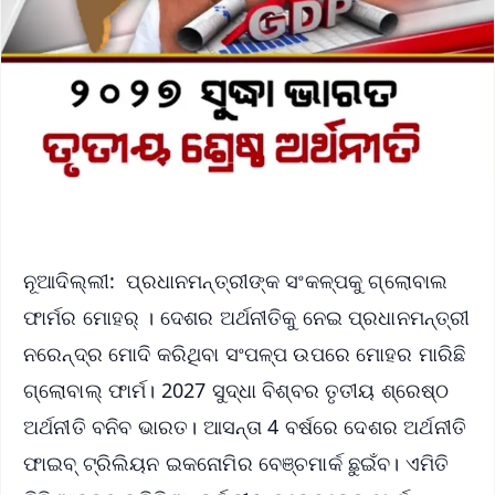
ନୂଆଦିଲ୍ଲୀ: ପ୍ରଧାନମନ୍ତ୍ରୀଙ୍କ ସଂକଳ୍ପକୁ ଗ୍ଲୋବାଲ
ଫାର୍ମର ମୋହର୍ । ଦେଶର ଅର୍ଥନୀତିକୁ ନେଇ ପ୍ରଧାନମନ୍ତ୍ରୀ
ନରେନ୍ଦ୍ର ମୋଦି କରିଥିବା ସଂପଳ୍ପ ଉପରେ ମୋହର ମାରିଛି
ଗ୍ଲୋବାଲ୍ ଫାର୍ମ। 2027 ସୁଦ୍ଧା ବିଶ୍ବର ତୃତୀୟ ଶ୍ରେଷ୍ଠ
ଅର୍ଥନୀତି ବନିବ ଭାରତ। ଆସନ୍ତା 4 ବର୍ଷରେ ଦେଶର ଅର୍ଥନୀତି
ଫାଇବ୍ ଟ୍ରିଲିୟନ ଇକନୋମିର ବେଞ୍ଚମାର୍କ ଛୁଇଁବ। ଏମିତି