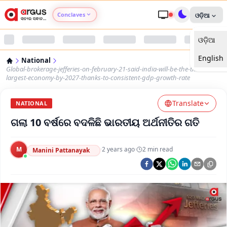
Conclaves
ଓଡ଼ିଆ
ଓଡ଼ିଆ
Argus Agri Vikas
English
National
Argus Nari Shakti
Global-brokerage-jefferies-on-february-21-said-india-will-be-the-third-
largest-economy-by-2027-thanks-to-consistent-gdp-growth-rate
Argus Education Next
Translate
NATIONAL
ଗଲା 10 ବର୍ଷରେ ବଦଳିଛି ଭାରତୀୟ ଅର୍ଥନୀତିର ଗତି
Argus Health Connect
Argus Swaad Odisha
M
·
2 years ago
·
2
min read
Manini Pattanayak
Argus Chalo Dekhein Apna Desh