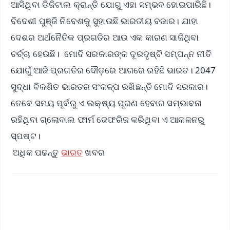
ଆସିଥିବା ଡିଜିଟାଲ କ୍ରାନ୍ତି ଯୋଗୁ ଏହା ସମ୍ଭବ ହୋଇପାରିଛି।
ବିଦେଶୀ ପୁଞ୍ଜି ନିବେଶକୁ ସୁହାଉଛି ଭାରତୀୟ ବଜାର। ଯାହା
ଦେଶର ଅର୍ଥନୈତିକ ପ୍ରଗତିର ଆଉ ଏକ କାରଣ ସାଜିଥିବା
ଚର୍ଚ୍ଚା ହେଉଛି। ମୋଦି ସରକାରଙ୍କ ଦୂରଦୃଷ୍ଟି ସମ୍ପନ୍ନ ନୀତି
ଯୋଗୁଁ ଆଜି ପ୍ରଗତିର ଦୌଡ଼ରେ ଆଗରେ ରହିଛି ଭାରତ। 2047
ସୁଦ୍ଧା ବିକଶିତ ଭାରତର ସଂକଳ୍ପ ରଖିଛନ୍ତି ମୋଦି ସରକାର।
ତେବେ ସମୟ ପୂର୍ବରୁ ଏ ଲକ୍ଷ୍ୟ ପୂରଣ ହେବାର ସମ୍ଭାବନା
ରହିଥିବା ଗ୍ଲୋବାଲ ଫାର୍ମ ଜେଫରିଜ କରିଥିବା ଏ ଆକଳନରୁ
ସ୍ପଷ୍ଟ।
ଅଧିକ ପଢନ୍ତୁ
ଭାରତ
ଖବର