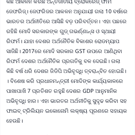
କିଛି ଆକଳନ କରିଛି ଅନ୍ତର୍ଜାତୀୟ ବ୍ରୋକରେଜ୍ ଫାର୍ମ
ଜେଫରିଜ୍। ଜେଫରିଜର ଆକଳନ ଅନୁଯାୟୀ ଗଲା 10 ବର୍ଷରେ
ଭାରତର ଅର୍ଥନୀତିରେ ଆସିଛି ବଡ଼ ପରିବର୍ତ୍ତନ। ଏହା ପଛରେ
ରହିଛି ମୋଦି ସରକାରଙ୍କ ଗୁଡ୍ ଗଭର୍ଣ୍ଣାନ୍ସ ଓ ସ୍ଥାୟୀ
ରିଫର୍ମ। ଯାହା ଦେଶର ଅର୍ଥନୈତିକ ବିକାଶର ରୋଡମ୍ୟାପ
ସାଜିଛି। 2017ରେ ମୋଦି ସରକାର GST ଉପରେ ଆଣିଥିବା
ରିଫର୍ମ ଦେଶର ଅର୍ଥନୈତିକ ପ୍ରଗତିକୁ ବଳ ଦେଇଛି। ଗଲା
କିଛି ବର୍ଷ ଧରି ଦେଶର ଜିଡିପି ଅଭିବୃଦ୍ଧି ତ୍ବରାନ୍ବିତ ହୋଇଛି।
। ବିଶେଷ କରି ପ୍ରଧାନମନ୍ତ୍ରୀ ମୋଦିଙ୍କ କାର୍ଯ୍ୟକାଳରେ
ପାଖାପାଖି 7 ପ୍ରତିଶତ ରହୁଛି ଦେଶର GDP ଆନୁମାନିକ
ଅଭିବୃଦ୍ଧି ହାର। ଏହା ଭାରତର ଅର୍ଥନୀତିକୁ ସୁଦୃଢ କରିବା ସହ
ଫାଇବ୍ ଟ୍ରିଲିୟନ ଇକୋନୋମି ଲକ୍ଷ୍ୟ ପୂରଣରେ ସହାୟକ
ହେଉଛି।