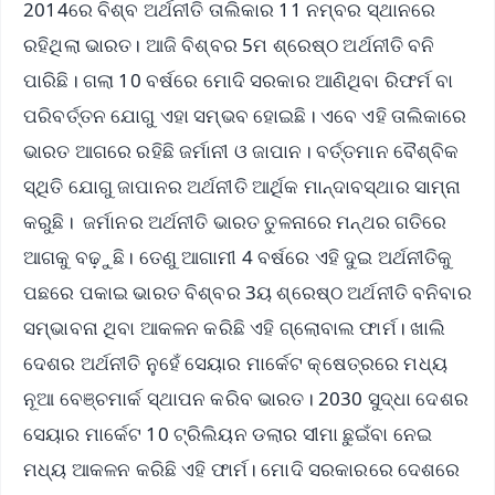
2014ରେ ବିଶ୍ବ ଅର୍ଥନୀତି ତାଲିକାର 11 ନମ୍ବର ସ୍ଥାନରେ
ରହିଥିଲା ଭାରତ। ଆଜି ବିଶ୍ବର 5ମ ଶ୍ରେଷ୍ଠ ଅର୍ଥନୀତି ବନି
ପାରିଛି। ଗଲା 10 ବର୍ଷରେ ମୋଦି ସରକାର ଆଣିଥିବା ରିଫର୍ମ ବା
ପରିବର୍ତ୍ତନ ଯୋଗୁ ଏହା ସମ୍ଭବ ହୋଇଛି। ଏବେ ଏହି ତାଲିକାରେ
ଭାରତ ଆଗରେ ରହିଛି ଜର୍ମାନୀ ଓ ଜାପାନ। ବର୍ତ୍ତମାନ ବୈଶ୍ବିକ
ସ୍ଥିତି ଯୋଗୁ ଜାପାନର ଅର୍ଥନୀତି ଆର୍ଥିକ ମାନ୍ଦାବସ୍ଥାର ସାମ୍ନା
କରୁଛି। ଜର୍ମାନର ଅର୍ଥନୀତି ଭାରତ ତୁଳନାରେ ମନ୍ଥର ଗତିରେ
ଆଗକୁ ବଢ଼ୁଛି। ତେଣୁ ଆଗାମୀ 4 ବର୍ଷରେ ଏହି ଦୁଇ ଅର୍ଥନୀତିକୁ
ପଛରେ ପକାଇ ଭାରତ ବିଶ୍ବର 3ୟ ଶ୍ରେଷ୍ଠ ଅର୍ଥନୀତି ବନିବାର
ସମ୍ଭାବନା ଥିବା ଆକଳନ କରିଛି ଏହି ଗ୍ଲୋବାଲ ଫାର୍ମ। ଖାଲି
ଦେଶର ଅର୍ଥନୀତି ନୁହେଁ ସେୟାର ମାର୍କେଟ କ୍ଷେତ୍ରରେ ମଧ୍ୟ
ନୂଆ ବେଞ୍ଚମାର୍କ ସ୍ଥାପନ କରିବ ଭାରତ। 2030 ସୁଦ୍ଧା ଦେଶର
ସେୟାର ମାର୍କେଟ 10 ଟ୍ରିଲିୟନ ଡଲାର ସୀମା ଛୁଇଁବା ନେଇ
ମଧ୍ୟ ଆକଳନ କରିଛି ଏହି ଫାର୍ମ। ମୋଦି ସରକାରରେ ଦେଶରେ