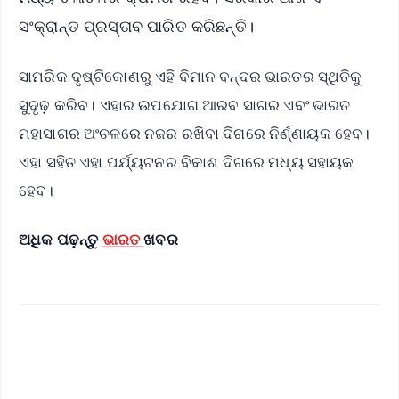
ସଂକ୍ରାନ୍ତ ପ୍ରସ୍ତାବ ପାରିତ କରିଛନ୍ତି।
ସାମରିକ ଦୃଷ୍ଟିକୋଣରୁ ଏହି ବିମାନ ବନ୍ଦର ଭାରତର ସ୍ଥିତିକୁ
ସୁଦୃଢ଼ କରିବ। ଏହାର ଉପଯୋଗ ଆରବ ସାଗର ଏବଂ ଭାରତ
ମହାସାଗର ଅଂଚଳରେ ନଜର ରଖିବା ଦିଗରେ ନିର୍ଣ୍ଣାୟକ ହେବ।
ଏହା ସହିତ ଏହା ପର୍ଯ୍ୟଟନର ବିକାଶ ଦିଗରେ ମଧ୍ୟ ସହାୟକ
ହେବ।
ଅଧିକ ପଢ଼ନ୍ତୁ
ଭାରତ
ଖବର