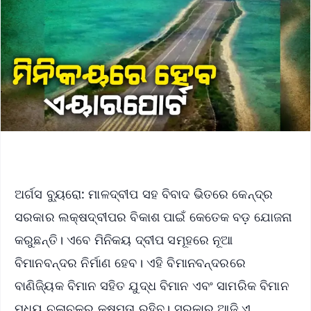
ଅର୍ଗସ ବ୍ୟୁରୋ: ମାଳଦ୍ବୀପ ସହ ବିବାଦ ଭିତରେ କେନ୍ଦ୍ର
ସରକାର ଲକ୍ଷଦ୍ବୀପର ବିକାଶ ପାଇଁ କେତେକ ବଡ଼ ଯୋଜନା
କରୁଛନ୍ତି। ଏବେ ମିନିକୟ ଦ୍ବୀପ ସମୂହରେ ନୂଆ
ବିମାନବନ୍ଦର ନିର୍ମାଣ ହେବ। ଏହି ବିମାନବନ୍ଦରରେ
ବାଣିଜ୍ୟିକ ବିମାନ ସହିତ ଯୁଦ୍ଧ ବିମାନ ଏବଂ ସାମରିକ ବିମାନ
ମଧ୍ୟ ଚଳାଚଳର କ୍ଷମତା ରହିବ। ସରକାର ଆଜି ଏ