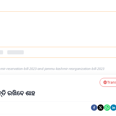
ir-reservation-bill-2023-and-jammu-kashmir-reorganization-bill-2023
Tran
୍ତି ରଖିବେ ଶାହ