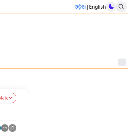
ଓଡ଼ିଆ
|
English
slate