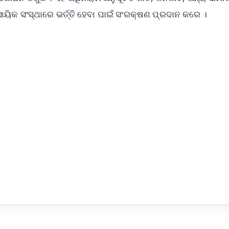
ାୟିକ ସଂସ୍ଥାରେ ଭର୍ତ୍ତି ହେବା ପାଇଁ ସଂରକ୍ଷଣ ପ୍ରଦାନ କରେ ।
✨
📺 Live TV and Breaking News
⭐
⭐
⭐
⭐
4.8 Rating
50K+ Download
OS - Scan QR