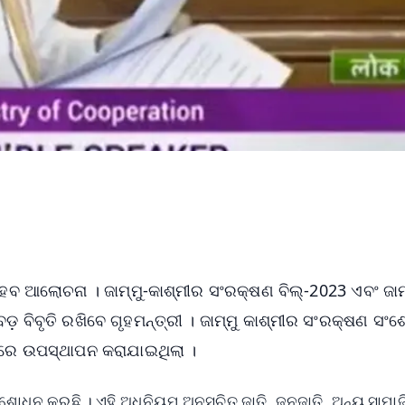
େବ ଆଲୋଚନା । ଜାମ୍ମୁ-କାଶ୍ମୀର ସଂରକ୍ଷଣ ବିଲ୍-2023 ଏବଂ ଜାମ୍
଼ ବିବୃତି ରଖିବେ ଗୃହମନ୍ତ୍ରୀ । ଜାମ୍ମୁ କାଶ୍ମୀର ସଂରକ୍ଷଣ ସଂ
ରେ ଉପସ୍ଥାପନ କରାଯାଇଥିଲା ।
ୋଧନ କରୁଛି । ଏହି ଅଧିନିୟମ ଅନୁସୂଚିତ ଜାତି, ଜନଜାତି, ଅନ୍ୟ ସାମା