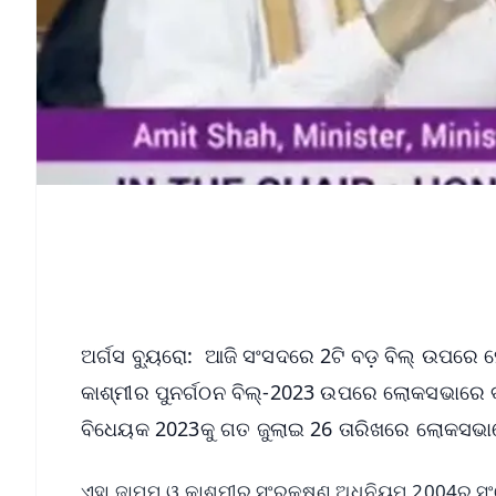
ଅର୍ଗସ ବ୍ୟୁରୋ: ଆଜି ସଂସଦରେ 2ଟି ବଡ଼ ବିଲ୍ ଉପରେ ହ
କାଶ୍ମୀର ପୁନର୍ଗଠନ ବିଲ୍‌-2023 ଉପରେ ଲୋକସଭାରେ ବଡ
ବିଧେୟକ 2023କୁ ଗତ ଜୁଲାଇ 26 ତାରିଖରେ ଲୋକସଭା
ଏହା ଜାମ୍ମୁ ଓ କାଶ୍ମୀର ସଂରକ୍ଷଣ ଅଧିନିୟମ 2004ର ସଂଶ