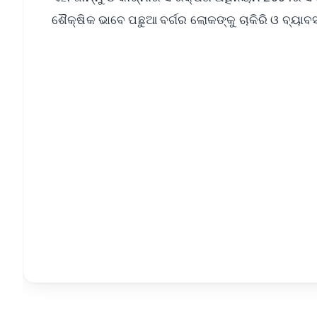
ଶୈକ୍ଷିକ ଭାବେ ପଛୁଆ ବର୍ଗର ଲୋକଙ୍କୁ ଚାକିରି ଓ ବ୍ୟାବସ
📱 Get Argus News App
📰 60 Word News
🎬 Argus Podcast
🔔 Free Notification Alerts
Download Free:
Android - Scan QR
i