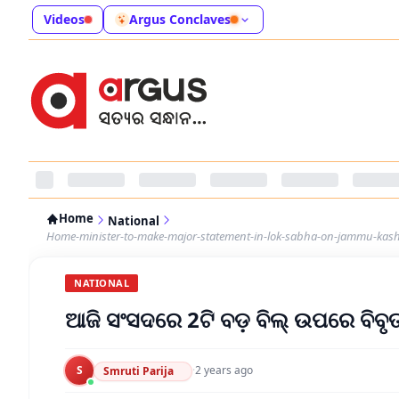
Videos
Argus Conclaves
Home
National
Home-minister-to-make-major-statement-in-lok-sabha-on-jammu-kashm
NATIONAL
ଆଜି ସଂସଦରେ 2ଟି ବଡ଼ ବିଲ୍ ଉପରେ ବିବୃତ
S
·
2 years ago
Smruti Parija