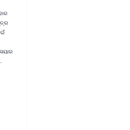
ହାର
୍ତ୍ର
ଇଁ
ି
 ସେୟାର
..