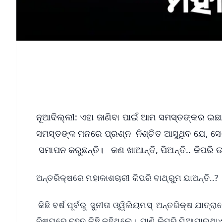
ନୂଆଦିଲ୍ଲୀ: ଏହା ଜାଣିବା ପାଇଁ ଆମ ସମସ୍ତଙ୍କର ଇଛ
ସମସ୍ତଙ୍କ ମନରେ ପ୍ରଶ୍ନ ନିଶ୍ଚିତ ଆସୁଥିବ ଯେ, ସେଠା
ସମାପନ କରୁଛନ୍ତି। କଣ ଖାଆନ୍ତି, ପିଅନ୍ତି.. କିପରି ଉ
ଅନ୍ତରିକ୍ଷରେ ମହାକାଶଚାରୀ କିପରି ବାଥ୍‌ରୁମ ଯାଅନ୍ତି..
କିଛି ବର୍ଷ ପୂର୍ବରୁ ସୁନୀତା ଓ୍ୱିଲିୟମସ୍‌ ଅନ୍ତରିକ୍ଷ ଯ
ବିଷୟରେ ବହୁତ କିଛି କହିଥିଲେ। ପାଣି କିପରି ପିଆଯାଇଥ