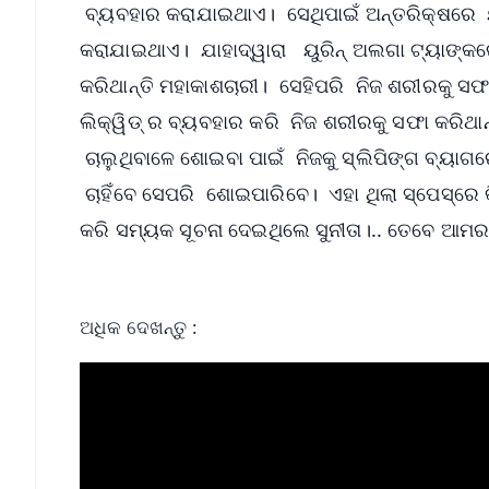
ବ୍ୟବହାର କରାଯାଇଥାଏ। ସେଥିପାଇଁ ଅନ୍ତରିକ୍ଷରେ ୟ
କରାଯାଇଥାଏ। ଯାହାଦ୍ୱାରା ୟୁରିନ୍ ଅଲଗା ଟ୍ୟାଙ୍
କରିଥାନ୍ତି ମହାକାଶଚାରୀ। ସେହିପରି ନିଜ ଶରୀରକୁ ସଫ
ଲିକ୍ୱିଡ୍‌ ର ବ୍ୟବହାର କରି ନିଜ ଶରୀରକୁ ସଫା କରିଥ
ଚାଲୁଥିବାଳେ ଶୋଇବା ପାଇଁ ନିଜକୁ ସ୍ଲିପିଙ୍ଗ ବ୍ୟାଗ
ଚାହିଁବେ ସେପରି ଶୋଇପାରିବେ। ଏହା ଥିଲା ସ୍ପେସ୍‌ରେ 
କରି ସମ୍ୟକ ସୂଚନା ଦେଇଥିଲେ ସୁନୀତା।.. ତେବେ ଆମର ପ୍
ଅଧିକ ଦେଖନ୍ତୁ :