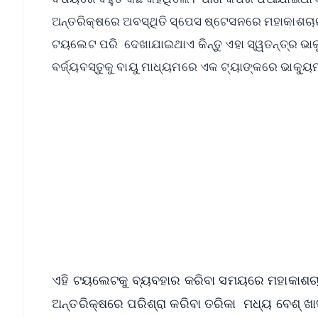
ଅନ୍ତରିକ୍ଷରେ ଅବସ୍ଥିତି ସ୍ପେସ ଷ୍ଟେସନରେ ମହାକାଶଚା
ଟୟଲେଟ ପରି ଦେଖାଯାଇଥାଏ କିନ୍ତୁ ଏହା ସ୍ୱତନ୍ତ୍ର ଭ
ବର୍ଜ୍ୟବସ୍ତୁକୁ ବାୟୁ ମାଧ୍ୟମରେ ଏକ ଟ୍ୟାଙ୍କରେ ଭାକ୍ୟୁ
📱 Get Argus News App
📰 60 Word News
🎬 Argus Podcast
🔔 Free Notification Alerts
Download Free:
Android - Scan QR
i
ଏହି ଟୟଲେଟକୁ ବ୍ୟବହାର କରିବା ସମୟରେ ମହାକାଶଚା
ଅନ୍ତରିକ୍ଷରେ ପରିଶ୍ରା କରିବା ତରିକା ମଧ୍ୟ ବେଶ୍‌ ଖ