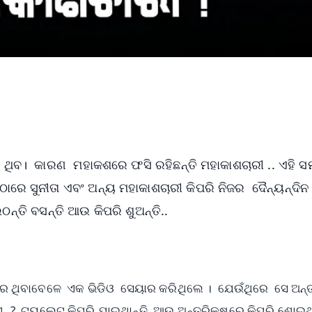
ା ଥିବ। କାରଣ ମହାକଶରେ ଫସି ରହିଛନ୍ତି ମହାକାଶଚାରୀ .. ଏହି
ରେ ସୁନୀତା ଏବଂ ଅନ୍ୟ ମହାକାଶଚାରୀ କିପରି ନିଜର ଦୈନ୍ୟନ୍ଦିନ କ
ଠନ୍ତି ବସନ୍ତି ଆଉ କିପରି ଶୁଅନ୍ତି..
?
ାତ୍ରାରେ ଥିବାବେଳେ ଏକ ଭିଡିଓ ସେୟାର କରିଥିଲେ । ଯେଉଁଥିରେ ସେ ଅନ୍
ାଏ..? ଟୟଲେଟ କିପରି ଯାଇଥାନ୍ତି ଆଉ ଅନ୍ତରିକ୍ଷରେ କିପରି ଶୋଇଥା