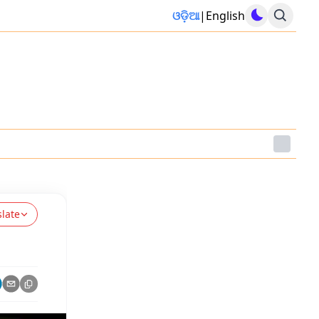
ଓଡ଼ିଆ
|
English
slate