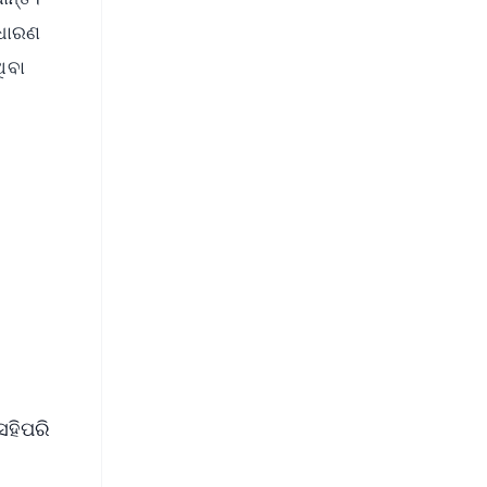
ାଧାରଣ
ିବା
FREE
⭐
s
େହିପରି