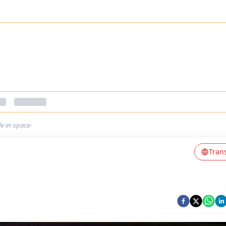
e-in-space-
Tran