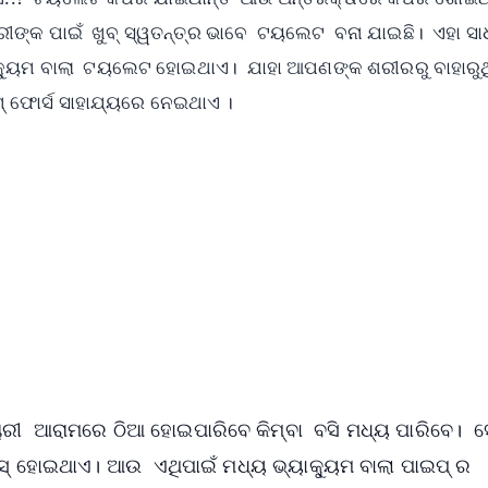
ରୀଙ୍କ ପାଇଁ ଖୁବ୍‌ ସ୍ୱତନ୍ତ୍ର ଭାବେ ଟୟଲେଟ ବନା ଯାଇଛି। ଏହା ସ
ାକ୍ୟୁମ ବାଲା ଟୟଲେଟ ହୋଇଥାଏ। ଯାହା ଆପଣଙ୍କ ଶରୀରରୁ ବାହାରୁଥ
ମ୍ ଫୋର୍ସ ସାହାଯ୍ୟରେ ନେଇଥାଏ ।
✨
📺 Live TV and Breaking News
⭐
⭐
⭐
⭐
4.8 Rating
50K+ Download
OS - Scan QR
ରୀ ଆରାମରେ ଠିଆ ହୋଇପାରିବେ କିମ୍ବା ବସି ମଧ୍ୟ ପାରିବେ। ସ
ାସ୍‌ ହୋଇଥାଏ। ଆଉ ଏଥିପାଇଁ ମଧ୍ୟ ଭ୍ୟାକ୍ୟୁମ ବାଲା ପାଇପ୍‌ ର