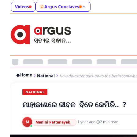
Videos
Argus Conclaves
Home
National
How-do-astronauts-go-to-the-bathroom-whil
NATIONAL
ମାହାକାଶରେ ଜୀବନ ବିତେ କେମିତି.. ?
M
·
1 year ago
·
2
min read
Manini Pattanayak