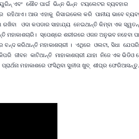
ୁରିନ୍‌ ଏବଂ ଶୌଚ ପାଇଁ ଭିନ୍ନ ଭିନ୍ନ ଟୟଲେଟର ବ୍ୟବହାର
କରେ ରହିଥାଏ। ଆଉ ଏହାକୁ ରିସାଇକେଲ କରି ପାନୀୟ ଭାବେ ବ୍ୟବ
ା ରଖିବା ଓଦା କପଡାର ସାହାଯ୍ୟ ନେଇଥାନ୍ତି କିମ୍ବା ଏକ ସ୍ୱତନ
ାନ୍ତି ମହାକାଶଚାରି। ସ୍ପେଶ୍‌ରେ ଶରୀରରେ ଓଜନ ଅନୁଭବ ନହେବା ପା
ରେ ବନ୍ଦ କରିଥାନ୍ତି ମହାକାଶଚାରୀ । ଏଥିରେ ଓଲଟା, ସିଧା ଯେପର
କିପରି ଜୀବନ କାଟିଥାନ୍ତି ମାହାକାଶଚାରୀ ଯାହା ନିଜେ ଏକ ଭିଡିଓ
ରାର୍ଥନା ମହାକାଶରେ ଫସିଥିବା ସୁନୀତା ଖୁବ୍‌ ଶୀଘ୍ର ଫେରିଆସନ୍ତୁ