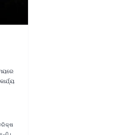
 ସମୟରେ
ାର୍ଯ୍ୟ
ତରିକ୍ଷ
ନ୍ତି।