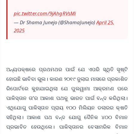
pic.twitter.com/9jAhgRVsMi
— Dr Shama Junejo (@ShamaJunejo)
April 25,
2025
ଅନ୍ୟପକ୍ଷରେ ପ୍ରଥମଥର ପାଇଁ ଯେ ଏପରି ସ୍ଥିତି ସୃଷ୍ଟି
ହୋଇଛି ଭାବିବା ଭୁଲ। କାରଣ ୨୦୧୯ ଜୁଲାଇ ମାସରେ ପ୍ରକାଶିତ
ରିପୋର୍ଟରେ କୁହାଯାଇଥିଲା ଯେ ପୁଲୱାମା ଆକ୍ରମଣ ପରେ
ପାକିସ୍ତାନ ତା’ର ଆକାଶ ପଥକୁ ଭାରତ ପାଇଁ ବନ୍ଦ କରିଥିଲା।
ଏଥିଯୋଗୁ ପାକିସ୍ତାନ ପ୍ରାୟ ୧୦୦ ମିଲିୟନ ଡଲାରର କ୍ଷତି
ସହିଥିଲା। ଆକାଶ ପଥ ବନ୍ଦ ଯୋଗୁ ଦୈନିକ ୪୦୦ ବିମାନ
ପ୍ରଭାବିତ ହେଉଥିଲେ। ପାକିସ୍ତାନର ବେସାମରିକ ବିମାନ