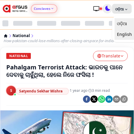
Conclaves
ଓଡ଼ିଆ
ଓଡ଼ିଆ
Argus Agri Vikas
English
National
Argus Nari Shakti
How-pakistan-could-lose-millions-after-closing-airspace-for-india
Translate
Argus Education Next
NATIONAL
Pahalgam Terrorist Attack: ଭାରତକୁ ପାନେ
Argus Health Connect
ଦେବାକୁ ଚାହୁଁଥିଲା, ହେଲେ ନିଜେ ଫସିଲା !
Argus Swaad Odisha
S
·
1 year ago
·
3
min read
Satyendu Sekhar Mishra
Argus Chalo Dekhein Apna Desh