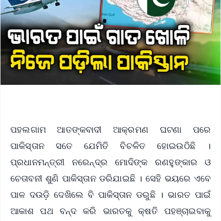
ପହଲଗାମ ଆତଙ୍କବାଦୀ ଆକ୍ରମଣ ଘଟଣା ପରେ
ପାକିସ୍ତାନ ସତେ ଯେମିତି ବିଚଳିତ ହୋଇଉଠିଛି ।
ପ୍ରଧାନମନ୍ତ୍ରୀ ନରେନ୍ଦ୍ର ମୋଦିଙ୍କ ରଣହୁଙ୍କାର ଓ
ଚେତାବନୀ ଶୁଣି ପାକିସ୍ତାନ ଡରିଯାଇଛି । ସେହି ଭୟରେ ଏବେ
ପାଳ ଦଉଡ଼ି ଦେଖିଲେ ବି ପାକିସ୍ତାନ ଡରୁଛି । ଭାରତ ପାଇଁ
ଆକାଶ ପଥ ବନ୍ଦ କରି ଭାରତକୁ କ୍ଷତି ପହଞ୍ଚାଇବାକୁ