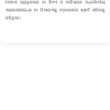
ଚଳଚଳ ପ୍ରାଧିକରଣ ବା ସିଏଏ ଓ ପାକିସ୍ତାନ ଅନ୍ତର୍ଜାତୀୟ
ଏୟାରଲାଇଇନ୍ସ ବା ପିଆଇଏକୁ ବଡ଼ଧରଣର କ୍ଷତି ସହିବାକୁ
ପଡ଼ିଥିଲା।