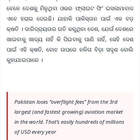
ବେଳେ ଦେଶକୁ ମିଳୁଥିବା ଓଭର ଫ୍ଲାଇଟ ଫି’ ଇସଲାମାବାଦ
ଏବେ ହରାଇ ଦେଇଛି। ଯାହାକି ପାକିସ୍ତାନ ପାଇଁ ଏକ ବଡ଼
କ୍ଷତି । ଦାରିଦ୍ର୍ୟତାର ଗତି କରୁଥିବା ଦେଶ, ଯେଉଁ ଦେଶରେ
ଖାଇବାକୁ ଖାଦ୍ୟ ନାହିଁ କି ପିଇବାକୁ ପାଣି ନାହିଁ, ସେହି ଦେଶ
ପାଇଁ ଏହି କ୍ଷତି, ବୋଝ ଉପରେ ନଳିତା ବିଡ଼ା ସଦୃଶ ବୋଲି
କୁହାଯାଇପାରେ ।
Pakistan loses “overflight fees” from the 3rd
largest (and fastest growing) aviation market
in the world. That’s easily hundreds of millions
of USD every year