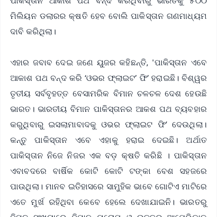
ପାକିସ୍ତାନ ଆକାଶ ପଥ ବନ୍ଦ କରିଥିବାରୁ ଭାରତକୁ ୫୦୦
ମିଲିୟନ ଡଲାରର କ୍ଷତି ହେବ ବୋଲି ପାକିସ୍ତାନ ଗଣମାଧ୍ୟମ
ଦାବି କରିଥିଲା।
ଏହାର ଜବାବ ଦେଇ ଜଣେ ୟୁଜର କହିଛନ୍ତି, 'ପାକିସ୍ତାନ ଏବେ
ଆକାଶ ପଥ ବନ୍ଦ କରି ‘ଓଭର ଫ୍ଲାଇଟ’ ଫି’ ହରାଇଛି। ବିଶ୍ୱର
ତୃତୀୟ ସର୍ବବୃହତ୍ତ ବେସାମରିକ ବିମାନ ଚଳଚଳ ଦେଶ ହେଉଛି
ଭାରତ। ଭାରତୀୟ ବିମାନ ପାକିସ୍ତାନର ଆକଶ ପଥ ବ୍ୟବହାର
କରୁଥିବାରୁ ଇସଲାମାବାଦକୁ ଓଭର ଫ୍ଲାଇଟ ଫି’ ଦେଉଥିଲା।
କନ୍ତୁ ପାକିସ୍ତାନ ଏବେ ଏହାକୁ ହରାଇ ଦେଇଛି। ଅର୍ଥାତ
ପାକିସ୍ତାନ ନିଜେ ନିଜର ଏକ ବଡ଼ କ୍ଷତି କରିଛି । ପାକିସ୍ତାନ
ଏବାବଦରେ ବାର୍ଷିକ କୋଟି କୋଟି ଟଙ୍କା ବେଶ ସହଜରେ
ପାଉଥିଲା। ମାନବ ଇତିହାସରେ ସାମୁହିକ ଭାବେ ଗୋଟିଏ ମାଟିରେ
ଏତେ ମୁର୍ଖ ରହିଥିବା କେବେ ହେଲେ ଦେଖାଯାଇନି। ଭାରତରୁ