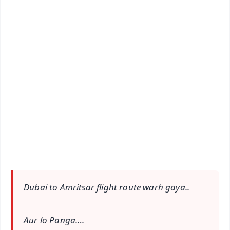
✨
📱 Get Argus News App
📰 60 Word News
🎬 Argus Podcast
📺 Live TV and Breaking News
🔔 Free Notification Alerts
Download Free:
Android - Scan QR
iOS - Scan QR
Dubai to Amritsar flight route warh gaya..
Aur lo Panga….