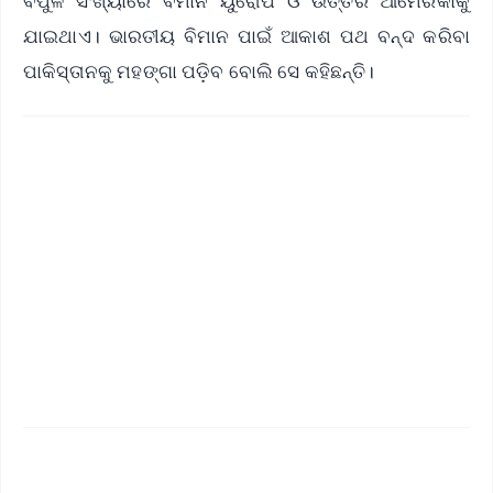
ବିପୁଳ ସଂଖ୍ୟାରେ ବିମାନ ୟୁରୋପ ଓ ଉତ୍ତର ଆମେରିକାକୁ
ଯାଇଥାଏ। ଭାରତୀୟ ବିମାନ ପାଇଁ ଆକାଶ ପଥ ବନ୍ଦ କରିବା
ପାକିସ୍ତାନକୁ ମହଙ୍ଗା ପଡ଼ିବ ବୋଲି ସେ କହିଛନ୍ତି।