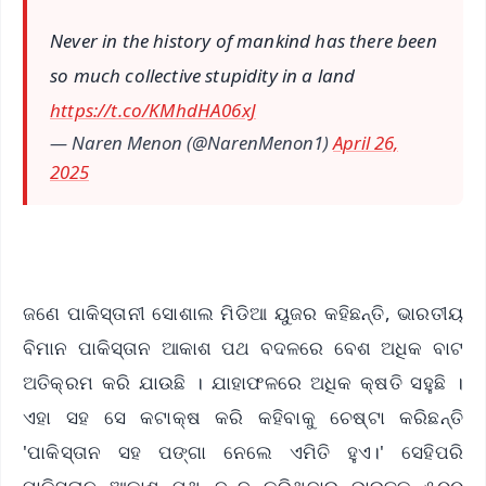
Never in the history of mankind has there been
so much collective stupidity in a land
https://t.co/KMhdHA06xJ
— Naren Menon (@NarenMenon1)
April 26,
2025
ଜଣେ ପାକିସ୍ତାନୀ ସୋଶାଲ ମିଡିଆ ୟୁଜର କହିଛନ୍ତି, ଭାରତୀୟ
ବିମାନ ପାକିସ୍ତାନ ଆକାଶ ପଥ ବଦଳରେ ବେଶ ଅଧିକ ବାଟ
ଅତିକ୍ରମ କରି ଯାଉଛି । ଯାହାଫଳରେ ଅଧିକ କ୍ଷତି ସହୁଛି ।
ଏହା ସହ ସେ କଟାକ୍ଷ କରି କହିବାକୁ ଚେଷ୍ଟା କରିଛନ୍ତି
'ପାକିସ୍ତାନ ସହ ପଙ୍ଗା ନେଲେ ଏମିତି ହୁଏ।' ସେହିପରି