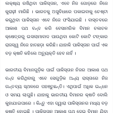
ଲକ୍ଷ୍ୟ ରଖିଥିବା ପାକିସ୍ତାନ, ଏବେ ନିଜ ଗୋଡ଼ରେ ନିଜେ
କୁରାଢ଼ୀ ମାରିଛି । ଭାରତକୁ ଅସୁବିଧାରେ ପକାଇବାକୁ ଚେଷ୍ଟା
କରୁଥିବା ପାକିସ୍ତାନ ଏବେ ନିଜେ ଫସିଯାଇଛି । ବାସ୍ତବରେ
ଆକାଶ ପଥ ବନ୍ଦ କରି ବେସାମରିକ ବିମାନ ଚଳାଚଳ
କ୍ଷେତ୍ରରୁ ଇସଲାମାବାଦ ପାଉଥିବା କୋଟି କୋଟି ଟଙ୍କାର
ରାଜସ୍ୱ ନିଜେ ହାତଛଡ଼ା କରିଛି। ଯାହାକି ପାକିସ୍ତାନ ପାଇଁ ଏକ
ବଡ଼ କ୍ଷତି କହିଲେ ଅତ୍ୟୁକ୍ତି ହେବ ନାହିଁ ।
ଭାରତୀୟ ବିମାନଗୁଡ଼ିକ ପାଇଁ ପାକିସ୍ତାନ ନିଜର ଆକାଶ ପଥ
ବନ୍ଦ କରିଥିବାରୁ ଏବେ ସେଗୁଡ଼ିକ ଅନ୍ୟ ରାସ୍ତାରେ ନିଜ
ଗନ୍ତବ୍ୟ ସ୍ଥଳରେ ପହଞ୍ଚୁଛନ୍ତି। ଏଥିପାଇଁ ଅଧିକ ଇନ୍ଧନ
ଓ ସମୟ ଲାଗୁଛି। ଯାହାକୁ ଭାରତୀୟ ବିମାନର କ୍ଷତି ବୋଲି
କୁହାଯାଇପାରେ । କିନ୍ତୁ ଏହା ଦ୍ୱାରା ପାକିସ୍ତାନର ମଧ୍ୟ ବଡ଼
କ୍ଷତି ହୋଇଛି । ପାକିସ୍ତାନ ଆକାଶ ପଥ ଦେଇ ବିମାନ ଯିବା