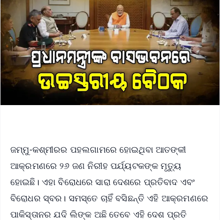
ଜମ୍ମୁ-କଶ୍ମୀରର ପହଲଗାମରେ ହୋଇଥିବା ଆତଙ୍କୀ
ଆକ୍ରମଣରେ ୨୬ ଜଣ ନିରୀହ ପର୍ଯ୍ୟଟକଙ୍କ ମୃତ୍ୟୁ
ହୋଇଛି। ଏହା ବିରୋଧରେ ସାରା ଦେଶରେ ପ୍ରତିବାଦ ଏବଂ
ବିରୋଧର ସ୍ବର। ସମସ୍ତେ ଚାହିଁ ବସିଛନ୍ତି ଏହି ଆକ୍ରମଣରେ
ପାକିସ୍ତାନର ଯଦି ଲିଙ୍କ ଅଛି ତେବେ ଏହି ଦେଶ ପ୍ରତି