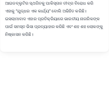
ଆଇଡବ୍ଲୁଟିର ସ୍ଥଗିତକୁ ପାକିସ୍ତାନ ତୀବ୍ର ବିରୋଧ କରି
ଏହାକୁ “ଯୁଦ୍ଧର ଏକ କାର୍ଯ୍ୟ” ବୋଲି ଅଭିହିତ କରିଛି।
ଇସଲାମାବାଦ ଏହାର ପ୍ରତିକ୍ରିୟାରେ ଭାରତୀୟ ନାଗରିକଙ୍କ
ପାଇଁ ସମସ୍ତ ଭିସା ପ୍ରତ୍ୟାହାର କରିଛି ଏବଂ ଶହ ଶହ ଲୋକଙ୍କୁ
ନିଷ୍କାସନ କରିଛି।