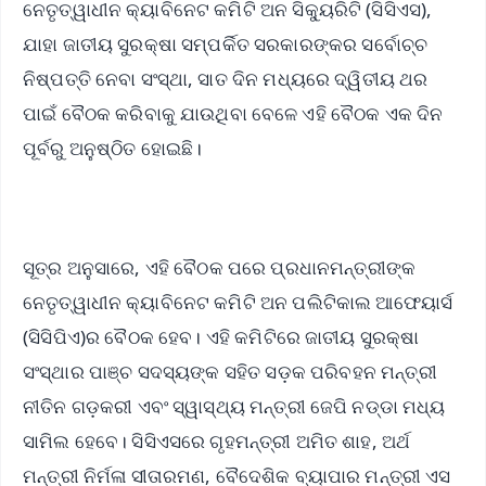
ନେତୃତ୍ୱାଧୀନ କ୍ୟାବିନେଟ କମିଟି ଅନ ସିକ୍ୟୁରିଟି (ସିସିଏସ),
ଯାହା ଜାତୀୟ ସୁରକ୍ଷା ସମ୍ପର୍କିତ ସରକାରଙ୍କର ସର୍ବୋଚ୍ଚ
ନିଷ୍ପତ୍ତି ନେବା ସଂସ୍ଥା, ସାତ ଦିନ ମଧ୍ୟରେ ଦ୍ୱିତୀୟ ଥର
ପାଇଁ ବୈଠକ କରିବାକୁ ଯାଉଥିବା ବେଳେ ଏହି ବୈଠକ ଏକ ଦିନ
ପୂର୍ବରୁ ଅନୁଷ୍ଠିତ ହୋଇଛି।
ସୂତ୍ର ଅନୁସାରେ, ଏହି ବୈଠକ ପରେ ପ୍ରଧାନମନ୍ତ୍ରୀଙ୍କ
ନେତୃତ୍ୱାଧୀନ କ୍ୟାବିନେଟ କମିଟି ଅନ ପଲିଟିକାଲ ଆଫେୟାର୍ସ
(ସିସିପିଏ)ର ବୈଠକ ହେବ। ଏହି କମିଟିରେ ଜାତୀୟ ସୁରକ୍ଷା
ସଂସ୍ଥାର ପାଞ୍ଚ ସଦସ୍ୟଙ୍କ ସହିତ ସଡ଼କ ପରିବହନ ମନ୍ତ୍ରୀ
ନୀତିନ ଗଡ଼କରୀ ଏବଂ ସ୍ୱାସ୍ଥ୍ୟ ମନ୍ତ୍ରୀ ଜେପି ନଡ୍ଡା ମଧ୍ୟ
ସାମିଲ ହେବେ। ସିସିଏସରେ ଗୃହମନ୍ତ୍ରୀ ଅମିତ ଶାହ, ଅର୍ଥ
ମନ୍ତ୍ରୀ ନିର୍ମଳା ସୀତାରମଣ, ବୈଦେଶିକ ବ୍ୟାପାର ମନ୍ତ୍ରୀ ଏସ