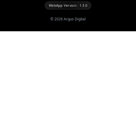
WebApp Version : 1.3.0
©
2026
Argus Digital