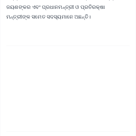
ଜୟଶଙ୍କର ଏବଂ ପ୍ରଧାନମନ୍ତ୍ରୀ ଓ ପ୍ରତିରକ୍ଷା
ମନ୍ତ୍ରୀଙ୍କ ସମେତ ସଦସ୍ୟମାନେ ଅଛନ୍ତି।