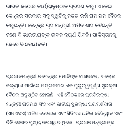
ଭାରତ କଠୋର କାର୍ଯ୍ୟାନୁଷ୍ଠାନ ଗ୍ରହଣ କରୁ। ଏନେଇ
କେନ୍ଦ୍ର ସରକାର ସବୁ ସ୍ଥିତିକୁ ନଜର ରଖି ଘନ ଘନ ବୈଠକ
କରୁଛନ୍ତି। କେନ୍ଦ୍ର ଗୃହ ମନ୍ତ୍ରୀ ଅମିତ ଶାହ କହିଛନ୍ତି
ଜଣେ ବି ଭାରତୀୟଙ୍କ ଜୀବନ ବ୍ୟର୍ଥ ଯିବନି। ପାକିସ୍ତାନକୁ
କେବେ ବି ଛଡ଼ାଯିବନି।
ପ୍ରଧାନମନ୍ତ୍ରୀ ନରେନ୍ଦ୍ର ମୋଦିଙ୍କ ବାସଭବନ, ୭ ଲୋକ
କଲ୍ୟାଣ ମାର୍ଗରେ ମଙ୍ଗଳବାର ଏକ ଗୁରୁତ୍ୱପୂର୍ଣ୍ଣ ସୁରକ୍ଷା
ବୈଠକ ଅନୁଷ୍ଠିତ ହୋଇଛି। ଏହି ବୈଠକରେ ପ୍ରତିରକ୍ଷା
ମନ୍ତ୍ରୀ ରାଜନାଥ ସିଂହ ଏବଂ ଜାତୀୟ ସୁରକ୍ଷା ପରାମର୍ଶଦାତା
(ଏନଏସଏ) ଅଜିତ ଡୋଭାଲ ଏବଂ ସିଡିଏସ ଅନିଲ ଚୌହ୍ୱାନ ଏବଂ
ତିନି ସେନାର ମୁଖ୍ୟ ଉପସ୍ଥିତ ଥିଲେ। ପ୍ରଧାନମନ୍ତ୍ରୀଙ୍କ