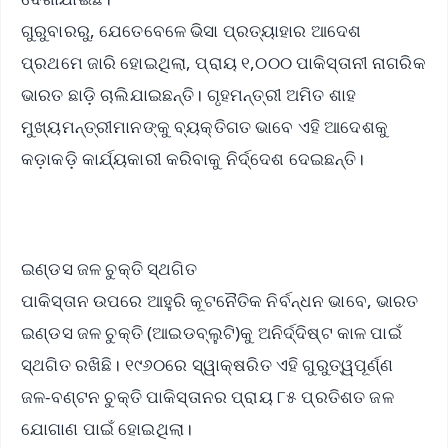
ଗୁରୁବାରରୁ, ଯେତେବେଳେ ଭିସା ପ୍ରତ୍ୟାହାର ଆଦେଶ
ପ୍ରଥମେ ଜାରି ହୋଇଥିଲା, ପ୍ରାୟ ୧,୦୦୦ ପାକିସ୍ତାନୀ ନାଗରିକ
ଭାରତ ଛାଡ଼ି ଚାଲିଯାଇଛନ୍ତି। ଗୃହମନ୍ତ୍ରୀ ଅମିତ ଶାହ
ମୁଖ୍ୟମନ୍ତ୍ରୀମାନଙ୍କୁ ବ୍ୟକ୍ତିଗତ ଭାବେ ଏହି ଆଦେଶକୁ
କଡ଼ାକଡ଼ି କାର୍ଯ୍ୟକାରୀ କରିବାକୁ ନିର୍ଦ୍ଦେଶ ଦେଇଛନ୍ତି।
ଇଣ୍ଡସ ଜଳ ଚୁକ୍ତି ସ୍ଥଗିତ
ପାକିସ୍ତାନ ଉପରେ ଆହୁରି କୂଟନୈତିକ ନିର୍ବନ୍ଧନ ଭାବେ, ଭାରତ
ଇଣ୍ଡସ ଜଳ ଚୁକ୍ତି (ଆଇଡବ୍ଲୁଟି)କୁ ଅନିର୍ଦ୍ଦିଷ୍ଟ କାଳ ପାଇଁ
ସ୍ଥଗିତ ରଖିଛି। ୧୯୬୦ରେ ସ୍ୱାକ୍ଷରିତ ଏହି ଗୁରୁତ୍ୱପୂର୍ଣ୍ଣ
ଜଳ-ବଣ୍ଟନ ଚୁକ୍ତି ପାକିସ୍ତାନର ପ୍ରାୟ ୮୫ ପ୍ରତିଶତ ଜଳ
ଯୋଗାଣ ପାଇଁ ହୋଇଥିଲା।