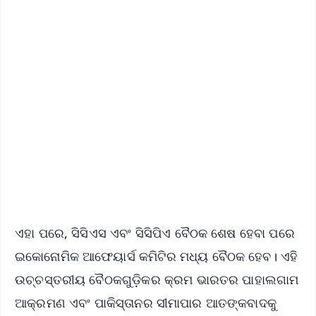
✨
📱 Get Argus News App
📰 60 Word News
🎬 Argus Podcast
📺 Live TV and Breaking News
🔔 Free Notification Alerts
Download Free:
Android - Scan QR
iOS - Scan QR
ଏହା ପରେ, ସିସିଏସ ଏବଂ ସିସିପିଏ ବୈଠକ ଶେଷ ହେବା ପରେ
ଇକୋନୋମିକ ଆଫେୟାର୍ସ କମିଟିର ମଧ୍ୟ ବୈଠକ ହେବ। ଏହି
ଉଚ୍ଚସ୍ତରୀୟ ବୈଠକଗୁଡ଼ିକର କ୍ରମ ଭାରତର ପାହାଲଗାମ
ଆକ୍ରମଣ ଏବଂ ପାକିସ୍ତାନର ସୀମାପାର ଆତଙ୍କବାଦକୁ