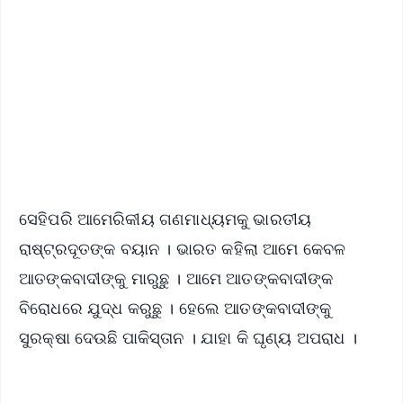
📰 60 Word News
🎬 Argus Podcast
📺 Live TV and Breaking News
🔔 Free Notification Alerts
Download Free:
Android - Scan QR
iOS - Scan QR
ସେହିପରି ଆମେରିକୀୟ ଗଣମାଧ୍ୟମକୁ ଭାରତୀୟ
ରାଷ୍ଟ୍ରଦୂତଙ୍କ ବୟାନ । ଭାରତ କହିଲା ଆମେ କେବଳ
ଆତଙ୍କବାଦୀଙ୍କୁ ମାରୁଛୁ । ଆମେ ଆତଙ୍କବାଦୀଙ୍କ
ବିରୋଧରେ ଯୁଦ୍ଧ କରୁଛୁ । ହେଲେ ଆତଙ୍କବାଦୀଙ୍କୁ
ସୁରକ୍ଷା ଦେଉଛି ପାକିସ୍ତାନ । ଯାହା କି ଘୃଣ୍ୟ ଅପରାଧ ।