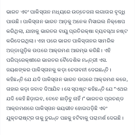
ଭାରତ ଏବଂ ପାକିସ୍ତାନ ମଧ୍ୟରେ ଉତ୍ତେଜନା ଲଗାତାର ବୃଦ୍ଧି
ପାଉଛି। ପାକିସ୍ତାନ ଭାରତ ଆଡ଼କୁ ଅନେକ ମିସାଇଲ ନିକ୍ଷେପ
କରିଥିଲା, ଯାହାକୁ ଭାରତର ବାୟୁ ପ୍ରତିରକ୍ଷା ବ୍ୟବସ୍ଥା ନଷ୍ଟ
କରିଦେଇଥିଲା। ଏହା ପରେ ଭାରତ ପାକିସ୍ତାନର ସାମରିକ
ଅଡ୍ଡାଗୁଡ଼ିକ ଉପରେ ଆକ୍ରମଣ ଆରମ୍ଭ କରିଛି। ଏହି
ପରିପ୍ରେକ୍ଷୀରେ ଭାରତର ବୈଦେଶିକ ମନ୍ତ୍ରୀ ଏସ.
ଜୟଶଙ୍କର ପାକିସ୍ତାନକୁ କଡ଼ା ଚେତାବନୀ ଦେଇଛନ୍ତି।
କହିଛନ୍ତି ଯେ ଯଦି ପାକିସ୍ତାନ ଭାରତ ଉପରେ ଆକ୍ରମଣ କରେ,
ତାହାର କଡ଼ା ଜବାବ ଦିଆଯିବ। ସେ ସ୍ପଷ୍ଟ କହିଛନ୍ତି ଯେ “ଏଥର
ଯଦି କେହି ଛିଡ଼ାଇବ, ତେବେ ଛାଡ଼ିବୁ ନାହିଁ।” ଭାରତର ପ୍ରଚଣ୍ଡ
ଆକ୍ରମଣରେ ପାକିସ୍ତାନ ଭୟଭୀତ ହୋଇପଡ଼ିଛି ଏବଂ
ଯୁକ୍ତରାଷ୍ଟ୍ର ତାକୁ ତୁରନ୍ତ ପଛକୁ ହଟିବାକୁ ପରାମର୍ଶ ଦେଇଛି।