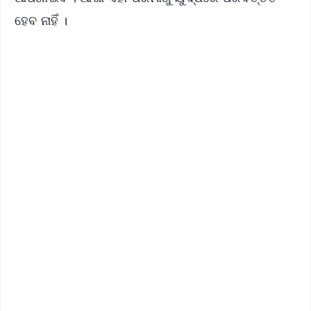
ହେବ ନାହିଁ ।