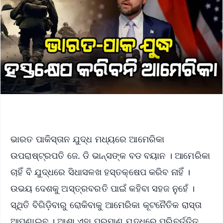
ଭାରତ ପାକିସ୍ତାନ ଯୁଦ୍ଧ ମଧ୍ୟରେ ଆମେରିକା
ଉପରାଷ୍ଟ୍ରପତି ଜେ. ଡି ଭାନ୍ସଙ୍କ ବଡ ବୟାନ । ଆମେରିକା
ଚାହିଁ ବି ଯୁଦ୍ଧରେ ସିଧାସଳଖ ହସ୍ତକ୍ଷେପ କରିବ ନାହିଁ ।
ଉଭୟ ଦେଶକୁ ଅସ୍ତ୍ରବରତି ପାଇଁ କହିବା ସହଜ ନୁହେଁ ।
ସ୍ଥିତି ବିଗିଡ଼ିବାରୁ ରୋକିବାକୁ ଆମେରିକା କୂଟନୈତିକ ରାସ୍ତା
ଆପଣାଇବ । ଆଶା ଏହା ପରମାଣୁ ଯୁଦ୍ଧରେ ପରିବର୍ତ୍ତିତ