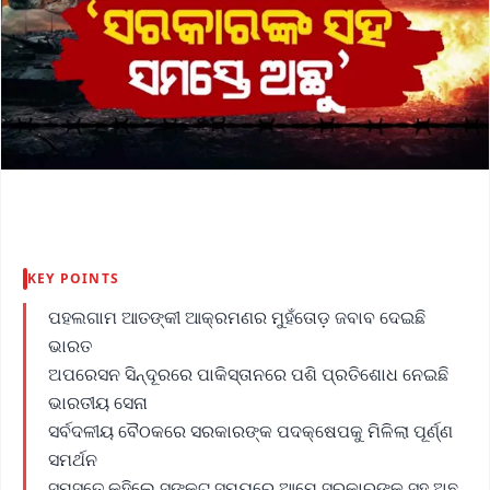
KEY POINTS
ପହଲଗାମ ଆତଙ୍କୀ ଆକ୍ରମଣର ମୁହଁତୋଡ଼ ଜବାବ ଦେଇଛି
ଭାରତ
ଅପରେସନ ସିନ୍ଦୂରରେ ପାକିସ୍ତାନରେ ପଶି ପ୍ରତିଶୋଧ ନେଇଛି
ଭାରତୀୟ ସେନା
ସର୍ବଦଳୀୟ ବୈଠକରେ ସରକାରଙ୍କ ପଦକ୍ଷେପକୁ ମିଳିଲା ପୂର୍ଣ୍ଣ
ସମର୍ଥନ
ସମସ୍ତେ କହିଲେ ସଙ୍କଟ ସମୟରେ ଆମେ ସରକାରଙ୍କ ସହ ଅଛୁ