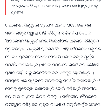
ଆତଙ୍କବାଦ ବିରୋଧରେ ଭାରତୀୟ ସେନାର କାର୍ଯ୍ୟାନୁଷ୍ଠାନକୁ
ପ୍ରଶଂସା
ଅପରେସନ୍‌ ସିନ୍ଦୂରର ପ୍ରଥମ ଆଟାକ୍‌ ପରେ କେନ୍ଦ୍ର
ସରକାରଙ୍କ ଦ୍ୱାରା ଆଜି ବସିଥିଲା ସର୍ବଦଳୀୟ ବୈଠକ।
‘ଅପରେସନ ସିନ୍ଦୂର’ ନେଇ ବିରୋଧୀଙ୍କ ଅବଗତ କରିଥିଲେ
ପ୍ରତିରକ୍ଷା ମନ୍ତ୍ରୀ ରାଜନାଥ ସିଂ। ଏହି ବୈଠକରେ ସବୁ ଦଳ
ଗୋଟିଏ ସ୍ବରରେ ଦେଶର ସେନା ଓ ସରକାରଙ୍କ ପୂର୍ଣ୍ଣ
ସମର୍ଥନ ଜଣାଇଛନ୍ତି। ଏପରି ସମୟରେ ରାଜନୀତିର କୌଣସି
ସ୍ଥାନ ନାହିଁ। ସବୁ ରାଜନୈତିକ ଦଳ ଏକଜୁଟ ହୋଇଛନ୍ତି ।
ସମସ୍ତେ ଏକ ସ୍ୱରରେ ସରକାରକୁ ସମର୍ଥନ ଜଣାଇଛନ୍ତି ଓ
ସେନାକୁ ଶୁଭେଚ୍ଛା ଜଣାଇଛନ୍ତି ବୋଲି କହିଛନ୍ତି ସଂସଦୀୟ
ବ୍ୟାପାର ମନ୍ତ୍ରୀ କିରଣ ରିଜଜୁ..। ସର୍ବଦଳୀୟ ବୈଠକରେ
ଉପସ୍ଥିତ ରହିଥିଲେ ରାହୁଲ ଗାନ୍ଧୀ ଓ ମଲ୍ଲିକାର୍ଜୁନ ଖଡ୍‌ଗେ