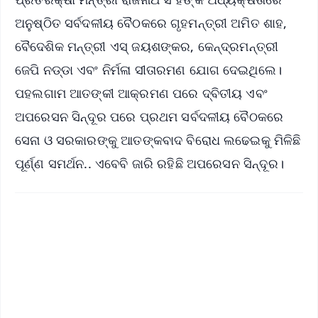
ଅନୁଷ୍ଠିତ ସର୍ବଦଳୀୟ ବୈଠକରେ ଗୃହମନ୍ତ୍ରୀ ଅମିତ ଶାହ,
ବୈଦେଶିକ ମନ୍ତ୍ରୀ ଏସ୍ ଜୟଶଙ୍କର, କେନ୍ଦ୍ରମନ୍ତ୍ରୀ
ଜେପି ନଡ୍ଡା ଏବଂ ନିର୍ମଳା ସୀତାରମଣ ଯୋଗ ଦେଇଥିଲେ।
ପହଲଗାମ ଆତଙ୍କୀ ଆକ୍ରମଣ ପରେ ଦ୍ବିତୀୟ ଏବଂ
ଅପରେସନ ସିନ୍ଦୂର ପରେ ପ୍ରଥମ ସର୍ବଦଳୀୟ ବୈଠକରେ
ସେନା ଓ ସରକାରଙ୍କୁ ଆତଙ୍କବାଦ ବିରୋଧ ଲଢେଇକୁ ମିଳିଛି
ପୂର୍ଣ୍ଣ ସମର୍ଥନ.. ଏବେବି ଜାରି ରହିଛି ଅପରେସନ ସିନ୍ଦୂର।