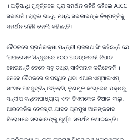
। ଘଡ଼ିସନ୍ଧି ମୁହୂର୍ତ୍ତରେ ପୂରା ସମର୍ଥନ ରହିଛି କହିଲେ AICC
ସଭାପତି। ରାହୁଲ ଗାନ୍ଧି ମଧ୍ୟ ସରକାରଙ୍କ ନିଷ୍ପତ୍ତିକୁ
ସମର୍ଥନ ରହିଛି ବୋଲି କହିଛନ୍ତି।
ବୈଠକରେ ପ୍ରତିରକ୍ଷା ମନ୍ତ୍ରୀ ରାଜନାଥ ସିଂ କହିଛନ୍ତି ଯେ
‘ଅପରେସନ ସିନ୍ଦୂରରେ ୧୦୦ ଆତଙ୍କବାଦୀ ନିପାତ
ହୋଇଛନ୍ତି ତେବେ ସବୁ ତଥ୍ୟ ସାର୍ବଜନୀନ କରିହେବନି ।
ତେବେ ବୈଠକରେ ଉପସ୍ଥିତ ଥିବା ଏଆଇଏମ୍ଆଇଏମ୍
ସାଂସଦ ଅସଦୁଦ୍ଦିନ୍ ଓଓ୍ବେସି, ତୃଣମୂଳ କଂଗ୍ରେସ ପକ୍ଷରୁ
ସନ୍ଦୀପ ବନ୍ଦୋପାଧ୍ୟାୟ ଏବଂ ଡିଏମକେର ଟିଆର ବାଲୁ,
ଆରଜେଡିର ତେଜସ୍ବୀ ଯାଦବ ପ୍ରମୁଖ ଆତଙ୍କବାଦ
ବିରୋଧରେ ସରକାରଙ୍କୁ ପୂର୍ଣ୍ଣ ସମର୍ଥନ ଜଣାଇଛନ୍ତି।
ପ୍ରତିରକ୍ଷା ମନ୍ତ୍ରୀ ରାଜନାଥ ସିଂହଙ୍କ ଅଧ୍ୟକ୍ଷତାରେ