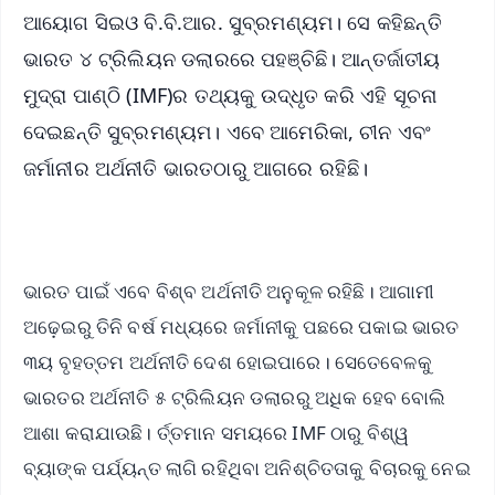
ଆୟୋଗ ସିଇଓ ବି.ବି.ଆର. ସୁବ୍ରମଣ୍ୟମ। ସେ କହିଛନ୍ତି
ଭାରତ ୪ ଟ୍ରିଲିୟନ ଡଲାରରେ ପହଞ୍ଚିଛି। ଆନ୍ତର୍ଜାତୀୟ
ମୁଦ୍ରା ପାଣ୍ଠି (IMF)ର ତଥ୍ୟକୁ ଉଦ୍ଧୃତ କରି ଏହି ସୂଚନା
ଦେଇଛନ୍ତି ସୁବ୍ରମଣ୍ୟମ। ଏବେ ଆମେରିକା, ଚୀନ ଏବଂ
ଜର୍ମାନୀର ଅର୍ଥନୀତି ଭାରତଠାରୁ ଆଗରେ ରହିଛି।
ଭାରତ ପାଇଁ ଏବେ ବିଶ୍ବ ଅର୍ଥନୀତି ଅନୁକୂଳ ରହିଛି। ଆଗାମୀ
ଅଢ଼େଇରୁ ତିନି ବର୍ଷ ମଧ୍ୟରେ ଜର୍ମାନୀକୁ ପଛରେ ପକାଇ ଭାରତ
୩ୟ ବୃହତ୍ତମ ଅର୍ଥନୀତି ଦେଶ ହୋଇପାରେ। ସେତେବେଳକୁ
ଭାରତର ଅର୍ଥନୀତି ୫ ଟ୍ରିଲିୟନ ଡଲାରରୁ ଅଧିକ ହେବ ବୋଲି
ଆଶା କରାଯାଉଛି। ର୍ତ୍ତମାନ ସମୟରେ IMF ଠାରୁ ବିଶ୍ୱ
ବ୍ୟାଙ୍କ ପର୍ଯ୍ୟନ୍ତ ଲାଗି ରହିଥିବା ଅନିଶ୍ଚିତତାକୁ ବିଚାରକୁ ନେଇ