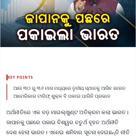
KEY POINTS
ଆଉ ୩୦ ରୁ ୩୬ ମାସ ମଧ୍ୟରେ ତୃତୀୟ ସ୍ଥାନକୁ ଆସିବ ଭାରତ
ଆମେରିକାର ଟାରିଫ୍‌ ଶୁକ୍ଳ ବି ପକାଇ ପାରିନି ପ୍ରଭାବ
ଅର୍ଥନୀତିରେ ଏକ ବଡ଼ ମାଇଲ୍‌ଖୁଣ୍ଟ ଅତିକ୍ରମ କଲା ଭାରତ।
ଜାପାନକୁ ପଛରେ ପକାଇ ବିଶ୍ୱର ଚତୁର୍ଥ ବୃହତ ଅର୍ଥନୀତି
ଦେଶ ହେଲା ଭାରତ। ଏନେଇ ଶନିବାର ସୂଚନା ଦେଇଛନ୍ତି ନୀତି