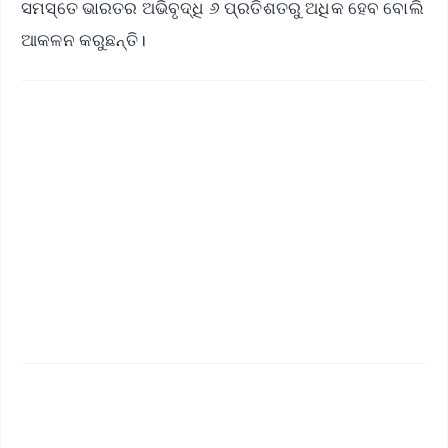
ସମସ୍ତେ ଭାରତର ଅଭିବୃଦ୍ଧି ୬ ପ୍ରତିଶତରୁ ଅଧିକ ହେବ ବୋଲି
ଆକଳନ କରୁଛନ୍ତି।
✨
📱 Get Argus News App