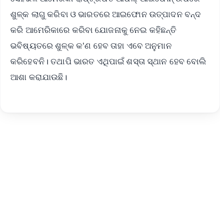
ଶୁଳ୍କ ଲାଗୁ କରିବା ଓ ଭାରତରେ ଆଇଫୋନ ଉତ୍ପାଦନ ବନ୍ଦ
କରି ଆମେରିକାରେ କରିବା ଯୋଜନାକୁ ନେଇ କହିଛନ୍ତି
ଭବିଷ୍ୟତରେ ଶୁଳ୍କ କ'ଣ ହେବ ତାହା ଏବେ ଅନୁମାନ
କରିହେବନି। ତଥାପି ଭାରତ ଏଥିପାଇଁ ଶସ୍ତା ସ୍ଥାନ ହେବ ବୋଲି
ଆଶା କରାଯାଉଛି।