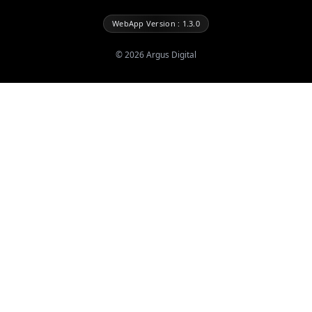
WebApp Version : 1.3.0
©
2026
Argus Digital