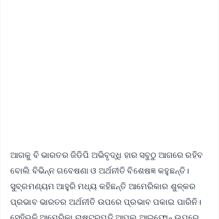
📰 60 Word News
🎬 Argus Podcast
📺 Live TV and Breaking News
🔔 Free Notification Alerts
Download Free:
Android - Scan QR
iOS - Scan QR
ଆଗକୁ ବି ଭାରତର ଜିଡିପି ଅଭିବୃଦ୍ଧି ହାର ସବୁଠୁ ଆଗରେ ରହିବ
ବୋଲି ବିଭିନ୍ନ ଗବେଷଣା ଓ ଅର୍ଥନୀତି ବିଶେଷଜ୍ଞ କହୁଛନ୍ତି।
ସୁବ୍ରମଣ୍ୟମ ଆହୁରି ମଧ୍ୟ କହିଛନ୍ତି ଆମେରିକାର ଶୁଳ୍କର
ପ୍ରଭାବ ଭାରତର ଅର୍ଥନୀତି ଉପରେ ପ୍ରଭାବ ପକାଇ ପାରିନି।
ସେହିଭଳି ଆମେରିକା ରାଷ୍ଟ୍ରପତି ଆପଲ୍ ଆଇଫୋନ୍ ଉପରେ