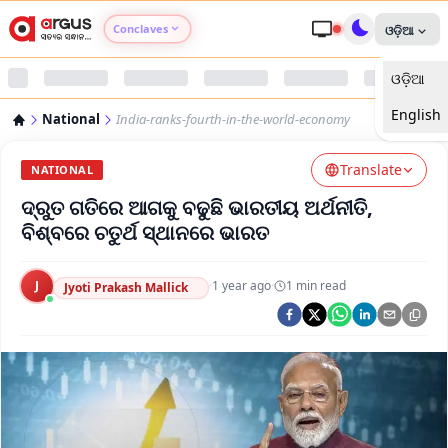
Conclaves
ଓଡ଼ିଆ
ଓଡ଼ିଆ
Argus Agri Vikas
English
National
India-ranks-fourth-in-the-world-economy
Argus Nari Shakti
Translate
NATIONAL
Argus Education Next
ଦ୍ରୁତ ଗତିରେ ଆଗକୁ ବଢୁଛି ଭାରତୀୟ ଅର୍ଥନୀତି,
ବିଶ୍ବରେ ଚତୁର୍ଥ ସ୍ଥାନରେ ଭାରତ
Argus Health Connect
J
·
1 year ago
·
1
min read
Jyoti Prakash Mallick
Argus Swaad Odisha
Argus Chalo Dekhein Apna Desh