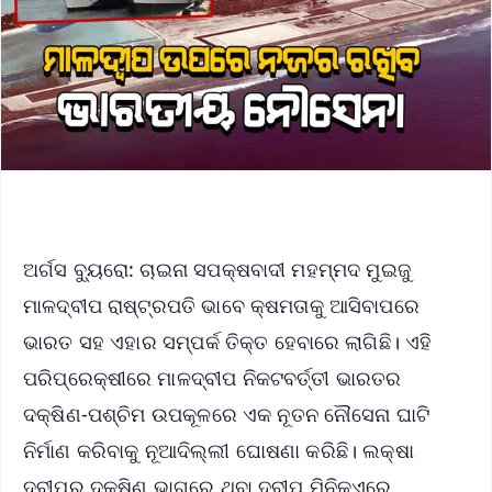
ଅର୍ଗସ ବ୍ୟୁରୋ: ଚାଇନା ସପକ୍ଷବାଦୀ ମହମ୍ମଦ ମୁଇଜୁ
ମାଳଦ୍ବୀପ ରାଷ୍ଟ୍ରପତି ଭାବେ କ୍ଷମତାକୁ ଆସିବାପରେ
ଭାରତ ସହ ଏହାର ସମ୍ପର୍କ ତିକ୍ତ ହେବାରେ ଲାଗିଛି। ଏହି
ପରିପ୍ରେକ୍ଷୀରେ ମାଳଦ୍ବୀପ ନିକଟବର୍ତ୍ତୀ ଭାରତର
ଦକ୍ଷିଣ-ପଶ୍ଚିମ ଉପକୂଳରେ ଏକ ନୂତନ ନୌସେନା ଘାଟି
ନିର୍ମାଣ କରିବାକୁ ନୂଆଦିଲ୍ଲୀ ଘୋଷଣା କରିଛି। ଲକ୍ଷା
ଦ୍ବୀପର ଦକ୍ଷିଣ ଭାଗରେ ଥିବା ଦ୍ବୀପ ମିନିକଏରେ