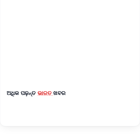
✨
📱 Get Argus News App
📰 60 Word News
🎬 Argus Podcast
📺 Live TV and Breaking News
🔔 Free Notification Alerts
Download Free:
Android - Scan QR
iOS - Scan QR
ଅଧିକ ପଢ଼ନ୍ତ
ଭାରତ
ଖବର