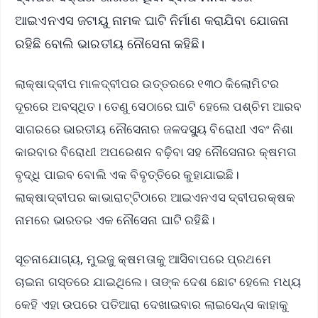
ଆଇଏନଏସ ଜଟାୟୁ ନାମକ ଘାଟି ନିର୍ମାଣ କରାଯିବା ଯୋଜନା
ରହିଛି ବୋଲି ଭାରତୀୟ ନୌସେନା କହିଛି।
ଲାକ୍ଷାଦ୍ବୀପ ମାଳଦ୍ବୀପର ଉତ୍ତରରେ ୧୩୦ କିଲୋମିଟର
ଦୂରରେ ଅବସ୍ଥିତ। ତେଣୁ ସେଠାରେ ଘାଟି ହେଲେ ପଶ୍ଚିମ ଆରବ
ସାଗରରେ ଭାରତୀୟ ନୌସେନାର ଜଳଦସ୍ୟୁ ବିରୋଧୀ ଏବଂ ନିଶା
କାରବାର ବିରୋଧୀ ଅପରେଶନ ବଢ଼ିବା ସହ ନୌସେନାର କ୍ଷମତା
ବୃଦ୍ଧି ପାଇବ ବୋଲି ଏକ ବିବୃତ୍ତିରେ କୁହାଯାଇଛି।
ଲାକ୍ଷାଦ୍ବୀପର କାଭାରାଟ୍ଟିଠାରେ ଆଇଏନଏସ ଦ୍ବୀପରକ୍ଷକ
ନାମରେ ଭାରତର ଏକ ନୌସେନା ଘାଟି ରହିଛି।
ସୂଚନାଯୋଗ୍ୟ, ମୁଇଜୁ କ୍ଷମତାକୁ ଆସିବାପରେ ପ୍ରଥମେ
ଚାଇନା ଗସ୍ତରେ ଯାଇଥିଲେ। ତାଙ୍କ ଦେଶ ଛୋଟ ହେଲେ ମଧ୍ୟ
କେହି ଏହା ଉପରେ ପତିଆରା ଦେଖାଇବାର ଲାଇସେନ୍ସ କାହାକୁ