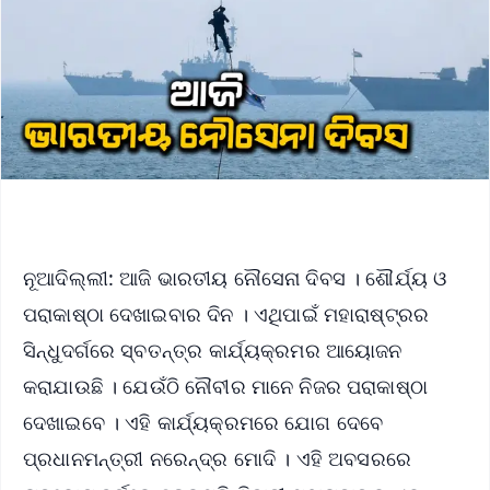
ନୂଆଦିଲ୍ଲୀ: ଆଜି ଭାରତୀୟ ନୌସେନା ଦିବସ । ଶୌର୍ଯ୍ୟ ଓ
ପରାକାଷ୍ଠା ଦେଖାଇବାର ଦିନ । ଏଥିପାଇଁ ମହାରାଷ୍ଟ୍ରର
ସିନ୍ଧୁଦର୍ଗରେ ସ୍ବତନ୍ତ୍ର କାର୍ଯ୍ୟକ୍ରମର ଆୟୋଜନ
କରାଯାଉଛି । ଯେଉଁଠି ନୌବୀର ମାନେ ନିଜର ପରାକାଷ୍ଠା
ଦେଖାଇବେ । ଏହି କାର୍ଯ୍ୟକ୍ରମରେ ଯୋଗ ଦେବେ
ପ୍ରଧାନମନ୍ତ୍ରୀ ନରେନ୍ଦ୍ର ମୋଦି । ଏହି ଅବସରରେ