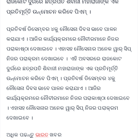
ରାଜକୋଟ ଦୁର୍ଗରେ ଛତ୍ରପତି ଶିବାଜୀ ମହାରାଜାଙ୍କ ଏକ
ପ୍ରତିମୂର୍ତ୍ତି ଉନ୍ମୋଚନ କରିବେ ପିଏମ୍ ।
ପ୍ରତିବର୍ଷ ଡିସେମ୍ବର ୪କୁ ନୌସେନା ଦିବସ ଭାବେ ପାଳନ
କରାଯାଏ । ଆଜିର କାର୍ଯ୍ୟକ୍ରମରେ ନୌବୀରମାନେ ନିଜର
ପରାକାଷ୍ଠା ଦେଖାଇବେ । ଏହାସହ ନୌସେନାର ଅନେକ ୱାର୍ ସିପ୍
ନିଜର ପରାକ୍ରମ ଦେଖାଇବେ । ଏହି ଅବସରରେ ରାଜକୋଟ
ଦୁର୍ଗରେ ଛତ୍ରପତି ଶିବାଜୀ ମହାରାଜାଙ୍କ ଏକ ପ୍ରତିମୂର୍ତ୍ତି
ଉନ୍ମୋଚନ କରିବେ ପିଏମ୍ । ପ୍ରତିବର୍ଷ ଡିସେମ୍ବର ୪କୁ
ନୌସେନା ଦିବସ ଭାବେ ପାଳନ କରାଯାଏ । ଆଜିର
କାର୍ଯ୍ୟକ୍ରମରେ ନୌବୀରମାନେ ନିଜର ପରାକାଷ୍ଠା ଦେଖାଇବେ
। ଏହାସହ ନୌସେନାର ଅନେକ ୱାର୍ ସିପ୍ ନିଜର ପରାକ୍ରମ
ଦେଖାଇବେ ।
ଅଧିକ ପଢନ୍ତୁ
ଭାରତ
ଖବର