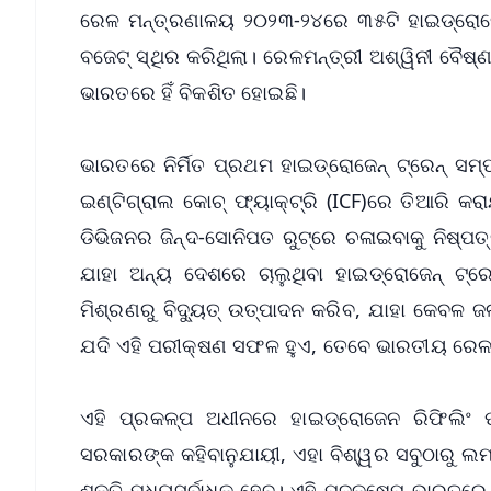
ରେଳ ମନ୍ତ୍ରଣାଳୟ ୨୦୨୩-୨୪ରେ ୩୫ଟି ହାଇଡ୍ରୋଜେନ୍
ବଜେଟ୍ ସ୍ଥିର କରିଥିଲା। ରେଳମନ୍ତ୍ରୀ ଅଶ୍ୱିନୀ ବୈଷ୍ଣବଙ
ଭାରତରେ ହିଁ ବିକଶିତ ହୋଇଛି।
ଭାରତରେ ନିର୍ମିତ ପ୍ରଥମ ହାଇଡ୍ରୋଜେନ୍ ଟ୍ରେନ୍ ସମ
ଇଣ୍ଟିଗ୍ରାଲ କୋଚ୍ ଫ୍ୟାକ୍ଟ୍ରି (ICF)ରେ ତିଆରି କ
ଡିଭିଜନର ଜିନ୍ଦ-ସୋନିପତ ରୁଟ୍‌ରେ ଚଳାଇବାକୁ ନିଷ୍ପତ
ଯାହା ଅନ୍ୟ ଦେଶରେ ଚାଲୁଥିବା ହାଇଡ୍ରୋଜେନ୍ ଟ୍ର
ମିଶ୍ରଣରୁ ବିଦ୍ୟୁତ୍ ଉତ୍ପାଦନ କରିବ, ଯାହା କେବଳ ଜଳୀ
ଯଦି ଏହି ପରୀକ୍ଷଣ ସଫଳ ହୁଏ, ତେବେ ଭାରତୀୟ ରେଳବାଇ
ଏହି ପ୍ରକଳ୍ପ ଅଧୀନରେ ହାଇଡ୍ରୋଜେନ ରିଫିଲିଂ ପା
ସରକାରଙ୍କ କହିବାନୁଯାୟୀ, ଏହା ବିଶ୍ୱର ସବୁଠାରୁ ଲମ୍
ଶକ୍ତି ମଧ୍ୟସର୍ବାଧିକ ହେବ। ଏହି ପଦକ୍ଷେପ ଭାରତରେ