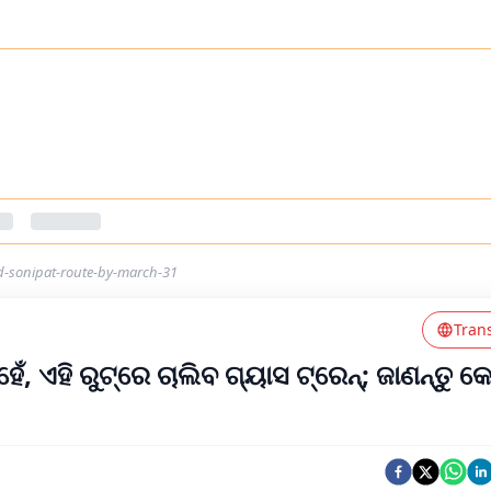
nd-sonipat-route-by-march-31
Tran
 ଏହି ରୁଟ୍‌ରେ ଚାଲିବ ଗ୍ୟାସ ଟ୍ରେନ୍; ଜାଣନ୍ତୁ କେ