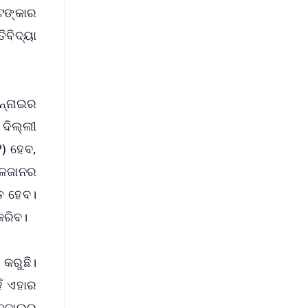
ଟଙ୍କାର
ିବିଦ୍ୟା
େନ୍ନାଇର
 ଦିଲ୍ଲୀ
P) ହେବ,
୍ଳଜାନର
୍ତ ହେବ।
କରିବ।
କରୁଛି।
େଁ ଏହାର
ରେଳବାଇର