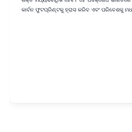
କାର୍ବନ ଫୁଟପ୍ରିଣ୍ଟକୁ ହ୍ରାସ କରିବ ଏବଂ ପରିବେଶକୁ 
📱 Get Argus News App
📰 60 Word News
🎬 Argus Podcast
🔔 Free Notification Alerts
Download Free:
Android - Scan QR
i