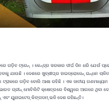
ାକରେ ଗଡ଼ିବ ଟ୍ରେନ୍ । କେନ୍ଦ୍ର ସରକାର ଦୀର୍ଘ ଦିନ ଧରି ଯେଉଁ ପ୍ର
ାକୁ ଯାଉଛି । ଦେଶରେ ଖୁବ୍‌ଶୀଘ୍ର ହାଇଡ୍ରୋଜେନ୍ ଇନ୍ଧନ ଚାଳିତ
ଦ୍ଧା ଟ୍ରାକରେ ଗଡ଼ିବ ବୋଲି ଆଶା ରହିଛି । ଏକ ଜାତୀୟ ଗଣମାଧ୍ୟମ 
 ଭାରତ ଗ୍ରୀନ୍ ମୋବିଲିଟି କ୍ଷେତ୍ରରେ ବିଶ୍ୱରେ ଆଗରେ ଥିବା ଦ
ୀନ୍ ଏବଂ ୟୁନାଇଟେଡ୍ କିଙ୍ଗଡମ୍ ଭଳି ଦେଶ ରହିଛନ୍ତି।