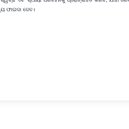
ମଧ୍ୟ ଫାଇଦା ଦେବ।
✨
📺 Live TV and Breaking News
⭐
⭐
⭐
⭐
4.8 Rating
50K+ Download
OS - Scan QR