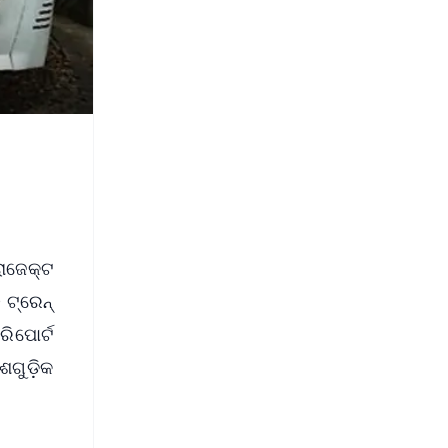
ୋଜେକ୍ଟ
 ଟ୍ରେନ୍
ରିପୋର୍ଟ
େଶଗୁଡ଼ିକ