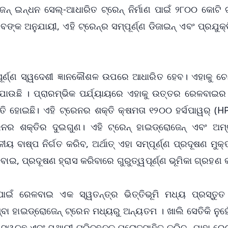
 ଇନ୍ଧନ ସେଲ୍-ଆଧାରିତ ଟ୍ରେନ୍ ନିର୍ମାଣ ପାଇଁ ୨୮୦୦ କୋଟି 
୍କ ଅନୁଯାୟୀ, ଏହି ଟ୍ରେନ୍‌ର ସମ୍ପୂର୍ଣ୍ଣ ଡିଜାଇନ୍ ଏବଂ ପ୍ରଯୁକ୍ତ
୍ପୂର୍ଣ୍ଣ ସ୍ୱଦେଶୀ ଜ୍ଞାନକୌଶଳ ଉପରେ ଆଧାରିତ ହେବ। ଏହାକୁ ଚ
ରାଯାଉଛି । ପ୍ରାରମ୍ଭିକ ପର୍ଯ୍ୟାୟରେ ଏହାକୁ ଉତ୍ତର ରେଳବାଇର
୍ତି ହୋଇଛି। ଏହି ଟ୍ରେନର ଶକ୍ତି କ୍ଷମତା ୧୨୦୦ ହର୍ସପାୱର୍ (H
େନର ଶକ୍ତିର ଦୁଇଗୁଣ। ଏହି ଟ୍ରେନ୍ ହାଇଡ୍ରୋଜେନ୍ ଏବଂ ଅମ
ୟ ବାଷ୍ପ ନିର୍ଗତ କରିବ, ଅର୍ଥାତ୍ ଏହା ସମ୍ପୂର୍ଣ୍ଣ ପ୍ରଦୂଷଣ ମୁକ
, ପ୍ରଦୂଷଣ ହ୍ରାସ କରିବାରେ ଗୁରୁତ୍ୱପୂର୍ଣ୍ଣ ଭୂମିକା ଗ୍ରହଣ 
ଇଁ ରେଳବାଇ ଏକ ସ୍ୱତନ୍ତ୍ର ଭିତ୍ତିଭୂମି ମଧ୍ୟ ପ୍ରସ୍ତୁତ 
ବା ହାଇଡ୍ରୋଜେନ୍ ଟ୍ରେନ ମଧ୍ୟରୁ ଅନ୍ୟତମ । ଖାଲି ସେତିକି ନୁହ
 ସ୍ୱଚ୍ଛ ଏବଂ ସ୍ଥାୟୀ ପରିବହନକୁ ପ୍ରୋତ୍ସାହିତ କରିବ, ଯାହା 