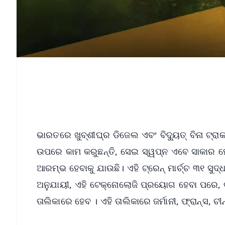
ଭାରତରେ ଖୁବ୍‌ଶୀଘ୍ର ଡିଜେଲ ଏବଂ ବିଦ୍ୟୁତ୍ ବିନା ଟ୍ର
ଉପରେ କାମ କରୁଛନ୍ତି, ସେଇ ସ୍ୱପ୍ନ ଏବେ ସାକାର ହେବ
ଆରମ୍ଭ ହେବାକୁ ଯାଉଛି। ଏହି ଟ୍ରେନ୍ ମାର୍ଚ୍ଚ ୩୧ ସୁ
ଅନୁଯାୟୀ, ଏହି ଟେକ୍ନୋଲୋଜି ପ୍ରୟୋଗ ହେବା ପରେ,
ତାଲିକାରେ ହେବ । ଏହି ତାଲିକାରେ ଜର୍ମାନୀ, ଫ୍ରାନ୍ସ, ଚ