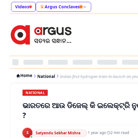
Videos
Argus Conclaves
Home
National
Indias-first-hydrogen-train-to-launch-on-ji
NATIONAL
ଭାରତରେ ଆଉ ଡିଜେଲ୍ କି ଇଲେକ୍ଟ୍ରି ନୁହେଁ,
?
S
·
1 year ago
·
2
min read
Satyendu Sekhar Mishra