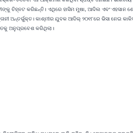
୍କୁ ଚିହ୍ନଟ କରିଛନ୍ତି। ଏଥିରେ ହାସିମ ମୁଷା, ଆଦିଲ ଏବଂ ଏହସାନ ଶ
ାନୀ ଅନ୍ତର୍ଭୁକ୍ତ। କାଶ୍ମୀର ଯୁବକ ଆଦିଲ୍ ୨୦୧୮ରେ ଭିସା ନେଇ କାକି
ରତକୁ ଅନୁପ୍ରବେଶ କରିଥିଲା।
✨
📺 Live TV and Breaking News
⭐
⭐
⭐
⭐
4.8 Rating
50K+ Download
OS - Scan QR