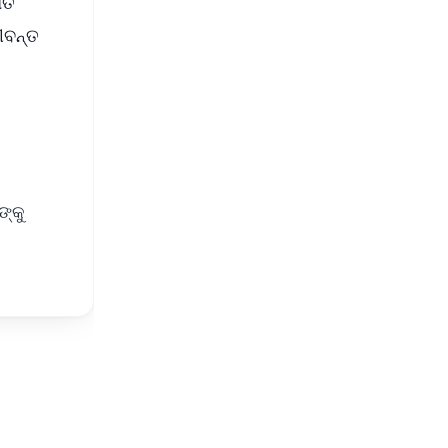
ିତ
ୀବନ୍ତ
େ
ଙ୍କୁ