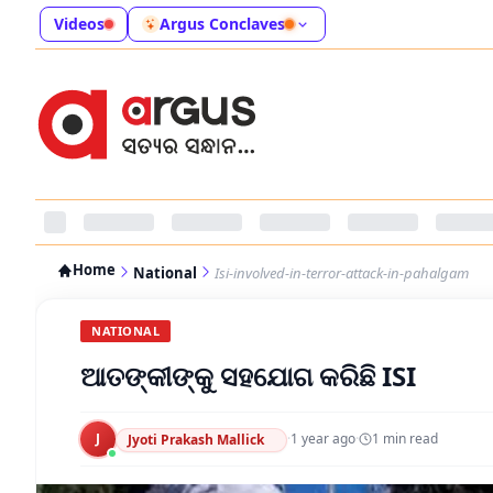
Videos
Argus Conclaves
Home
National
Isi-involved-in-terror-attack-in-pahalgam
NATIONAL
ଆତଙ୍କୀଙ୍କୁ ସହଯୋଗ କରିଛି ISI
J
·
1 year ago
·
1
min read
Jyoti Prakash Mallick