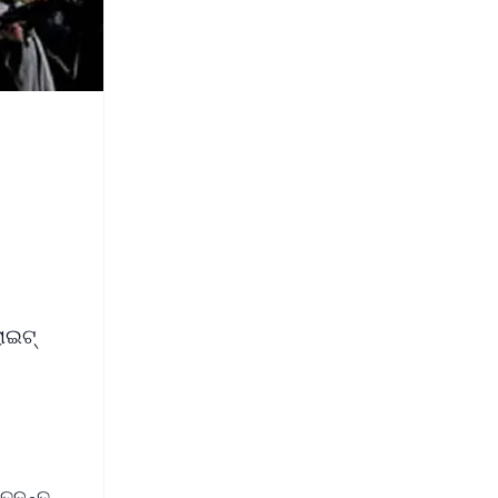
ାଇଟ୍
 ତଦନ୍ତ