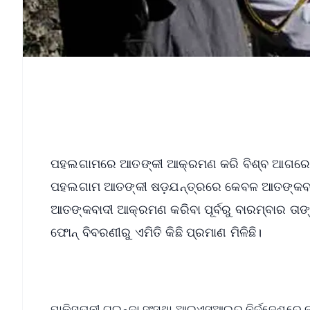
ପହଲଗାମରେ ଆତଙ୍କୀ ଆକ୍ରମଣ କରି ବିଶ୍ବ ଆଗରେ ନିଜ
ପହଲଗାମ ଆତଙ୍କୀ ଷଡ଼ଯନ୍ତ୍ରରେ କେବଳ ଆତଙ୍କବାଦୀ ନ
ଆତଙ୍କବାଦୀ ଆକ୍ରମଣ କରିବା ପୂର୍ବରୁ ବାରମ୍ବାର ତାଙ
ଫୋନ୍‌ ବିବରଣୀରୁ ଏମିତି କିଛି ପ୍ରମାଣ ମିଳିଛି।
ପାକିସ୍ତାନୀ ଗୁଇନ୍ଦା ସଂସ୍ଥା ଆଇଏସଆଇର ନିର୍ଦ୍ଦେଶର