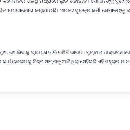
ୋମିଟର ପରିଧି ମଧ୍ୟରେ ଲୁଚି ରହିଛନ୍ତି। ସେମାନଙ୍କୁ ସୁରକ୍ଷ
 ସହିତ ଯୋଗାଯୋଗ କରାଯାଉଛି। ଏପଟେ ସୁରକ୍ଷାକର୍ମୀ ସେମାନଙ୍କୁ ଜ
 ମୁଖା ଖୋଲିବାକୁ ପ୍ରୟାସ ଜାରି ରଖିଛି ଭାରତ। ମୁମ୍ବାଇ ଆକ୍ରମଣର
ର୍ଯ୍ୟକଳାପକୁ ବିଶ୍ବ ସାମ୍ନାକୁ ଆଣିଥିଲା ସେହିଭଳି ଏହି ଜହ୍ଲାଦ ମାନ