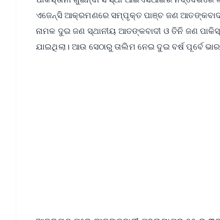
ଏଜେନ୍ସି ଆକ୍ରମଣରେ ସମ୍ପୃକ୍ତ ପାଞ୍ଚ ଜଣ ଆତଙ୍କବାଦୀଙ
ନାମକ ଦୁଇ ଜଣ ସ୍ଥାନୀୟ ଆତଙ୍କବାଦୀ ଓ ତିନି ଜଣ ପାକିସ୍ତ
ଯାଇଥିଲା। ଆଉ ସେଠାରୁ ତାଲିମ ନେଇ ଦୁଇ ବର୍ଷ ପୂର୍ବେ ଭା
📱 Get Argus News App
📰 60 Word News
🎬 Argus Podcast
🔔 Free Notification Alerts
Download Free:
Android - Scan QR
i