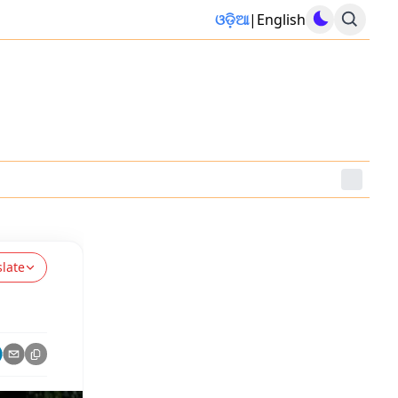
ଓଡ଼ିଆ
|
English
slate