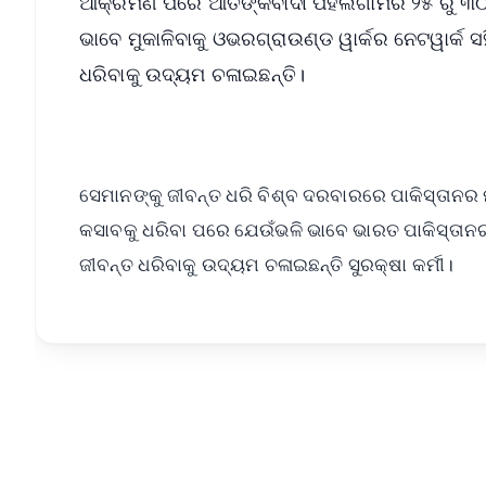
ଆକ୍ରମଣ ପରେ ଆତଙ୍କବାଦୀ ପହଲଗାମର ୨୫ ରୁ ୩୦ କିଲ
ଭାବେ ମୁକାଳିବାକୁ ଓଭରଗ୍ରାଉଣ୍ଡ ୱାର୍କର ନେଟୱାର୍କ
ଧରିବାକୁ ଉଦ୍ୟମ ଚଳାଇଛନ୍ତି।
ସେମାନଙ୍କୁ ଜୀବନ୍ତ ଧରି ବିଶ୍ବ ଦରବାରରେ ପାକିସ୍ତାନର
କସାବକୁ ଧରିବା ପରେ ଯେଉଁଭଳି ଭାବେ ଭାରତ ପାକିସ୍ତାନର କା
ଜୀବନ୍ତ ଧରିବାକୁ ଉଦ୍ୟମ ଚଳାଇଛନ୍ତି ସୁରକ୍ଷା କର୍ମୀ।