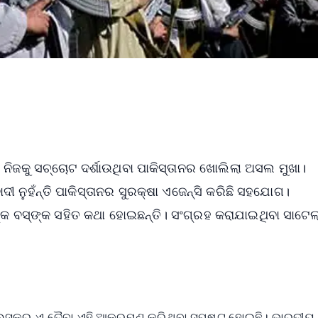
କୁ ସଚ୍ଚୋଟ ଦର୍ଶାଉଥିବା ପାକିସ୍ତାନର ଖୋଲିଲା ଅସଲ ମୁଖା।
ୁହଁନ୍ତି ପାକିସ୍ତାନର ସୁରକ୍ଷା ଏଜେନ୍ସି କରିଛି ସହଯୋଗ।
୍କ ବସ୍‌ଙ୍କ ସହିତ କଥା ହୋଇଛନ୍ତି। ସଂଗ୍ରହ କରାଯାଇଥିବା ସାଟେଲ
େ ଲସ୍କର-ଏ-ତୈବା ଏହି ଆକ୍ରମଣ କରିଥିବା ସ୍ପଷ୍ଟ ହୋଇଛି। ଭାରତୀୟ