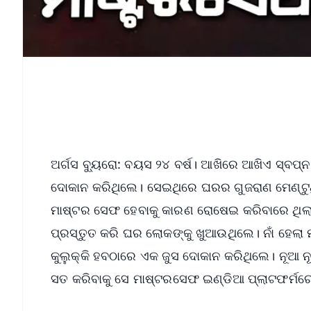
ଅର୍ଗସ ବ୍ୟୁରୋ: ବୟସ ୨୪ ବର୍ଷ। ଆଖିରେ ଆଖିଏ ସ୍ବପ୍
ଦୋକାନ କରିଥିଲେ। ସେଇଥିରେ ଘରର ଗୁଜରାଣ ମେଣ୍ଟୁଥିଲ
ମାଷ୍ଟର ସେଫ ହେବାକୁ କାରଣ ରୋଷେଇ କରିବାରେ ଥିଲା 
ପ୍ରସ୍ତୁତ କରି ଘର ଲୋକଙ୍କୁ ଖୁଆଉଥିଲେ। ନାଁ ହେଲା
କୁଲୁକ୍କି ହବଠାରେ ଏକ ଜୁସ ଦୋକାନ କରିଥିଲେ। ନୂଆ
ସତ କରିବାକୁ ସେ ମାଷ୍ଟରସେଫ ଇଣ୍ଡିଆ ପ୍ଲାଟଫର୍ମର