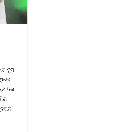
ୋଟ ଜୁସ
ିଥିଲେ
୍ନ ଡିସ
ାଁର
୍ବପ୍ନ