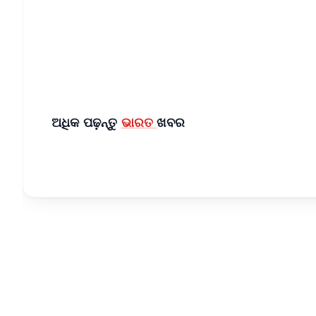
📰 60 Word News
🎬 Argus Podcast
🔔 Free Notification Alerts
Download Free:
Android - Scan QR
i
ଅଧିକ ପଢ଼ନ୍ତୁ
ଭାରତ
ଖବର