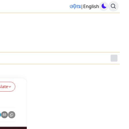
ଓଡ଼ିଆ
|
English
slate