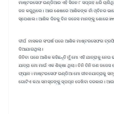
ମାଷ୍ଟରସେଫ ଇଣ୍ଡିଆର ଏହି ସିଜନ ୮ ସପ୍ତାହ ଧରି ଚାଲିଥି
ଜଜ କରୁଥିଲେ। ଆଉ ଶେଷରେ ଆଶିକଙ୍କ ନାଁ ଓ୍ବିନର ଭାବେ
ସ୍ପେଶାଲ। ଆଶିକ ଦିନକୁ ଦିନ ଜଜେସ ମାନଙ୍କୁ ଶୋରେ imp
ଦୀର୍ଘ ମାସକର ସଂଘର୍ଷ ପରେ ଆଶିକ ମାଷ୍ଟରସେଫର ଟ୍ର
ଦିଆଯାଇଥିଲା।
ଜିତିବା ପରେ ଆଶିକ କହିଛନ୍ତି ମୁଁ ମୋ ଏହି ଯାତ୍ରାକୁ ନେଇ 
ଯାତ୍ରା ମୋ ମାଇଁ ଏକ ଶିକ୍ଷା ଥିଲା। ତିନି ତିନି ଜଣ ଜଜ
ଫ୍ୟାନ। ମାଷ୍ଟରସେଫ ଇଣ୍ଡିଆ ମୋ ଜୀବନଯାତ୍ରାକୁ ସମ୍ପୂର୍
ଗୋଟିଏ କଥା ସମସ୍ତଙ୍କୁ ସ୍ପପ୍ନ ଦେଖିବା ଦରକାର। ଆଉ 
📱 Get Argus News App