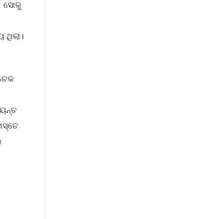
ା ସୋକୁ
ୟ ଥିଲା।
 ଚେକ
୍ୟନ୍ତ
ମସ୍ତେ
ଉ
FREE