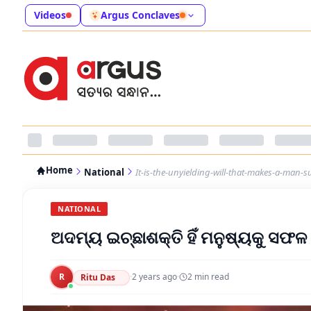
Videos
Argus Conclaves
Home
National
It-is-the-unyielding-will-that-makes-a-man-s
NATIONAL
ଅଦମ୍ୟ ଇଚ୍ଛାଶକ୍ତି ହିଁ ମନୁଷ୍ୟକୁ ସଫ
R
·
2 years ago
·
2
min read
Ritu Das