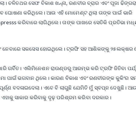
ଲା। ଚଳିତଥର ସେଫ ବିକାଶ ଖନ୍ନା, ରଣବୀର ବ୍ରାର ଏବଂ ପୂଜା ଢିଙ୍ଗର
 ଘୋଷଣା କରିଥିଲେ। ଆଉ ଏହି ମୋମେଣ୍ଟ ଥିଲା ତାଙ୍କ ପାଇଁ ଭାରି
resss କରିବାରେ ଲାଗିଥିଲେ। ତାଙ୍କ ପାଖରେ ସେତିକି ପ୍ରତିଭା ମଧ୍
ଫି ନେବାରେ ସକସେସ ହୋଇଥିଲେ। ଟ୍ରଫି ସହ ଆଶିକଙ୍କୁ ୨୫ଲକ୍ଷର
ଭାରି ଗର୍ବିତ। ଏଲିମିନେଶନ ରାଉଣ୍ଡରୁ ଆରମ୍ଭ କରି ଟ୍ରଫି ଜିତିବା ପର୍ଯ
େସ ମୋ ପାଇଁ ଭଗବାନ ଥିଲେ। କାରଣ ବିକାଶ ଏବଂ ରଣବୀରଙ୍କ କୁକିଂର ସ
ଣ୍ଣ ବଦଳାଇଦେଲା। ଏବେ ବି ଲାଗୁଛି ଯେମିତି ମୁଁ ସ୍ବପ୍ନ ଦେଖୁଛି। ଆ
ଏହାକୁ ସାକାର କରିବାକୁ ଦୃଢ଼ ପରିଶ୍ରମ କରିବା ଦରକାର।
✨