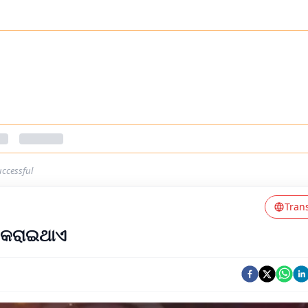
uccessful
Tran
ଳ କରାଇଥାଏ