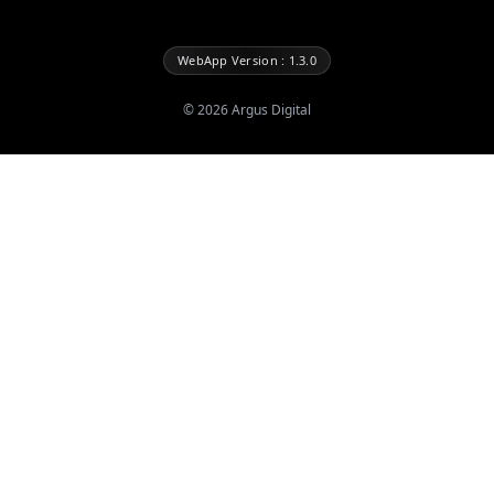
WebApp Version : 1.3.0
©
2026
Argus Digital