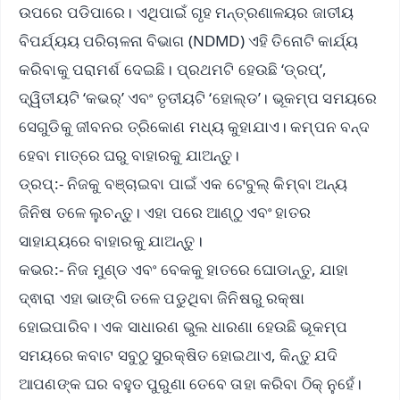
ଉପରେ ପଡିପାରେ। ଏଥିପାଇଁ ଗୃହ ମନ୍ତ୍ରଣାଳୟର ଜାତୀୟ
ବିପର୍ଯ୍ୟୟ ପରିଚାଳନା ବିଭାଗ (NDMD) ଏହି ତିନୋଟି କାର୍ଯ୍ୟ
କରିବାକୁ ପରାମର୍ଶ ଦେଇଛି। ପ୍ରଥମଟି ହେଉଛି ‘ଡ୍ରପ୍’,
ଦ୍ୱିତୀୟଟି ‘କଭର୍’ ଏବଂ ତୃତୀୟଟି ‘ହୋଲ୍ଡ’। ଭୂକମ୍ପ ସମୟରେ
ସେଗୁଡିକୁ ଜୀବନର ତ୍ରିକୋଣ ମଧ୍ୟ କୁହାଯାଏ। କମ୍ପନ ବନ୍ଦ
ହେବା ମାତ୍ରେ ଘରୁ ବାହାରକୁ ଯାଅନ୍ତୁ।
ଡ୍ରପ୍:- ନିଜକୁ ବଞ୍ଚାଇବା ପାଇଁ ଏକ ଟେବୁଲ୍ କିମ୍ବା ଅନ୍ୟ
ଜିନିଷ ତଳେ ଲୁଚନ୍ତୁ। ଏହା ପରେ ଆଣ୍ଠୁ ଏବଂ ହାତର
ସାହାଯ୍ୟରେ ବାହାରକୁ ଯାଅନ୍ତୁ।
କଭର:- ନିଜ ମୁଣ୍ଡ ଏବଂ ବେକକୁ ହାତରେ ଘୋଡାନ୍ତୁ, ଯାହା
ଦ୍ଵାରା ଏହା ଭାଙ୍ଗି ତଳେ ପଡୁଥିବା ଜିନିଷରୁ ରକ୍ଷା
ହୋଇପାରିବ। ଏକ ସାଧାରଣ ଭୁଲ ଧାରଣା ହେଉଛି ଭୂକମ୍ପ
ସମୟରେ କବାଟ ସବୁଠୁ ସୁରକ୍ଷିତ ହୋଇଥାଏ, କିନ୍ତୁ ଯଦି
ଆପଣଙ୍କ ଘର ବହୁତ ପୁରୁଣା ତେବେ ତାହା କରିବା ଠିକ୍ ନୁହେଁ।