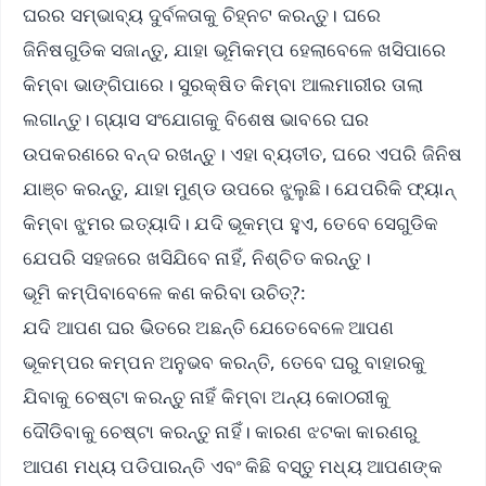
ଘରର ସମ୍ଭାବ୍ୟ ଦୁର୍ବଳତାକୁ ଚିହ୍ନଟ କରନ୍ତୁ। ଘରେ
ଜିନିଷଗୁଡିକ ସଜାନ୍ତୁ, ଯାହା ଭୂମିକମ୍ପ ହେଲାବେଳେ ଖସିପାରେ
କିମ୍ବା ଭାଙ୍ଗିପାରେ। ସୁରକ୍ଷିତ କିମ୍ବା ଆଲମାରୀର ତାଲା
ଲଗାନ୍ତୁ। ଗ୍ୟାସ ସଂଯୋଗକୁ ବିଶେଷ ଭାବରେ ଘର
ଉପକରଣରେ ବନ୍ଦ ରଖନ୍ତୁ। ଏହା ବ୍ୟତୀତ, ଘରେ ଏପରି ଜିନିଷ
ଯାଞ୍ଚ କରନ୍ତୁ, ଯାହା ମୁଣ୍ଡ ଉପରେ ଝୁଲୁଛି। ଯେପରିକି ଫ୍ୟାନ୍
କିମ୍ବା ଝୁମର ଇତ୍ୟାଦି। ଯଦି ଭୂକମ୍ପ ହୁଏ, ତେବେ ସେଗୁଡିକ
ଯେପରି ସହଜରେ ଖସିଯିବେ ନାହିଁ, ନିଶ୍ଚିତ କରନ୍ତୁ।
ଭୂମି କମ୍ପିବାବେଳେ କଣ କରିବା ଉଚିତ୍?:
ଯଦି ଆପଣ ଘର ଭିତରେ ଅଛନ୍ତି ଯେତେବେଳେ ଆପଣ
ଭୂକମ୍ପର କମ୍ପନ ଅନୁଭବ କରନ୍ତି, ତେବେ ଘରୁ ବାହାରକୁ
ଯିବାକୁ ଚେଷ୍ଟା କରନ୍ତୁ ନାହିଁ କିମ୍ବା ଅନ୍ୟ କୋଠରୀକୁ
ଦୌଡିବାକୁ ଚେଷ୍ଟା କରନ୍ତୁ ନାହିଁ। କାରଣ ଝଟକା କାରଣରୁ
ଆପଣ ମଧ୍ୟ ପଡିପାରନ୍ତି ଏବଂ କିଛି ବସ୍ତୁ ମଧ୍ୟ ଆପଣଙ୍କ