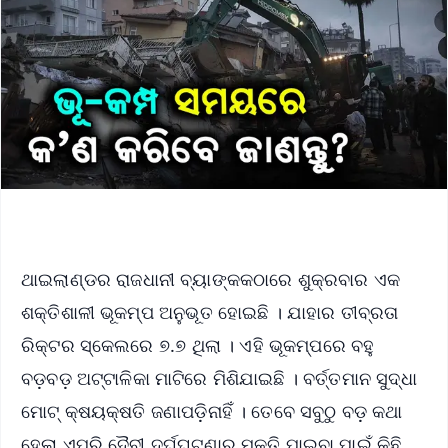
ଥାଇଲାଣ୍ଡର ରାଜଧାନୀ ବ୍ୟାଙ୍କକଠାରେ ଶୁକ୍ରବାର ଏକ
ଶକ୍ତିଶାଳୀ ଭୂକମ୍ପ ଅନୁଭୂତ ହୋଇଛି । ଯାହାର ତୀବ୍ରତା
ରିକ୍ଟର ସ୍କେଲରେ ୭.୭ ଥିଲା । ଏହି ଭୂକମ୍ପରେ ବହୁ
ବଡ଼ବଡ଼ ଅଟ୍ଟାଳିକା ମାଟିରେ ମିଶିଯାଇଛି । ବର୍ତ୍ତମାନ ସୁଦ୍ଧା
ମୋଟ୍ କ୍ଷୟକ୍ଷତି ଜଣାପଡ଼ିନାହିଁ । ତେବେ ସବୁଠୁ ବଡ଼ କଥା
ହେଲା ଏପରି ଦୈବୀ ଦୁର୍ଘଘଟଣାରୁ ମୁକ୍ତି ପାଇବା ପାଇଁ କିଛି