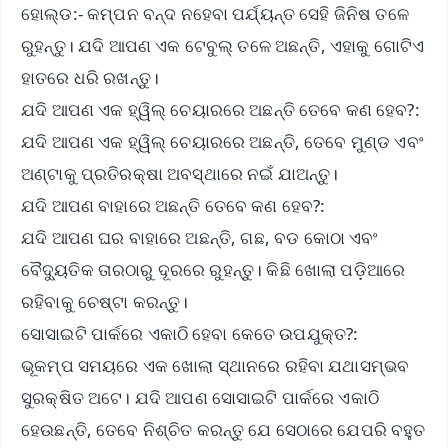
ହୋଲ୍ଡ:- କମ୍ପନ ବନ୍ଦ ନହେବା ପର୍ଯ୍ୟନ୍ତ ସେହି ଜିନିଷ ତଳେ
ରୁହନ୍ତୁ। ଯଦି ଆପଣ ଏକ ଟେବୁଲ୍ ତଳେ ଅଛନ୍ତି, ଏହାକୁ ଗୋଟିଏ
ହାତରେ ଧରି ରଖନ୍ତୁ।
ଯଦି ଆପଣ ଏକ ହ୍ୱିଲ୍ ଚେୟାରରେ ଅଛନ୍ତି ତେବେ କଣ ହେବ?:
ଯଦି ଆପଣ ଏକ ହ୍ୱିଲ୍ ଚେୟାରରେ ଅଛନ୍ତି, ତେବେ ମୁଣ୍ଡ ଏବଂ
ଅଣ୍ଟାକୁ ପ୍ରତିରକ୍ଷା ଅବସ୍ଥାରେ ନଇଁ ଯାଅନ୍ତୁ।
ଯଦି ଆପଣ ବାହାରେ ଅଛନ୍ତି ତେବେ କଣ ହେବ?:
ଯଦି ଆପଣ ଘର ବାହାରେ ଅଛନ୍ତି, ଗଛ, ବଡ କୋଠା ଏବଂ
ବୈଦ୍ୟୁତିକ ତାରଠାରୁ ଦୂରରେ ରୁହନ୍ତୁ। କିଛି ଖୋଲା ପଡ଼ିଆରେ
ରହିବାକୁ ଚେଷ୍ଟା କରନ୍ତୁ।
ସୋସାଇଟି ପାର୍କରେ ଏକାଠି ହେବା କେତେ ଉପଯୁକ୍ତ?:
ଭୂକମ୍ପ ସମୟରେ ଏକ ଖୋଲା ସ୍ଥାନରେ ରହିବା ଯଥାସମ୍ଭବ
ସୁରକ୍ଷିତ ଅଟେ। ଯଦି ଆପଣ ସୋସାଇଟି ପାର୍କରେ ଏକାଠି
ହେଉଛନ୍ତି, ତେବେ ନିଶ୍ଚିତ କରନ୍ତୁ ଯେ ସେଠାରେ ଯେପରି ବହୁତ