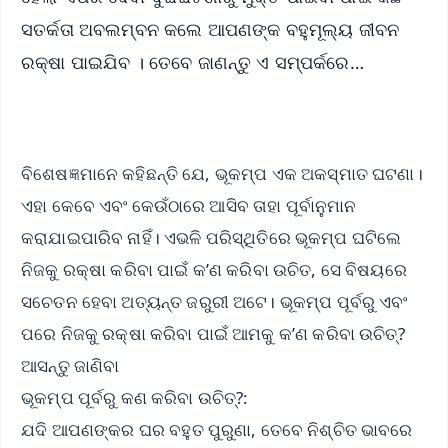
ସତର୍କତା ଅବଲମ୍ବନ କଲେ ଆପଣଙ୍କ ବହୁମୂଲ୍ୟ ଜୀବନ
ରକ୍ଷା ପାଇଯିବ । ତେବେ ଜାଣନ୍ତୁ ଏ ସମ୍ପର୍କରେ…
ବିଶେଷଜ୍ଞମାନେ କହିଛନ୍ତି ଯେ, ଭୂକମ୍ପ ଏକ ଅକସ୍ମାତ ଘଟଣା।
ଏହା କେବେ ଏବଂ କେଉଁଠାରେ ଆସିବ ତାହା ପୂର୍ବାନୁମାନ
କରାଯାଇପାରିବ ନାହିଁ। ଏଭଳି ପରିସ୍ଥିତିରେ ଭୂକମ୍ପ ଘଟିଲେ
ନିଜକୁ ରକ୍ଷା କରିବା ପାଇଁ କ’ଣ କରିବା ଉଚିତ, ସେ ବିଷୟରେ
ସଚେତନ ହେବା ଅତ୍ୟନ୍ତ ଜରୁରୀ ଅଟେ। ଭୂକମ୍ପ ପୂର୍ବରୁ ଏବଂ
ପରେ ନିଜକୁ ରକ୍ଷା କରିବା ପାଇଁ ଆମକୁ କ’ଣ କରିବା ଉଚିତ୍?
ଆସନ୍ତୁ ଜାଣିବା
ଭୂକମ୍ପ ପୂର୍ବରୁ କଣ କରିବା ଉଚିତ୍?:
ଯଦି ଆପଣଙ୍କର ଘର ବହୁତ ପୁରୁଣା, ତେବେ ନିଶ୍ଚିତ ଭାବରେ