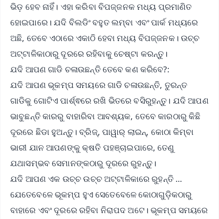
ଭିଡ଼ ହେବ ନାହିଁ। ଏହା କରିବା ବିପଜ୍ଜନକ ମଧ୍ୟ ପ୍ରମାଣିତ
ହୋଇପାରେ। ଯଦି ବିଲଡିଂ ବହୁତ ଲମ୍ବା ଏବଂ ପାର୍କ ମଧ୍ୟରେ
ଅଛି, ତେବେ ଏଠାରେ ଏକାଠି ହେବା ମଧ୍ୟ ବିପଜ୍ଜନକ। ଉଚ୍ଚ
ଅଟ୍ଟାଳିକାଠାରୁ ଦୂରରେ ରହିବାକୁ ଚେଷ୍ଟା କରନ୍ତୁ।
ଯଦି ଆପଣ ଗାଡି ଚଳାଉଛନ୍ତି ତେବେ କଣ କରିବେ?:
ଯଦି ଆପଣ ଭୂକମ୍ପ ସମୟରେ ଗାଡି ଚଳାଉଛନ୍ତି, ତୁରନ୍ତ
ଗାଡିକୁ ଗୋଟିଏ ପାର୍ଶ୍ଵରେ ରଖି ଭିତରେ ବସିରୁହନ୍ତୁ। ଯଦି ଆପଣ
ଭାବୁଛନ୍ତି କାରରୁ ବାହାରିବା ଆବଶ୍ୟକ, ତେବେ କାରଠାରୁ କିଛି
ଦୂରରେ ଛିଡା ହୁଅନ୍ତୁ। ବ୍ରିଜ୍, ପାୱାର୍ ଲାଇନ୍, କୋଠା କିମ୍ବା
ଭାରୀ ଯାନ ଆପଣଙ୍କୁ କ୍ଷତି ପହଞ୍ଚାଇପାରେ, ତେଣୁ
ଯଥାସମ୍ଭବ ସେମାନଙ୍କଠାରୁ ଦୂରରେ ରୁହନ୍ତୁ।
ଯଦି ଆପଣ ଏକ ଉଚ୍ଚ ଉଚ୍ଚ ଅଟ୍ଟାଳିକାରେ ରୁହନ୍ତି …
ଯେତେବେଳେ ଭୂକମ୍ପ ହୁଏ ସେତେବେଳେ କୋଠାଗୁଡ଼ିକଠାରୁ
ବାହାରେ ଏବଂ ଦୂରରେ ରହିବା ନିରାପଦ ଅଟେ। ଭୂକମ୍ପ ସମୟରେ