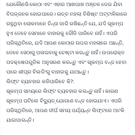
ଯେକୌଣସି କୋଠା ଏବଂ ଏହାର ଆଖପାଖ ଅଞ୍ଚଳ ଦେଇ ଯିବା
ବିପଜ୍ଜନକ ହୋଇପାରେ। ଉଚ୍ଚ ମହଲା ବିଶିଷ୍ଟ ଅଟ୍ଟାଳିକାରେ
ରହୁଥିବା ଲୋକମାନେ ଚିନ୍ତା ଜାରି ରଖିଛନ୍ତି ଯେ, ଯଦି ଭୂକମ୍ପ
ହୁଏ ତେବେ ସେମାନେ ବାହାରକୁ ଦୌଡି ପାରିବେ ନାହିଁ। ଏପରି
ପରିସ୍ଥିତିରେ, ଯଦି ଆପଣ କୋଠାର ଉପର ମହଲାରେ ଅଛନ୍ତି,
ତେବେ ସେଠାରୁ ପଳାଇବାକୁ ଚେଷ୍ଟା କରନ୍ତୁ ନାହିଁ। ଉପରୋକ୍ତ
ପଦକ୍ଷେପଗୁଡିକ ଅନୁସରଣ କରନ୍ତୁ ଏବଂ ଭୂକମ୍ପ ବନ୍ଦ ହେବା
ପରେ ଶୀଘ୍ର ବିଲଡିଂରୁ ବାହାରକୁ ଯାଆନ୍ତୁ।
ଲିଫ୍ଟ ବ୍ୟବହାର କରିପାରିବେ କି?:
ଭୂକମ୍ପ ସମୟରେ ଲିଫ୍ଟ ବ୍ୟବହାର କରନ୍ତୁ ନାହିଁ। କାରଣ
ଭୂକମ୍ପ ଘଟିଲେ ବିଦ୍ୟୁତ୍ ଯୋଗାଣ ବନ୍ଦ ହୋଇଯାଏ। ଏପରି
ପରିସ୍ଥିତିରେ, ଆପଣ ଦୀର୍ଘ ସମୟ ପର୍ଯ୍ୟନ୍ତ ଲିଫ୍ଟରେ ଅଟକି
ଯାଇପାରନ୍ତି।