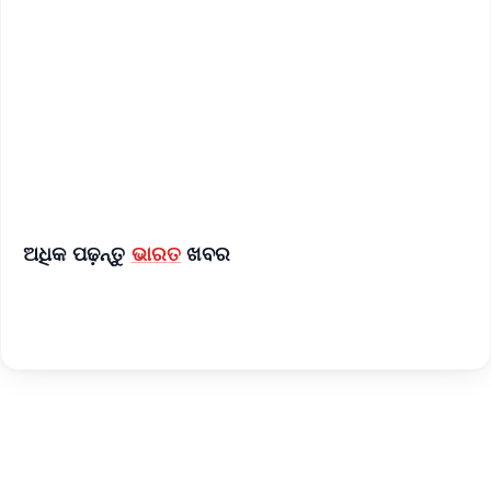
📺 Live TV and Breaking News
🔔 Free Notification Alerts
Download Free:
Android - Scan QR
iOS - Scan QR
ଅଧିକ ପଢ଼ନ୍ତୁ
ଭାରତ
ଖବର