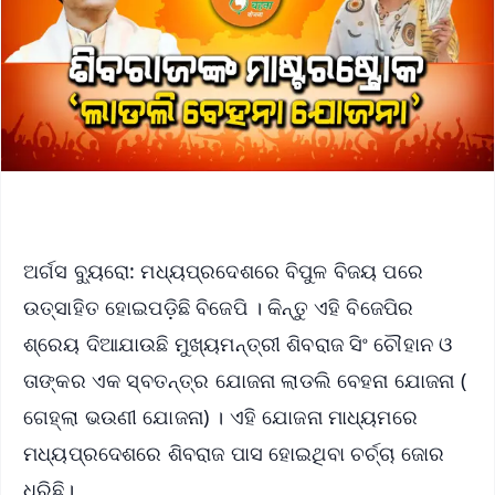
ଅର୍ଗସ ବ୍ୟୁରୋ: ମଧ୍ୟପ୍ରଦେଶରେ ବିପୁଳ ବିଜୟ ପରେ
ଉତ୍ସାହିତ ହୋଇପଡ଼ିଛି ବିଜେପି । କିନ୍ତୁ ଏହି ବିଜେପିର
ଶ୍ରେୟ ଦିଆଯାଉଛି ମୁଖ୍ୟମନ୍ତ୍ରୀ ଶିବରାଜ ସିଂ ଚୌହାନ ଓ
ତାଙ୍କର ଏକ ସ୍ବତନ୍ତ୍ର ଯୋଜନା ଲାଡଲି ବେହନା ଯୋଜନା (
ଗେହ୍ଲା ଭଉଣୀ ଯୋଜନା) । ଏହି ଯୋଜନା ମାଧ୍ୟମରେ
ମଧ୍ୟପ୍ରଦେଶରେ ଶିବରାଜ ପାସ ହୋଇଥିବା ଚର୍ଚ୍ଚା ଜୋର
ଧରିଛି।