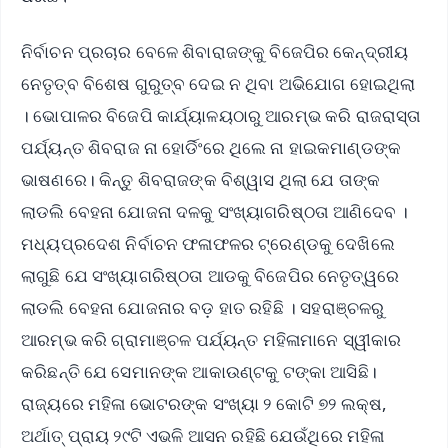
ନିର୍ବାଚନ ପ୍ରଚାର ବେଳେ ଶିବାରାଜଙ୍କୁ ବିଜେପିର କେନ୍ଦ୍ରୀୟ
ନେତୃତ୍ବ ବିଶେଷ ଗୁରୁତ୍ବ ଦେଇ ନ ଥିବା ଅଭିଯୋଗ ହୋଇଥିଲା
। ଭୋପାଳର ବିଜେପି କାର୍ଯ୍ୟାଳୟଠାରୁ ଆରମ୍ଭ କରି ରାଜରାସ୍ତା
ପର୍ଯ୍ୟନ୍ତ ଶିବରାଜ ନା ହୋର୍ଡିଂରେ ଥିଲେ ନା ହାଇକମାଣ୍ଡଙ୍କ
ଭାଷଣରେ। କିନ୍ତୁ ଶିବରାଜଙ୍କ ବିଶ୍ୱାସ ଥିଲା ଯେ ତାଙ୍କ
ଲାଡଲି ବେହନା ଯୋଜନା ଦ​ଳକୁ ସଂଖ୍ୟାଗରିଷ୍ଠତା ଆଣିଦେବ ।
ମଧ୍ୟପ୍ରଦେଶ ନିର୍ବାଚନ ଫଳାଫଳର ଟ୍ରେଣ୍ଡକୁ ଦେଖିଲେ
ଲାଗୁଛି ଯେ ସଂଖ୍ୟାଗରିଷ୍ଠତା ଆଡକୁ ବିଜେପିର ନେତୃତ୍ୱରେ
ଲାଡଲି ବେହନା ଯୋଜନାର ବଡ଼ ହାତ ରହିଛି । ସହରାଞ୍ଚଳରୁ
ଆରମ୍ଭ କରି ଗ୍ରାମାଞ୍ଚଳ ପର୍ଯ୍ୟନ୍ତ ମହିଳାମାନେ ସ୍ୱୀକାର
କରିଛନ୍ତି ଯେ ସେମାନଙ୍କ ଆକାଉଣ୍ଟକୁ ଟଙ୍କା ଆସିଛି।
ରାଜ୍ୟରେ ମହିଳା ଭୋଟରଙ୍କ ସଂଖ୍ୟା ୨ କୋଟି ୭୨ ଲକ୍ଷ,
ଅର୍ଥାତ୍ ପ୍ରାୟ ୨୯ଟି ଏଭଳି ଆସନ ରହିଛି ଯେଉଁଥିରେ ମହିଳା