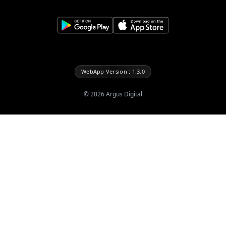
WebApp Version : 1.3.0
©
2026
Argus Digital