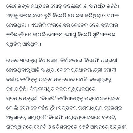
ଭୋଟରଙ୍କ ମଧ୍ୟରେ ମୋଡ଼ ବଦଳାଇବାର ସାମର୍ଥ୍ୟ ରହିଛି।
ଏହାକୁ ଭଲଭାବରେ ବୁଝି ବିଜେପି ଯୋଜନା କରିଥିଲା ଓ ସଫଳ
ହୋଇଥିଲା । ଏପରିକି କଂଗ୍ରେସର କେତେକ ନେତା ସ୍ବୀକାର
କରିଛନ୍ତି ଯେ ଲାଡଲି ଯୋଜନା ଯୋଗୁଁ ବିଜେପି ସୁବିଧାଜନକ
ସ୍ଥିତିକୁ ଆସିଥିଲା।
ତେବେ ୩ ରାଜ୍ୟ ବିଧାନସଭା ନିର୍ବାଚନରେ ‘ବିଜେପି’ ଅଗ୍ରଣୀ
ହୋଇଥିବାରୁ ଆଜି ସନ୍ଧ୍ୟା ବେଳେ ପ୍ରଧାନମନ୍ତ୍ରୀ ମୋଦୀ
ଦଳୀୟ କର୍ମୀଙ୍କୁ ଉଦ୍‌ବ‌ୋଧନ ଦେବେ ବୋଲି ଦଳସୂତ୍ରରୁ
ଜଣାପଡ଼ିଛି। ଦିଲ୍ଲୀସ୍ଥିତ ଦଳର ମୁଖ୍ୟାଳୟରେ
ପ୍ରଧାନମନ୍ତ୍ରୀ ‘ବିଜେପି’ କର୍ମୀମାନଙ୍କୁ ଉଦ୍‌ବୋଧନ ଦେବେ
ବୋଲି ସେମାନେ କହିଛନ୍ତି। ସଦ୍ୟତମ ଗଣମାଧ୍ୟମ ଟ୍ରେଣ୍ଡ୍‌
ଅନୁସାରେ, ସମ୍ପ୍ରତି ‘ବିଜେପି’ ମଧ୍ୟପ୍ରଦେଶରେ ୧୬୪ଟି,
ରାଜସ୍ଥାନରେ ୧୧୬ଟି ଓ ଛତିଶଗଡ଼ରେ ୫୫ଟି ଆସନରେ ଅଗ୍ରଣୀ