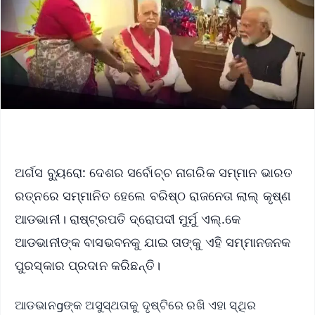
ଅର୍ଗସ ବ୍ୟୁରୋ: ଦେଶର ସର୍ବୋଚ୍ଚ ନାଗରିକ ସମ୍ମାନ ଭାରତ
ରତ୍ନରେ ସମ୍ମାନିତ ହେଲେ ବରିଷ୍ଠ ରାଜନେତା ଲାଲ୍‌ କୃଷ୍ଣ
ଆଡଭାନୀ। ରାଷ୍ଟ୍ରପତି ଦ୍ରୋପଦୀ ମୁର୍ମୁ ଏଲ୍‌.କେ
ଆଡଭାନୀଙ୍କ ବାସଭବନକୁ ଯାଇ ତାଙ୍କୁ ଏହି ସମ୍ମାନଜନକ
ପୁରସ୍କାର ପ୍ରଦାନ କରିଛନ୍ତି।
ଆଡଭାନgଙ୍କ ଅସୁସ୍ଥତାକୁ ଦୃଷ୍ଟିରେ ରଖି ଏହା ସ୍ଥିର