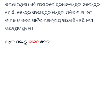
କରାଯାଇଥିଲା। ଏହି ଅବସରରେ ପ୍ରଧାନମନ୍ତ୍ରୀ ନରେନ୍ଦ୍ର
ମୋଦି, କେନ୍ଦ୍ର ସ୍ବରାଷ୍ଟ୍ର ମନ୍ତ୍ରୀ ଅମିତ ଶାହା ଏବଂ
ଭାରତୀୟ ଜନତା ପାର୍ଟିର ରାଷ୍ଟ୍ରୀୟ ସଭାପତି ଜେପି ନଡା
ଉପସ୍ଥିତ ଥିଲେ।
ଅଧିକ ପଢ଼ନ୍ତୁ
ଭାରତ
ଖବର