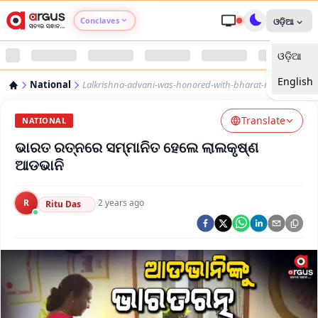
Conclaves
ଓଡ଼ିଆ
ଓଡ଼ିଆ
Argus Agri Vikas
English
National
Lalkrishna-advani-was-honored-with-bharat-ratna
Argus Nari Shakti
Translate
NATIONAL
Argus Education Next
ଭାରତ ରତ୍ନରେ ସମ୍ମାନିତ ହେଲେ ଲାଲକୃଷ୍ଣ
ଆଡଭାନି
Argus Health Connect
R
·
2 years ago
Ritu Das
Argus Swaad Odisha
Argus Chalo Dekhein Apna Desh