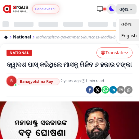
Conclaves
ଓଡ଼ିଆ
ଓଡ଼ିଆ
Argus Agri Vikas
English
National
Maharashtra-government-launches-‘laadla-bhai-yojna’
Argus Nari Shakti
Translate
NATIONAL
Argus Education Next
ଦ୍ୱାଦଶ ପାସ୍ କରିଥିଲେ ମାସକୁ ମିଳିବ ୬ ହଜାର ଟଙ୍କା
Argus Health Connect
B
·
2 years ago
·
1
min read
Banajyotshna Ray
Argus Swaad Odisha
Argus Chalo Dekhein Apna Desh