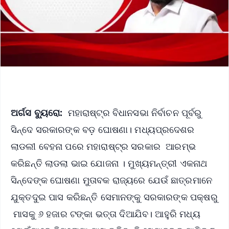
ଅର୍ଗସ ବ୍ୟୁରୋ:
ମହାରାଷ୍ଟ୍ର ବିଧାନସଭା ନିର୍ବାଚନ ପୂର୍ବରୁ
ସିନ୍ଦେ ସରକାରଙ୍କ ବଡ଼ ଘୋଷଣା। ମଧ୍ୟପ୍ରଦେଶର
ଲାଡଲୀ ବେହନା ପରେ ମହାରାଷ୍ଟ୍ର ସରକାର ଆରମ୍ଭ
କରିଛନ୍ତି ଲାଡଲା ଭାଇ ଯୋଜନା । ମୁଖ୍ୟମନ୍ତ୍ରୀ ଏକନାଥ
ସିନ୍ଦେଙ୍କ ଘୋଷଣା ମୁତାବକ ରାଜ୍ୟରେ ଯେଉଁ ଛାତ୍ରମାନେ
ଯୁକ୍ତଦୁଇ ପାସ କରିଛନ୍ତି ସେମାନଙ୍କୁ ସରକାରଙ୍କ ପକ୍ଷରୁ
ମାସକୁ ୬ ହଜାର ଟଙ୍କା ଭତ୍ତା ଦିଆଯିବ। ଆହୁରି ମଧ୍ୟ