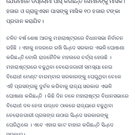
ଯେଉଁମାନେ ଡିପ୍ଲୋମା ପାସ୍ କରିଛନ୍ତି ସେମାନଙ୍କୁ ମାସିକ ୮
ହଜାର ଓ ଗ୍ରାଜୁଏସନ ପାସଙ୍କୁ ମାସିକ ୧୦ ହଜାର ଟଙ୍କା
ପ୍ରଦାନ କରାଯିବ।
ଚଳିତ ବର୍ଷ ଶେଷ ଆଡକୁ ମହାରାଷ୍ଟ୍ରରେ ବିଧାନସଭା ନିର୍ବାଚନ
ରହିଛି । ଏହାକୁ ନଜରରେ ରଖି ସିନ୍ଦେ ସରକାର ଏଭଳି ଘୋଷଣା
କରିଛନ୍ତି ବୋଲି ରାଜନୈତିକ ମହଲରେ ଚର୍ଚ୍ଚା ହେଉଛି ।
ମହାରାଷ୍ଟ୍ରରେ ବଢୁଥିବା ବେରୋଜଗାରୀ ସମସ୍ୟା ନେଇ
ବିରୋଧୀ ମେଣ୍ଟ ବାରମ୍ବାର ସରକାରଙ୍କୁ ଘେରୁଥିବା ବେଳେ
ଏହି ପ୍ରସଙ୍ଗକୁ ଦୁର୍ବଳ କରିବାକୁ ରାଜ୍ୟ ସରକାର ଏଭଳି
ଘୋଷଣା କରିଛନ୍ତି । କିଛି ଦିନ ତଳେ ମହାରାଷ୍ଟ୍ର ବିଧାନସଭାରେ
ବିରୋଧୀ ଦଳ ନେତା ଉଦ୍ଧବ ଠାକରେ ରାଜ୍ୟରେ ବଢୁଥିବା
ବେରୋଜଗାରୀ ପ୍ରସଙ୍ଗ ଉଠାଇ ସିନ୍ଦେ ସରକାରଙ୍କୁ
ଘେରିଥିଲେ । ଏବେ ଏହାର କାଟ ବାହାର କରିଛନ୍ତି ସିନ୍ଦେ
ସରକାର।