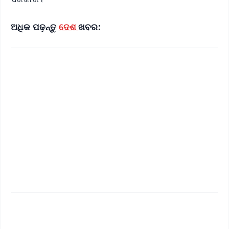
ଅଧିକ ପଢ଼ନ୍ତୁ
ଦେଶ
ଖବର: