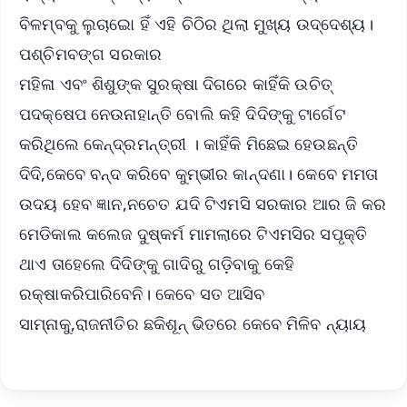
ବିଳମ୍ବକୁ ଲୁଚାଇୋ ହିଁ ଏହି ଚିଠିର ଥିଲା ମୁଖ୍ୟ ଉଦ୍ଦେଶ୍ୟ।
ପଶ୍ଚିମବଙ୍ଗ ସରକାର
ମହିଳା ଏବଂ ଶିଶୁଙ୍କ ସୁରକ୍ଷା ଦିଗରେ କାହିଁକି ଉଚିତ୍
ପଦକ୍ଷେପ ନେଉନାହାନ୍ତି ବୋଲି କହି ଦିଦିଙ୍କୁ ଟାର୍ଗେଟ
କରିଥିଲେ କେନ୍ଦ୍ରମନ୍ତ୍ରୀ । କାହିଁକି ମିଛେଇ ହେଉଛନ୍ତି
ଦିଦି,କେବେ ବନ୍ଦ କରିବେ କୁମ୍ଭୀର କାନ୍ଦଣା। କେବେ ମମତା
ଉଦୟ ହେବ ଜ୍ଞାନ,ନଚେତ ଯଦି ଟିଏମସି ସରକାର ଆର ଜି କର
ମେଡିକାଲ କଲେଜ ଦୁଷ୍କର୍ମ ମାମଲାରେ ଟିଏମସିର ସପୃକ୍ତି
ଥାଏ ତାହେଲେ ଦିଦିଙ୍କୁ ଗାଦିରୁ ଗଡ଼ିବାକୁ କେହି
ରକ୍ଷାକରିପାରିବେନି। କେବେ ସତ ଆସିବ
ସାମ୍ନାକୁ,ରାଜନୀତିର ଛକିଶୂନ୍ ଭିତରେ କେବେ ମିଳିବ ନ୍ୟାୟ