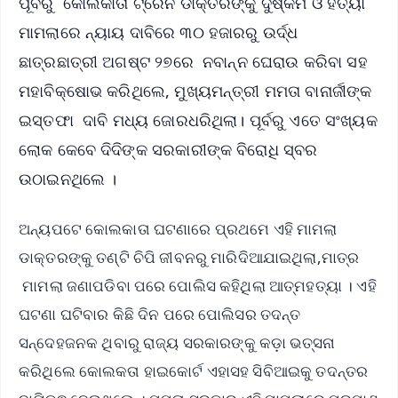
ପୂର୍ବରୁ କୋଲକାତା ଟ୍ରେନି ଡାକ୍ତରଙ୍କୁ ଦୁଷ୍କର୍ମ ଓ ହତ୍ୟା
ମାମଲାରେ ନ୍ୟାୟ ଦାବିରେ ୩୦ ହଜାରରୁ ଉର୍ଦ୍ଧ
ଛାତ୍ରଛାତ୍ରୀ ଅଗଷ୍ଟ ୨୭ରେ ନବାନ୍ନ ଘେରାଉ କରିବା ସହ
ମହାବିକ୍ଷୋଭ କରିଥିଲେ, ମୁଖ୍ୟମନ୍ତ୍ରୀ ମମତା ବାନାର୍ଜୀଙ୍କ
ଇସ୍ତଫା ଦାବି ମଧ୍ୟ ଜୋରଧରିଥିଲା। ପୂର୍ବରୁ ଏତେ ସଂଖ୍ୟକ
ଲୋକ କେବେ ଦିଦିଙ୍କ ସରକାରୀଙ୍କ ବିରୋଧି ସ୍ବର
ଉଠାଇନଥିଲେ ।
ଅନ୍ୟପଟେ କୋଲକାତା ଘଟଣାରେ ପ୍ରଥମେ ଏହି ମାମଲା
ଡାକ୍ତରଙ୍କୁ ତଣ୍ଟି ଚିପି ଜୀବନରୁ ମାରିଦିଆଯାଇଥିଲା,ମାତ୍ର
ମାମଲା ଜଣାପଡିବା ପରେ ପୋଲିସ କହିଥିଲା ଆତ୍ମହତ୍ୟା । ଏହି
ଘଟଣା ଘଟିବାର କିଛି ଦିନ ପରେ ପୋଲିସର ତଦନ୍ତ
ସନ୍ଦେହଜନକ ଥିବାରୁ ରାଜ୍ୟ ସରକାରଙ୍କୁ କଡ଼ା ଭତ୍ସନା
କରିଥିଲେ କୋଲକତା ହାଇକୋର୍ଟ ଏହାସହ ସିବିଆଇକୁ ତଦନ୍ତର