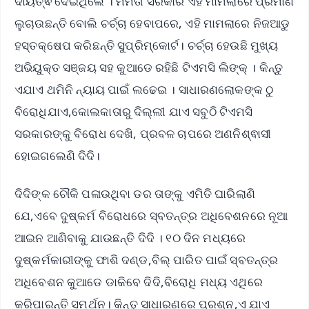
ଦାୟିତ୍ଵ ଦେଇଥିଲେ । ମମତା ସରକାର ଏହି ମାମଲାରେ ପ୍ରମାଣ
ଲୁଚାଉଛନ୍ତି ବୋଲି ଚର୍ଚ୍ଚା ହେବାପରେ, ଏହି ମାମଲାରେ ନିଜଆଡୁ
ହସ୍ତକ୍ଷେପ କରିଛନ୍ତି ସୁପ୍ରିମ୍‌କୋର୍ଟ। ଚର୍ଚ୍ଚା ହେଉଛି ମୁଖ୍ୟ
ଅଭିୟୁକ୍ତ ସଞ୍ଜୟ ସହ କୁଆଡେ ରହିଛି ଟିଏମସି ଲିଙ୍କ୍ । କିନ୍ତୁ
ଏଯାଏ ଥମିନି ନ୍ୟାୟ ପାଇଁ ଲଢେଇ । ସାଧାରଣଲୋକଙ୍କ ଠୁ
ବିରୋଧିଯାଏ,କୋଲକାତାରୁ ଦିଲ୍ଲୀ ଯାଏ ସବୁଠି ଟିଏମସି
ସରକାରଙ୍କୁ ବିରୋଧ ଦେଖି, ପ୍ରବଳ ଚାପରେ ଅଣନିଶ୍ଵାସୀ
ହୋଇଗଲେଣି ଦିଦି।
ଦିଦିଙ୍କ ଚୌକି ପଳାଉଥିବା ଡର ତାଙ୍କୁ ଏମିତି ଘାରିଲାଣି
ଯେ,ଏବେ ଦୁଷ୍କର୍ମ ବିରୋଧରେ ସ୍ବତନ୍ତ୍ର ଅଧିବେଶନରେ ନୂଆ
ଆଇନ ଆଣିବାକୁ ଯାଉଛନ୍ତି ଦିଦି । ୧୦ ଦିନ ମଧ୍ୟରେ
ଦୁଷ୍କର୍ମକାରୀଙ୍କୁ ଫାଶି ଦଣ୍ଡ,ବିଲ୍ ପାରିତ ପାଇଁ ସ୍ବତନ୍ତ୍ର
ଅଧିବେଶନ କୁଆଡେ ଡାକିବେ ଦିଦି,ବିରୋଧି ମଧ୍ୟ ଏଥିରେ
କରିପାରନ୍ତି ସମର୍ଥନ। କିନ୍ତୁ ସାଧାରଣରେ ପ୍ରଶ୍ନ,ଏ ଯାଏ