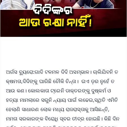
ଅର୍ଗସ ବ୍ୟୁରୋ:ଗାଦି ଟଳମଳ ଦିଦି ଅସମ୍ଭାଳ। ଚାଲିଯିବନି ତ
କ୍ଷମତା,ଦିଦିଙ୍କୁ ଘାରିଛି ଚୌକି ଚିନ୍ତା। ଇଏ ଡ଼ର ନୁହେଁ ତ
ଆଉ କଣ। କୋଲକାତା ଟ୍ରେନି ଡାକ୍ତରଙ୍କୁ ଦୁଷ୍କର୍ମ ଓ
ହତ୍ୟା ମାମଲାରେ ସରୁନି ନ୍ୟାୟ ପାଇଁ ଲଢେଇ,ସ୍ଥିତି ଏମିତି
ହେଲାଣି ସାଧାରଣ ଲୋକ ମଧ୍ୟ ରାଜରାସ୍ତାକୁ ଆସିଛନ୍ତି,
ମମତା ସରକାରଙ୍କ ବିରୋଧି ସ୍ବର ତୀବ୍ର ହୋଇଛି। କିଛି ଦିନ