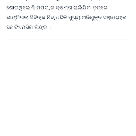
ଶୋଇଥିଲେ କି ମମତା,ନା କ୍ଷମତା ଚାଲିଯିବା ଡ଼ରରେ
ଭାଙ୍ଗିଗଲା ଦିଦିଙ୍କ ନିଦ,ଅଛିକି ମୁଖ୍ୟ ଅଭିଯୁକ୍ତ ସଞ୍ଜୟଙ୍କ
ସହ ଟିଏମସିର ଲିଙ୍କ୍ ।