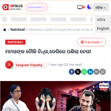
Conclaves
ଓଡ଼ିଆ
ଓଡ଼ିଆ
Argus Agri Vikas
English
National
Mamatas-sudden-thought-the-brain-broke-in-late-
Argus Nari Shakti
Translate
NATIONAL
Argus Education Next
ମମତାଙ୍କ ଚୌକି ଚିନ୍ତା,ଡେରିରେ ପଶିଲା ଚେତା!
Argus Health Connect
S
·
1 year ago
·
2
min read
Sangram Tripathy
Argus Swaad Odisha
Argus Chalo Dekhein Apna Desh