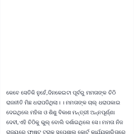
✨
📱 Get Argus News App
📰 60 Word News
🎬 Argus Podcast
📺 Live TV and Breaking News
🔔 Free Notification Alerts
Download Free:
Android - Scan QR
iOS - Scan QR
କେବେ ସେତିକି ନୁହେଁ,ଦିନକେଇଟା ପୂର୍ବରୁ ମମତାଙ୍କ ଚିଠି
ରାଜନୀତି ମିଛ ଧରାପଡିଥିଲା। । ମମତାଙ୍କ ଚାଲ୍ ଧରାପକାଇ
ଦେଇଥିଲେ ମହିଳା ଓ ଶିଶୁ ବିକାଶ ମନ୍ତ୍ରୀ ଅନ୍ନପୂର୍ଣ୍ଣା
ଦେବୀ,ଏହି ଚିଠିକୁ ଭୁଲ୍ ବୋଲି ଦର୍ଶାଇଥିଲେ ସେ। ମମତା ନିଜ
ରାଜ୍ୟରେ ଫାଷ୍ଟ ଟ୍ରାକ ସ୍ପେଶାଲ କୋର୍ଟ କାର୍ଯ୍ୟକାରିତାରେ