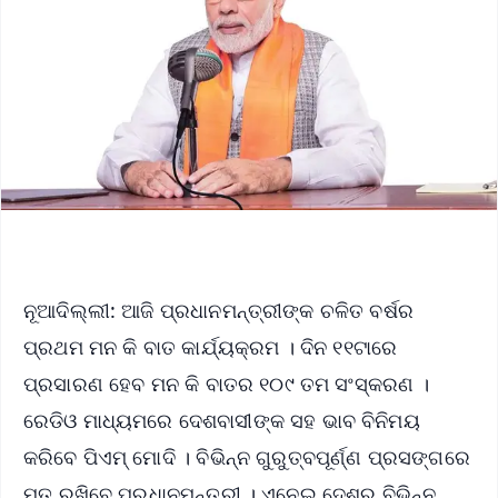
ନୂଆଦିଲ୍ଲୀ: ଆଜି ପ୍ରଧାନମନ୍ତ୍ରୀଙ୍କ ଚଳିତ ବର୍ଷର
ପ୍ରଥମ ମନ କି ବାତ କାର୍ଯ୍ୟକ୍ରମ । ଦିନ ୧୧ଟାରେ
ପ୍ରସାରଣ ହେବ ମନ କି ବାତର ୧୦୯ ତମ ସଂସ୍କରଣ ।
ରେଡିଓ ମାଧ୍ୟମରେ ଦେଶବାସୀଙ୍କ ସହ ଭାବ ବିନିମୟ
କରିବେ ପିଏମ୍‌ ମୋଦି । ବିଭିନ୍ନ ଗୁରୁତ୍ବପୂର୍ଣ୍ଣ ପ୍ରସଙ୍ଗରେ
ମତ ରଖିବେ ପ୍ରଧାନମନ୍ତ୍ରୀ । ଏନେଇ ଦେଶର ବିଭିନ୍ନ