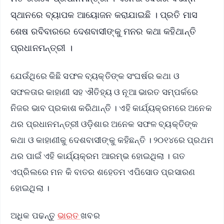
ସ୍ଥାନରେ ବ୍ୟାପକ ଆୟୋଜନ କରାଯାଇଛି । ପ୍ରତି ମାସ
ଶେଷ ରବିବାରରେ ଦେଶବାସୀଙ୍କୁ ମନର କଥା କହିଥାନ୍ତି
ପ୍ରଧାନମନ୍ତ୍ରୀ ।
ଯେଉଁଥିରେ କିଛି ସଫଳ ବ୍ୟକ୍ତିଙ୍କ ସଂଘର୍ଷର କଥା ଓ
ସଫଳତାର କାହାଣୀ ସହ ଐତିହ୍ୟ ଓ ନୂଆ ଭାରତ ସମ୍ପର୍କରେ
ନିଜର ଭାବ ପ୍ରକାଶ କରିଥାନ୍ତି । ଏହି କାର୍ଯ୍ୟକ୍ରମରେ ଅନେକ
ଥର ପ୍ରଧାନମନ୍ତ୍ରୀ ଓଡ଼ିଶାର ଅନେକ ସଫଳ ବ୍ୟକ୍ତିଙ୍କ
କଥା ଓ କାହାଣୀକୁ ଦେଶବାସୀଙ୍କୁ କହିଛନ୍ତି । ୨୦୧୪ରେ ପ୍ରଥମ
ଥର ପାଇଁ ଏହି କାର୍ଯ୍ୟକ୍ରମ ଆରମ୍ଭ ହୋଇଥିଲା । ଗତ
ଏପ୍ରିଲରେ ମନ କି ବାତର ଶହେତମ ଏପିସୋଡ ପ୍ରସାରଣ
ହୋଇଥିଲା ।
ଅଧିକ ପଢନ୍ତୁ
ଭାରତ
ଖବର