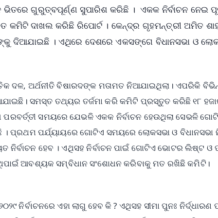
ଭିତରେ ଗୁରୁତ୍ବପୂର୍ଣ୍ଣ ସୁପାରିଶ କରିଛି । ଏକକ ନିର୍ବାଚନ ନେଇ ପୂ
 କମିଟି ଦାଖଲ କରିଛି ରିପୋର୍ଟ । କେନ୍ଦ୍ର ଗୃହମନ୍ତ୍ରୀ ଅମିତ ଶା
ର୍ମୁଙ୍କୁ ଦିଆଯାଇଛି । ଏଥିରେ ଦେଶରେ ଏକସଙ୍ଗେ ବିଧାନସଭା ଓ ଲୋ
କ ଦଳ, ଅର୍ଥନୀତି ବିଷାରଦଙ୍କ ମତାମତ ନିଆଯାଇଥିଲା। ଏପରିକି ବିଭିନ
ାଇଛି। ସମସ୍ତ ତଥ୍ୟର ତର୍ଜମା କରି କମିଟି ପ୍ରସ୍ତୁତ କରିଛି ୧୮ ହଜ
ନତା ପରବର୍ତ୍ତୀ ସମୟରେ ଯେଭଳି ଏକକ ନିର୍ବାଚନ ହେଉଥିଲା ସେଭଳି ଗୋଟ
ରିଛି । ପ୍ରଥମ ପର୍ଯ୍ୟାୟରେ ଗୋଟିଏ ସମୟରେ ଲୋକସଭା ଓ ବିଧାନସଭା ନି
ୟତ ନିର୍ବାଚନ ହେବ । ଏଥିସହ ନିର୍ବାଚନ ପାଇଁ ଗୋଟିଏ ଭୋଟର ଲିଷ୍ଟ 
ଏଥିପାଇଁ ଆବଶ୍ୟକ ସମ୍ବିଧାନ ସଂଶୋଧନ କରିବାକୁ ମତ ରଖିଛି କମିଟି।
୨୯ ନିର୍ବାଚନରେ ଏହା ଲାଗୁ ହେବ କି ? ଏଥିସହ ସୀମା ପୁନଃ ନିର୍ଦ୍ଧାରଣ 