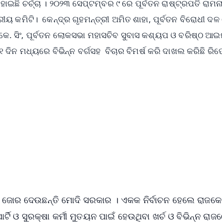
ୋଇଛି ଚର୍ଚ୍ଚା । ୨୦୨୩ ସେପ୍ଟମ୍ବର ୯ ରେ ପୂର୍ବତନ ରାଷ୍ଟ୍ରପତି ରାମନ
କମିଟି। କେନ୍ଦ୍ର ଗୃହମନ୍ତ୍ରୀ ଅମିତ ଶାହା, ପୂର୍ବତନ ବିରୋଧୀ ଦଳ
କେ. ସିଂ, ପୂର୍ବତନ ଲୋକସଭା ମହାସଚିବ ସୁବାସ କଶ୍ୟପ ଓ ବରିଷ୍ଠ ଆ
 ଦିନ ମଧ୍ୟରେ ବିଭିନ୍ନ ବର୍ଗସହ ବିଚାର ବିମର୍ଷ କରି ଦାଖଲ କରିଛି ରିପ
✨
📺 Live TV and Breaking News
⭐
⭐
⭐
⭐
4.8 Rating
50K+ Download
OS - Scan QR
ଇଁ ଜୋର ଦେଉଛନ୍ତି ମୋଦି ସରକାର । ଏକକ ନିର୍ବାଚନ ହେଲେ ରାଜକ
୍ଟି ଓ ସୁରକ୍ଷା କର୍ମୀ ମୁତୟନ ପାଇଁ ହେଉଥିବା ଖର୍ଚ ଓ ବିଭିନ୍ନ ରାଜ