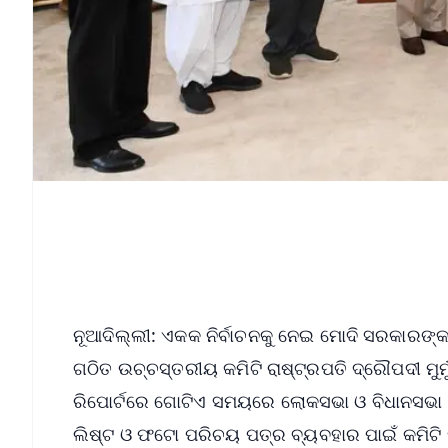
ନୂଆଦିଲ୍ଲୀ: ଏକକ ନିର୍ବାଚନକୁ ନେଇ ମୋଦି ସରକାରଙ୍କ
ଗଠିତ ଉଚ୍ଚସ୍ତରୀୟ କମିଟି ରାଷ୍ଟ୍ରପତି ଦ୍ରୌପଦୀ ମୁର୍ମ
ରିପୋର୍ଟରେ ଗୋଟିଏ ସମୟରେ ଲୋକସଭା ଓ ବିଧାନସଭା ନିର
ଲିଷ୍ଟ ଓ ଫଟୋ ପରିଚୟ ପତ୍ର ବ୍ୟବହାର ପାଇଁ କମିଟି ସୁ