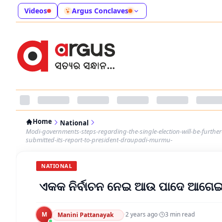
Videos
Argus Conclaves
Home
National
Modi-governments-steps-regarding-the-single-election-will-be-further
submitted-its-report-to-president-draupadi-murmu-
NATIONAL
ଏକକ ନିର୍ବାଚନ ନେଇ ଆଉ ପାଦେ ଆଗେଇଲ
M
·
2 years ago
·
3
min read
Manini Pattanayak