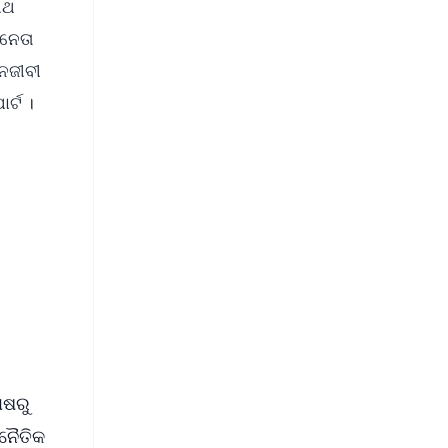
ାଥ
 ନେତା
ଇନଜୀବୀ
ୋର୍ଟ ।
FREE
⭐
s
ୋଷରୁ
ନେୈତିକ