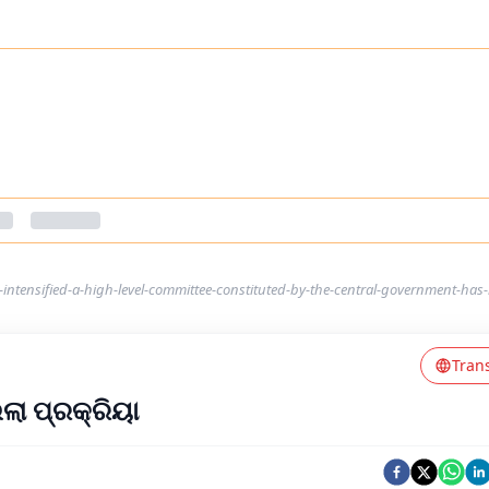
-intensified-a-high-level-committee-constituted-by-the-central-government-has-
Tran
ା ପ୍ରକ୍ରିୟା