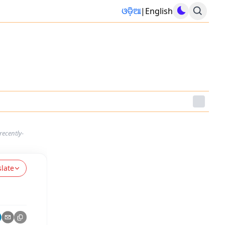
ଓଡ଼ିଆ
|
English
recently-
slate