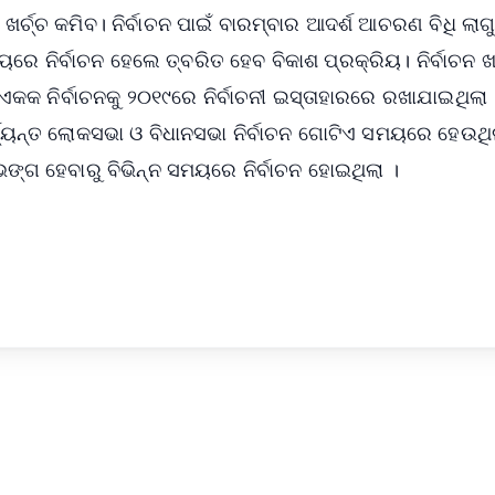
ର୍ଚ୍ଚ କମିବ। ନିର୍ବାଚନ ପାଇଁ ବାରମ୍ବାର ଆଦର୍ଶ ଆଚରଣ ବିଧି ଲାଗୁ
ୟରେ ନିର୍ବାଚନ ହେଲେ ତ୍ବରିତ ହେବ ବିକାଶ ପ୍ରକ୍ରିୟ। ନିର୍ବାଚନ ଖର
କକ ନିର୍ବାଚନକୁ ୨୦୧୯ରେ ନିର୍ବାଚନୀ ଇସ୍ତାହାରରେ ରଖାଯାଇଥିଲା । 
ଯ୍ୟନ୍ତ ଲୋକସଭା ଓ ବିଧାନସଭା ନିର୍ବାଚନ ଗୋଟିଏ ସମୟରେ ହେଉଥି
 ଭଙ୍ଗ ହେବାରୁ ବିଭିନ୍ନ ସମୟରେ ନିର୍ବାଚନ ହୋଇଥିଲା ।