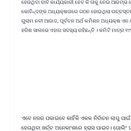
ହେଉଥିବା ଦାବି କାର୍ଯ୍ୟକାରୀ ହେବ କି ତାକୁ ନେଇ ଆରମ୍ଭ ହ
କୋବିନ୍ଦଙ୍କ ଅଧ୍ୟକ୍ଷତାରେ ଗଠନ ହୋଇଥିଲା ଉଚ୍ଚସ୍ତରୀୟ 
ଗୁଲାମ ନବୀ ଆଜାଦ, ପୂର୍ବତନ ଅର୍ଥ କମିଶନ ଅଧ୍ୟକ୍ଷ ଏନ.
ହରିଶ ସାଲଭେ ଏହାର ସଦସ୍ୟ ରହିଛନ୍ତି । କମିଟି ମାତ୍ର ୧୯୧
📱 Get Argus News App
📰 60 Word News
🎬 Argus Podcast
🔔 Free Notification Alerts
Download Free:
Android - Scan QR
i
ଏବେ ନଜର ପକାଇବେ କାହିଁକି ଏକକ ନିର୍ବାଚନ ଲାଗୁ ପା
ହେଉଥିବା ଖର୍ଚ୍ଚ ଅନେକାଂଶରେ ହ୍ରାସ ପାଇବ। ପୋଲିଂ ପାର