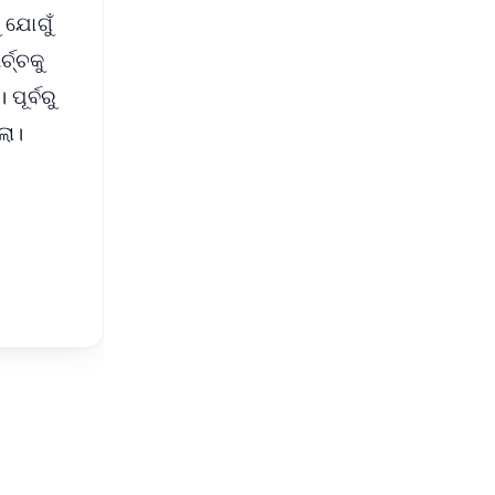
 ଯୋଗୁଁ
୍ଚ୍ଚକୁ
ପୂର୍ବରୁ
ଲା।