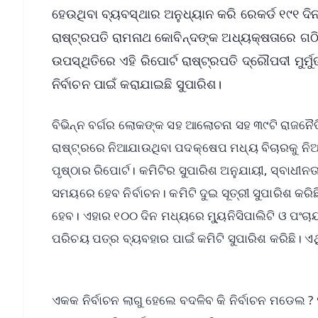
ହେଉଥିବା ବ୍ୟବସ୍ଥାର ଅନୁଧ୍ୟାନ କରି ରେକର୍ଡ ୧୯୧ ଦିନ 
ରାଷ୍ଟ୍ରପତି ରାମନାଥ କୋବିନ୍ଦଙ୍କ ଅଧ୍ୟକ୍ଷତାରେ ଗଠିତ
ଉପସ୍ଥିତିରେ ଏହି ରିପୋର୍ଟ ରାଷ୍ଟ୍ରପତି ଦ୍ରୌପଦୀ ମୁ
ନିର୍ବାଚନ ପାଇଁ କରାଯାଇଛି ସୁପାରିଶ।
ବିଭିନ୍ନ ବର୍ଗର ଲୋକଙ୍କ ସହ ଆଲୋଚନା ସହ ୩୯ଟି ରାଜନୈତି
ରାଷ୍ଟ୍ରରେ ନିଆଯାଉଥିବା ପଦକ୍ଷେପ ମଧ୍ୟ ବିଚାରକୁ ନିଆଯ
ପୃଷ୍ଠାର ରିପୋର୍ଟ। କମିଟିର ସୁପାରିଶ ଅନୁଯାୟୀ, ସ୍ବାଧୀ
ସମୟରେ ହେବ ନିର୍ବାଚନ। କମିଟି ଦୁଇ ସୂତ୍ରୀ ସୁପାରିଶ କ
ହେବ। ଏହାର ୧୦୦ ଦିନ ମଧ୍ୟରେ ମ୍ୟୁନିସିପାଲିଟି ଓ ପଂଚା
ପରିଚୟ ପତ୍ର ବ୍ୟବହାର ପାଇଁ କମିଟି ସୁପାରିଶ କରିଛି। 
ଏକକ ନିର୍ବାଚନ ଲାଗୁ ହେଲେ ବଦଳିବ କି ନିର୍ବାଚନ ମଡେଲ ? ୨୦