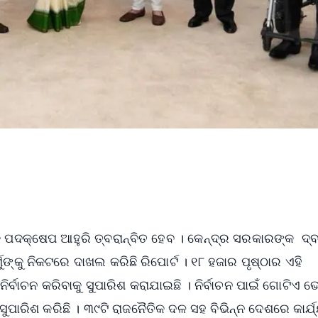
 ପଦକ୍ଷେପ ଆହୁରି ତ୍ବରାନ୍ବିତ ହେବ । କେନ୍ଦ୍ର ସରକାରଙ୍କ ଦ୍ବ
ୁଙ୍କୁ ନିକଟରେ ଦାଖଲ କରିଛି ରିପୋର୍ଟ । ୧୮ ହଜାର ପୃଷ୍ଠାର ଏହି
୍ବାଚନ କରିବାକୁ ସୁପାରିଶ କରାଯାଇଛି । ନିର୍ବାଚନ ପାଇଁ ଗୋଟିଏ 
ପାରିଶ କରିଛି । ୩୯ଟି ରାଜନୈତିକ ଦଳ ସହ ବିଭିନ୍ନ ଦେଶରେ କାର୍ଯ