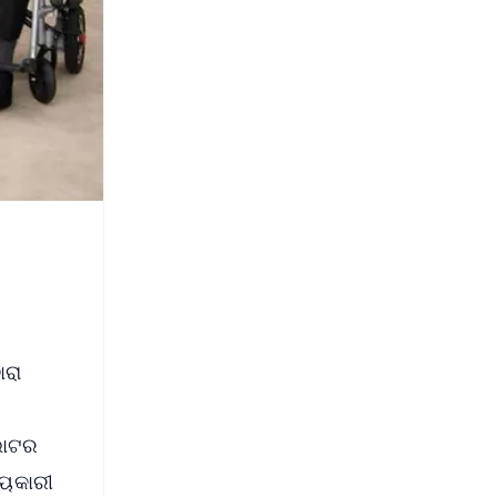
ାରା
ଭୋଟର
୍ୟକାରୀ