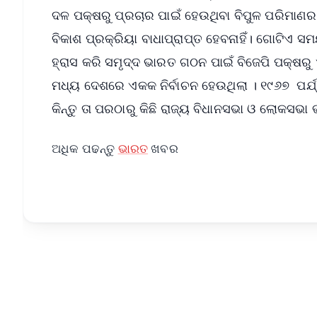
ଦଳ ପକ୍ଷରୁ ପ୍ରଚାର ପାଇଁ ହେଉଥିବା ବିପୁଳ ପରିମାଣର ଖ
ବିକାଶ ପ୍ରକ୍ରିୟା ବାଧାପ୍ରାପ୍ତ ହେବନାହିଁ। ଗୋଟିଏ ସମ
ହ୍ରାସ କରି ସମୃଦ୍ଦ ଭାରତ ଗଠନ ପାଇଁ ବିଜେପି ପକ୍ଷରୁ ଏ
ମଧ୍ୟ ଦେଶରେ ଏକକ ନିର୍ବାଚନ ହେଉଥିଲା । ୧୯୬୭ ପର୍
କିନ୍ତୁ ତା ପରଠାରୁ କିଛି ରାଜ୍ୟ ବିଧାନସଭା ଓ ଲୋକସଭା
ଅଧିକ ପଢନ୍ତୁ
ଭାରତ
ଖବର