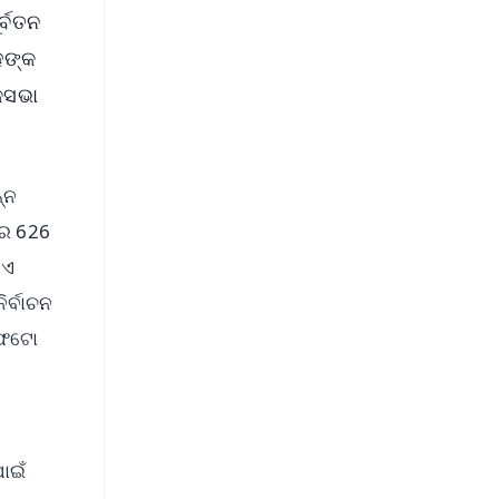
ର୍ବତନ
ହଙ୍କ
କସଭା
୍ନ
ାର 626
ିଏ
ର୍ବାଚନ
ଓ ଫଟୋ
ପାଇଁ