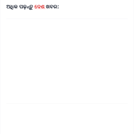
ଅଧିକ ପଢ଼ନ୍ତୁ
ଦେଶ
ଖବର:
✨
📱 Get Argus News App