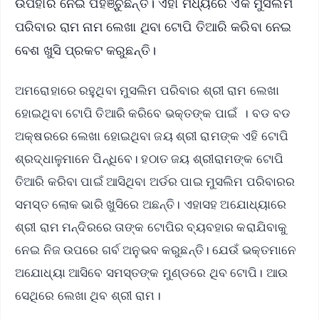
ଉପହାର ନେଇ ପହଞ୍ଚୁଛନ୍ତି। ଏହା ମଧ୍ୟରେ ଏକ ମୁସଲିମ
ପରିବାର ରାମ ନାମ ଲେଖା ଥିବା ଟୋପି ତିଆରି କରିବା ନେଇ
ବେଶ ଖୁସି ପ୍ରକଟ କରୁଛନ୍ତି।
ଅମରୋହାରେ ରହୁଥିବା ମୁସଲିମ ପରିବାର ଶ୍ରୀ ରାମ ଲେଖା
ହୋଇଥିବା ଟୋପି ତିଆରି କରିବେ ଭକ୍ତଙ୍କ ପାଇଁ । ବଡ ବଡ
ଅକ୍ଷରରେ ଲେଖା ହୋଇଥିବା ଜୟ ଶ୍ରୀ ରାମଙ୍କ ଏହି ଟୋପି
ଶ୍ରଦ୍ଧାଳୁମାନେ ପିନ୍ଧିବେ। ହଠାତ ଜୟ ଶ୍ରୀରାମଙ୍କ ଟୋପି
ତିଆରି କରିବା ପାଇଁ ଆସିଥିବା ଅର୍ଡର ପାଇ ମୁସଲିମ ପରିବାରର
ସମସ୍ତ ଲୋକ ଭାରି ଖୁସିରେ ଅଛନ୍ତି। ଏହାସହ ଅଯୋଧ୍ୟାରେ
ଶ୍ରୀ ରାମ ମନ୍ଦିରରେ ତାଙ୍କ ଟୋପିର ବ୍ୟବହାର କରାଯିବାକୁ
ନେଇ ନିଜ ଉପରେ ଗର୍ବ ଅନୁଭବ କରୁଛନ୍ତି। ଯେଉଁ ଭକ୍ତମାନେ
ଅଯୋଧ୍ୟା ଆସିବେ ସମସ୍ତଙ୍କ ମୁଣ୍ଡରେ ଥିବ ଟୋପି। ଆଉ
ସେଥିରେ ଲେଖା ଥିବ ଶ୍ରୀ ରାମ।