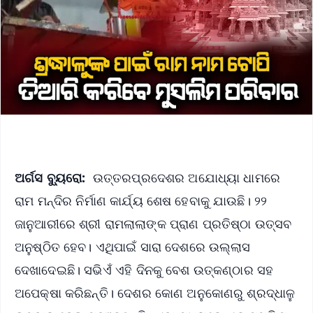
ଅର୍ଗସ ବ୍ୟୁରୋ:
ଉତ୍ତରପ୍ରଦେଶର ଅଯୋଧ୍ୟା ଧାମରେ
ରାମ ମନ୍ଦିର ନିର୍ମାଣ କାର୍ଯ୍ୟ ଶେଷ ହେବାକୁ ଯାଉଛି। ୨୨
ଜାନୁଆରୀରେ ଶ୍ରୀ ରାମଲାଲାଙ୍କ ପ୍ରାଣ ପ୍ରତିଷ୍ଠା ଉତ୍ସବ
ଅନୁଷ୍ଠିତ ହେବ। ଏଥିପାଇଁ ସାରା ଦେଶରେ ଉଲ୍ଲାସ
ଦେଖାଦେଇଛି। ସଭିଏଁ ଏହି ଦିନକୁ ବେଶ ଉତ୍କଣ୍ଠାର ସହ
ଅପେକ୍ଷା କରିଛନ୍ତି। ଦେଶର କୋଣ ଅନୁକୋଣରୁ ଶ୍ରଦ୍ଧାଳୁ